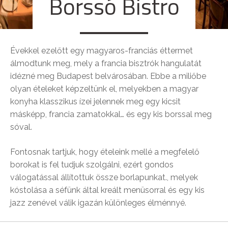
Borssó Bistro
Évekkel ezelőtt egy magyaros-franciás éttermet
álmodtunk meg, mely a francia bisztrók hangulatát
idézné meg Budapest belvárosában. Ebbe a miliőbe
olyan ételeket képzeltünk el, melyekben a magyar
konyha klasszikus ízei jelennek meg egy kicsit
másképp, francia zamatokkal… és egy kis borssal meg
sóval.
Fontosnak tartjuk, hogy ételeink mellé a megfelelő
borokat is fel tudjuk szolgálni, ezért gondos
válogatással állítottuk össze borlapunkat., melyek
kóstolása a séfünk által kreált menüsorral és egy kis
jazz zenével válik igazán különleges élménnyé.