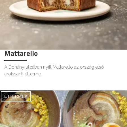
Mattarello
A Dohány utcában nyílt Mattarello az ország első
croissant-étterme.
ÉTTERMEK