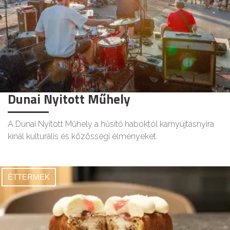
Dunai Nyitott Műhely
A Dunai Nyitott Műhely a hűsítő haboktól karnyújtásnyira
kínál kulturális és közösségi élményeket.
ÉTTERMEK