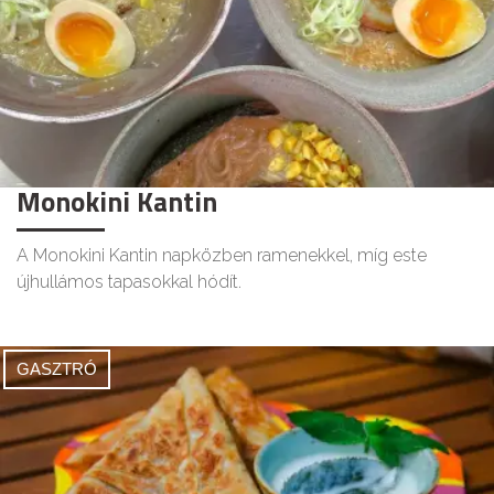
Monokini Kantin
A Monokini Kantin napközben ramenekkel, míg este
újhullámos tapasokkal hódít.
GASZTRÓ