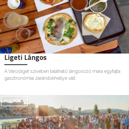
Ligeti Lángos
A Városliget szívében található lángosozó mára egyfajta
gasztronómiai zarándokhellyé vált.
KULTÚRA