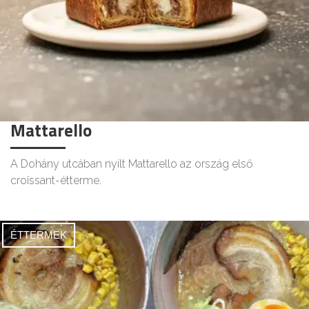
Mattarello
A Dohány utcában nyílt Mattarello az ország első
croissant-étterme.
ÉTTERMEK