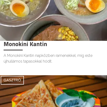
Monokini Kantin
A Monokini Kantin napközben ramenekkel, míg este
újhullámos tapasokkal hódít.
GASZTRÓ