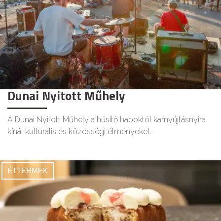
Dunai Nyitott Műhely
A Dunai Nyitott Műhely a hűsítő haboktól karnyújtásnyira
kínál kulturális és közösségi élményeket.
ÉTTERMEK