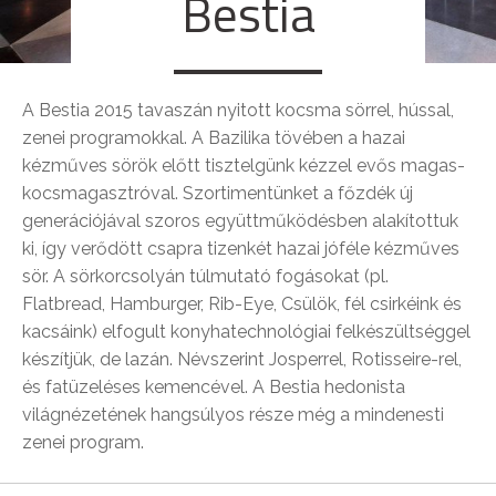
Bestia
A Bestia 2015 tavaszán nyitott kocsma sörrel, hússal,
zenei programokkal. A Bazilika tövében a hazai
kézműves sörök előtt tisztelgünk kézzel evős magas-
kocsmagasztróval. Szortimentünket a főzdék új
generációjával szoros együttműködésben alakítottuk
ki, így verődött csapra tizenkét hazai jóféle kézműves
sör. A sörkorcsolyán túlmutató fogásokat (pl.
Flatbread, Hamburger, Rib-Eye, Csülök, fél csirkéink és
kacsáink) elfogult konyhatechnológiai felkészültséggel
készítjük, de lazán. Névszerint Josperrel, Rotisseire-rel,
és fatüzeléses kemencével. A Bestia hedonista
világnézetének hangsúlyos része még a mindenesti
zenei program.