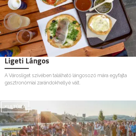
Ligeti Lángos
A Városliget szívében található lángosozó mára egyfajta
gasztronómiai zarándokhellyé vált.
KULTÚRA