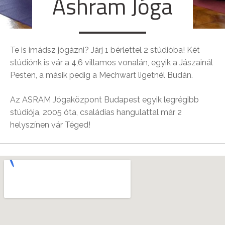
Ashram Jóga
Te is imádsz jógázni? Járj 1 bérlettel 2 stúdióba! Két
stúdiónk is vár a 4,6 villamos vonalán, egyik a Jászainál
Pesten, a másik pedig a Mechwart ligetnél Budán.
Az ASRAM Jógaközpont Budapest egyik legrégibb
stúdiója, 2005 óta, családias hangulattal már 2
helyszínen vár Téged!