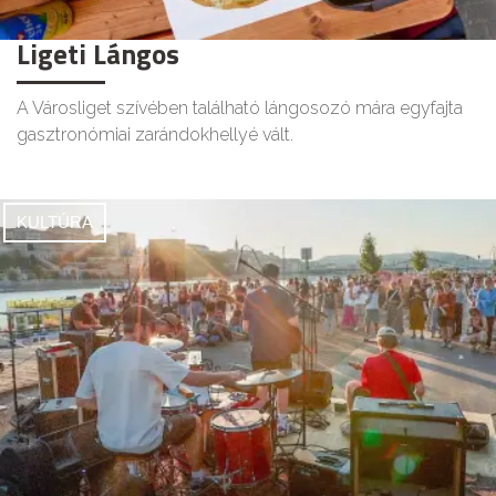
Ligeti Lángos
A Városliget szívében található lángosozó mára egyfajta
gasztronómiai zarándokhellyé vált.
KULTÚRA