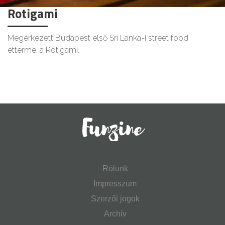
Rotigami
Megérkezett Budapest első Srí Lanka-i street food
étterme, a Rotigami.
Rólunk
Impresszum
Szerzői jogok
Archív