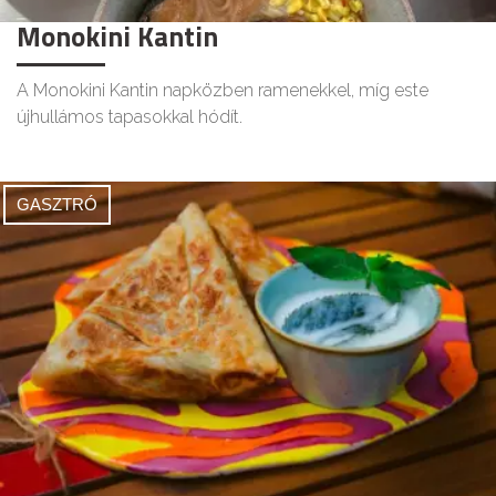
Monokini Kantin
A Monokini Kantin napközben ramenekkel, míg este
újhullámos tapasokkal hódít.
GASZTRÓ