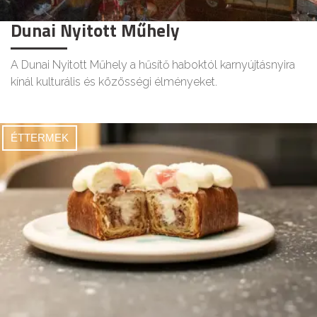
Dunai Nyitott Műhely
A Dunai Nyitott Műhely a hűsítő haboktól karnyújtásnyira
kínál kulturális és közösségi élményeket.
ÉTTERMEK