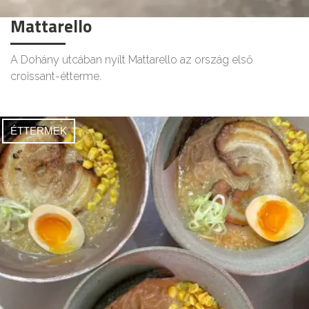
Mattarello
A Dohány utcában nyílt Mattarello az ország első
croissant-étterme.
ÉTTERMEK