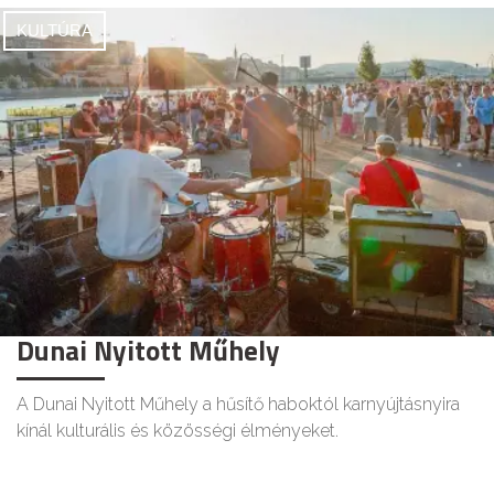
KULTÚRA
Dunai Nyitott Műhely
A Dunai Nyitott Műhely a hűsítő haboktól karnyújtásnyira
kínál kulturális és közösségi élményeket.