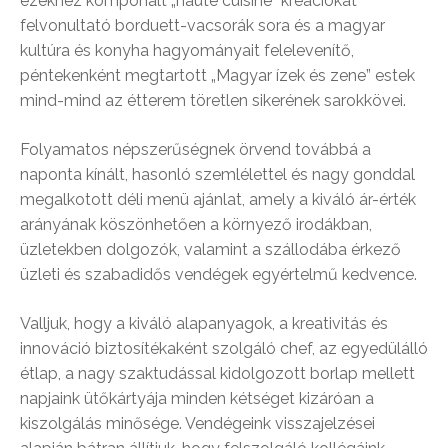
ezekhez komponált „haute cuisine” kreációkat
felvonultató borduett-vacsorák sora és a magyar
kultúra és konyha hagyományait felelevenítő,
péntekenként megtartott „Magyar ízek és zene” estek
mind-mind az étterem töretlen sikerének sarokkövei.
Folyamatos népszerűségnek örvend továbbá a
naponta kínált, hasonló szemlélettel és nagy gonddal
megalkotott déli menü ajánlat, amely a kiváló ár-érték
arányának köszönhetően a környező irodákban,
üzletekben dolgozók, valamint a szállodába érkező
üzleti és szabadidős vendégek egyértelmű kedvence.
Valljuk, hogy a kiváló alapanyagok, a kreativitás és
innováció biztosítékaként szolgáló chef, az egyedülálló
étlap, a nagy szaktudással kidolgozott borlap mellett
napjaink ütőkártyája minden kétséget kizáróan a
kiszolgálás minősége. Vendégeink visszajelzései