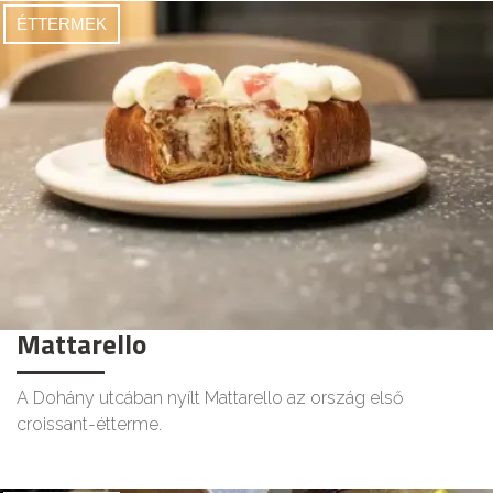
ÉTTERMEK
Mattarello
A Dohány utcában nyílt Mattarello az ország első
croissant-étterme.