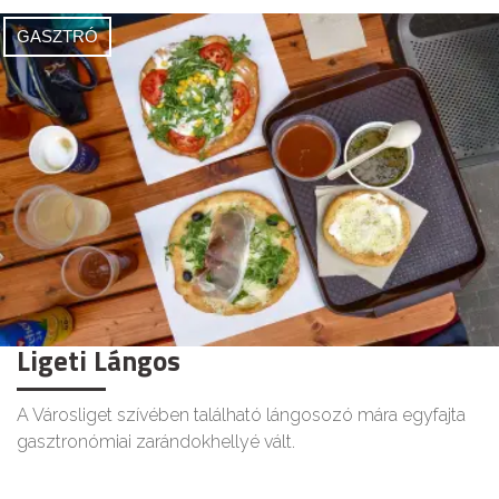
GASZTRÓ
Ligeti Lángos
A Városliget szívében található lángosozó mára egyfajta
gasztronómiai zarándokhellyé vált.