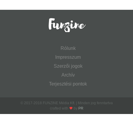
Rólunk
Impresszum
Szerzői jogok
Archív
Terjesztési pontok
© 2017-2018 FUNZINE Média Kft. | Minden jog fenntartva
crafted with
by
PR