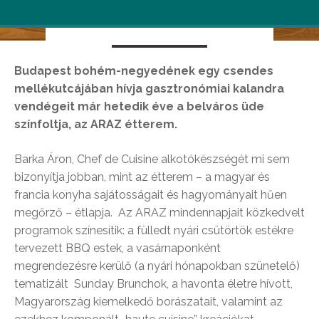
Restaurant
Budapest bohém-negyedének egy csendes
mellékutcájában hívja gasztronómiai kalandra
vendégeit már hetedik éve a belváros üde
színfoltja, az ARAZ étterem.
Barka Áron, Chef de Cuisine alkotókészségét mi sem
bizonyítja jobban, mint az étterem – a magyar és
francia konyha sajátosságait és hagyományait hűen
megőrző – étlapja. Az ARAZ mindennapjait közkedvelt
programok színesítik: a fülledt nyári csütörtök estékre
tervezett BBQ estek, a vasárnaponként
megrendezésre kerülő (a nyári hónapokban szünetelő)
tematizált Sunday Brunchok, a havonta életre hívott,
Magyarország kiemelkedő borászatait, valamint az