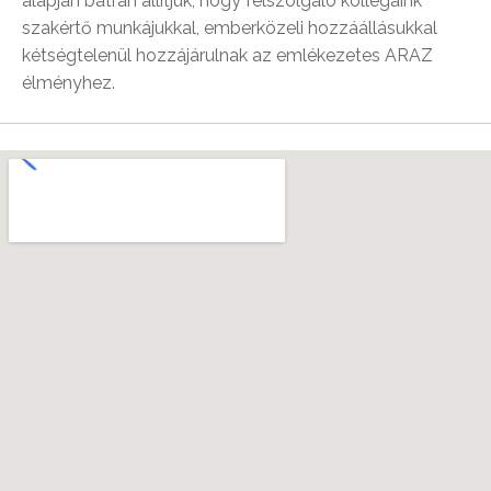
alapján bátran állítjuk, hogy felszolgáló kollégáink
szakértő munkájukkal, emberközeli hozzáállásukkal
kétségtelenül hozzájárulnak az emlékezetes ARAZ
élményhez.