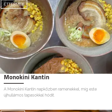
ÉTTERMEK
Monokini Kantin
A Monokini Kantin napközben ramenekkel, míg este
újhullámos tapasokkal hódít.