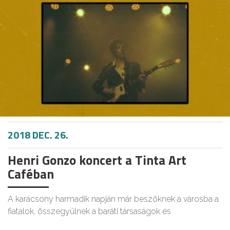
2018 DEC. 26.
Henri Gonzo koncert a Tinta Art
Caféban
A karácsony harmadik napján már beszöknek a városba a
fiatalok, összegyűlnek a baráti társaságok és