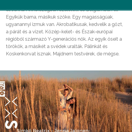
Beatrix Magyarországon született és Németországban
él. Jenna Finnországban született és Belgiumban él.
Egyikük barna, másikuk szőke. Egy magasságúak,
ugyanannyi izmuk van. Akrobatikusak, kedvelik a gőzt,
a párát és a vizet. Közép-kelet- és Észak-európai
régióból származó Y-generációs nők. Az egyik őseit a
törökök, a másikét a svédek uralták. Pálinkát és
Koskenkorvat isznak. Majdnem testvérek, de mégse.