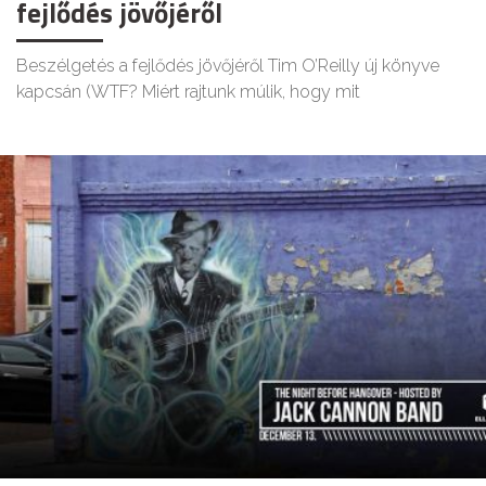
fejlődés jövőjéről
Beszélgetés a fejlődés jövőjéről Tim O’Reilly új könyve
kapcsán (WTF? Miért rajtunk múlik, hogy mit