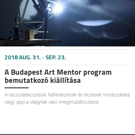
2018 AUG. 31.
-
SEP. 23.
A Budapest Art Mentor program
bemutatkozó kiállítása
A rácsodálkozások, felfedezések és érzések módozataira
vagy épp a világnak való megmutatkozásra