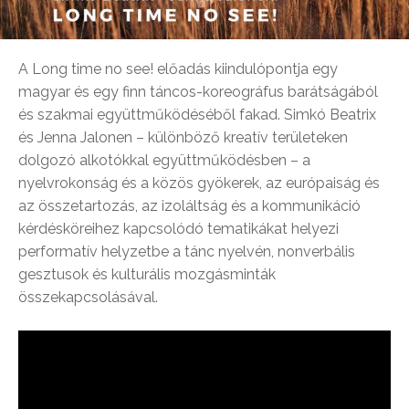
A Long time no see! előadás kiindulópontja egy
magyar és egy finn táncos-koreográfus barátságából
és szakmai együttműködéséből fakad. Simkó Beatrix
és Jenna Jalonen – különböző kreatív területeken
dolgozó alkotókkal együttműködésben – a
nyelvrokonság és a közös gyökerek, az európaiság és
az összetartozás, az izoláltság és a kommunikáció
kérdésköreihez kapcsolódó tematikákat helyezi
performatív helyzetbe a tánc nyelvén, nonverbális
gesztusok és kulturális mozgásminták
összekapcsolásával.