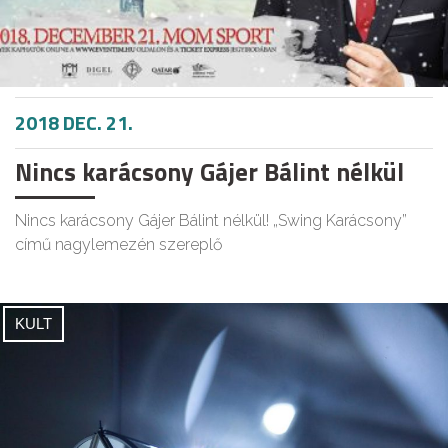
2018 DEC. 21.
Nincs karácsony Gájer Bálint nélkül
Nincs karácsony Gájer Bálint nélkül! „Swing Karácsony”
című nagylemezén szereplő
KULT