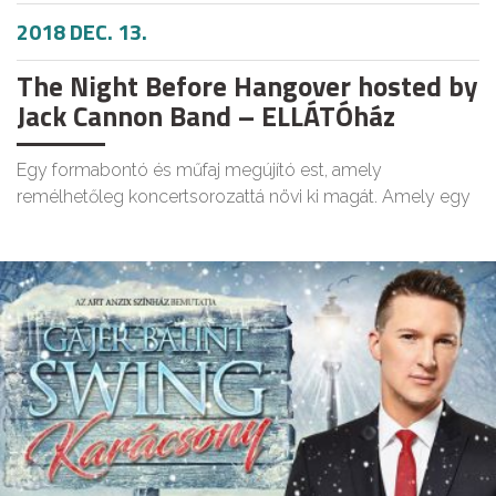
2018 DEC. 13.
The Night Before Hangover hosted by
Jack Cannon Band – ELLÁTÓház
Egy formabontó és műfaj megújító est, amely
remélhetőleg koncertsorozattá növi ki magát. Amely egy