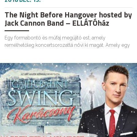
The Night Before Hangover hosted by
Jack Cannon Band – ELLÁTÓház
Egy formabontó és műfaj megújító est, amely
remélhetőleg koncertsorozattá növi ki magát. Amely egy