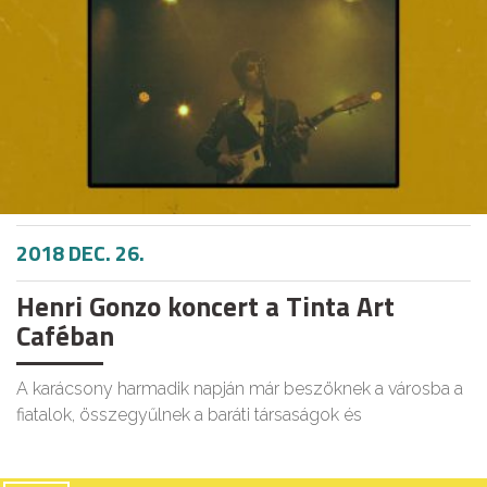
2018 DEC. 26.
Henri Gonzo koncert a Tinta Art
Caféban
A karácsony harmadik napján már beszöknek a városba a
fiatalok, összegyűlnek a baráti társaságok és