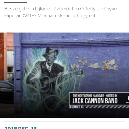
Beszélgetés a fejlődés jövőjéről Tim O’Reilly új könyve
kapcsán (WTF? Miért rajtunk múlik, hogy mit
2018 DEC. 13.