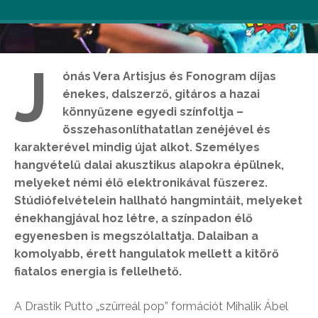
J
ónás Vera Artisjus és Fonogram díjas
énekes, dalszerző, gitáros a hazai
könnyűzene egyedi színfoltja –
összehasonlíthatatlan zenéjével és
karakterével mindig újat alkot. Személyes
hangvételű dalai akusztikus alapokra épülnek,
melyeket némi élő elektronikával fűszerez.
Stúdiófelvételein hallható hangmintáit, melyeket
énekhangjával hoz létre, a színpadon élő
egyenesben is megszólaltatja. Dalaiban a
komolyabb, érett hangulatok mellett a kitörő
fiatalos energia is fellelhető.
A Drastik Putto „szürreál pop” formációt Mihalik Ábel