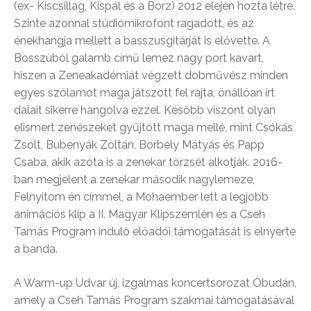
(ex- Kiscsillag, Kispál és a Borz) 2012 elején hozta létre.
Szinte azonnal stúdiómikrofont ragadott, és az
énekhangja mellett a basszusgitárját is elővette. A
Bosszúból galamb című lemez nagy port kavart,
hiszen a Zeneakadémiát végzett dobművész minden
egyes szólamot maga játszott fel rajta, önállóan írt
dalait sikerre hangolva ezzel. Később viszont olyan
elismert zenészeket gyűjtött maga mellé, mint Csókás
Zsolt, Bubenyák Zoltán, Borbély Mátyás és Papp
Csaba, akik azóta is a zenekar törzsét alkotják. 2016-
ban megjelent a zenekar második nagylemeze,
Felnyitom én címmel, a Mohaember lett a legjobb
animációs klip a II. Magyar Klipszemlén és a Cseh
Tamás Program induló előadói támogatását is elnyerte
a banda.
A Warm-up Udvar új, izgalmas koncertsorozat Óbudán,
amely a Cseh Tamás Program szakmai támogatásával