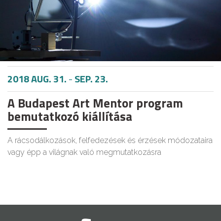
2018 AUG. 31.
-
SEP. 23.
A Budapest Art Mentor program
bemutatkozó kiállítása
A rácsodálkozások, felfedezések és érzések módozataira
vagy épp a világnak való megmutatkozásra