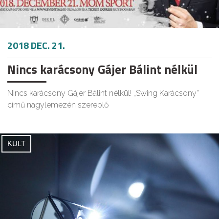
2018 DEC. 21.
Nincs karácsony Gájer Bálint nélkül
Nincs karácsony Gájer Bálint nélkül! „Swing Karácsony”
című nagylemezén szereplő
KULT