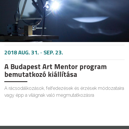
2018 AUG. 31.
-
SEP. 23.
A Budapest Art Mentor program
bemutatkozó kiállítása
A rácsodálkozások, felfedezések és érzések módozataira
vagy épp a világnak való megmutatkozásra