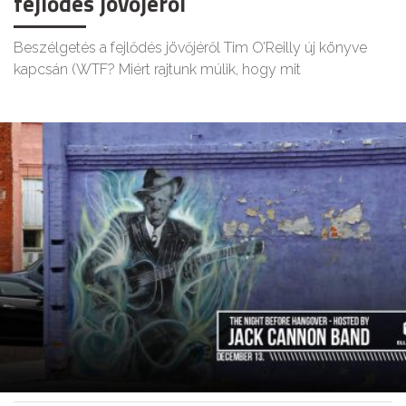
fejlődés jövőjéről
Beszélgetés a fejlődés jövőjéről Tim O’Reilly új könyve
kapcsán (WTF? Miért rajtunk múlik, hogy mit