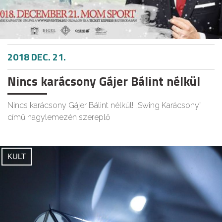
2018 DEC. 21.
Nincs karácsony Gájer Bálint nélkül
Nincs karácsony Gájer Bálint nélkül! „Swing Karácsony”
című nagylemezén szereplő
KULT