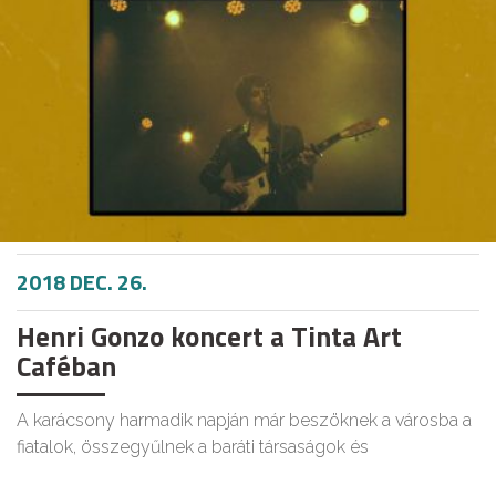
2018 DEC. 26.
Henri Gonzo koncert a Tinta Art
Caféban
A karácsony harmadik napján már beszöknek a városba a
fiatalok, összegyűlnek a baráti társaságok és