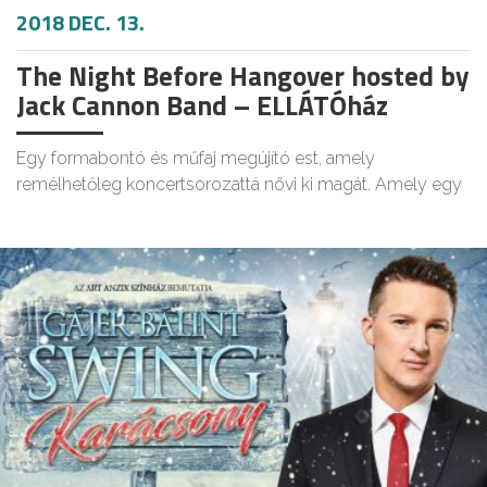
2018 DEC. 13.
The Night Before Hangover hosted by
Jack Cannon Band – ELLÁTÓház
Egy formabontó és műfaj megújító est, amely
remélhetőleg koncertsorozattá növi ki magát. Amely egy