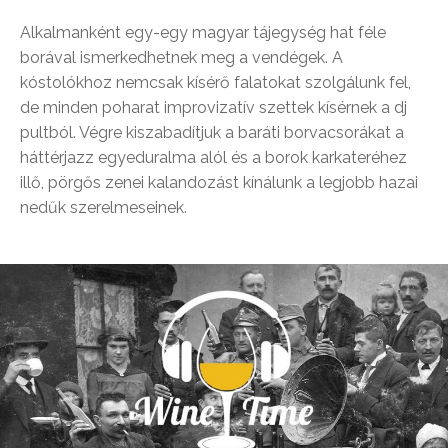
Alkalmanként egy-egy magyar tájegység hat féle
borával ismerkedhetnek meg a vendégek. A
kóstolókhoz nemcsak kísérő falatokat szolgálunk fel,
de minden poharat improvizatív szettek kísérnek a dj
pultból. Végre kiszabadítjuk a baráti borvacsorákat a
háttérjazz egyeduralma alól és a borok karkateréhez
illő, pörgős zenei kalandozást kínálunk a legjobb hazai
nedűk szerelmeseinek.