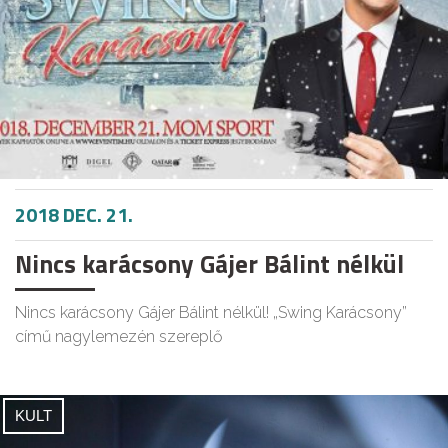
2018 DEC. 21.
Nincs karácsony Gájer Bálint nélkül
Nincs karácsony Gájer Bálint nélkül! „Swing Karácsony”
című nagylemezén szereplő
KULT