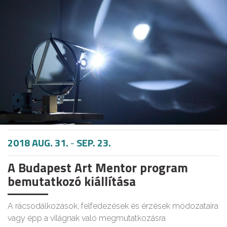
2018 AUG. 31.
-
SEP. 23.
A Budapest Art Mentor program
bemutatkozó kiállítása
A rácsodálkozások, felfedezések és érzések módozataira
vagy épp a világnak való megmutatkozásra