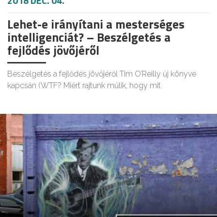
2018 DEC. 04.
Lehet-e irányítani a mesterséges
intelligenciát? – Beszélgetés a
fejlődés jövőjéről
Beszélgetés a fejlődés jövőjéről Tim O’Reilly új könyve
kapcsán (WTF? Miért rajtunk múlik, hogy mit