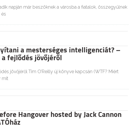
dik napján már beszöknek a városba a fiatalok, összegyűlnek
 és
yítani a mesterséges intelligenciát? –
a fejlődés jövőjéről
ődés jövőjéről Tim O’Reilly új könyve kapcsán (WTF? Miért
y mit
efore Hangover hosted by Jack Cannon
ÁTÓház