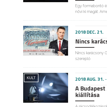
Egy formabontó és
növi ki magát. Am
2018 DEC. 21.
Nincs karács
Nincs karácsony G
szereplő
2018 AUG. 31.
KULT
A Budapest
kiállítása
A rácsodálkozások