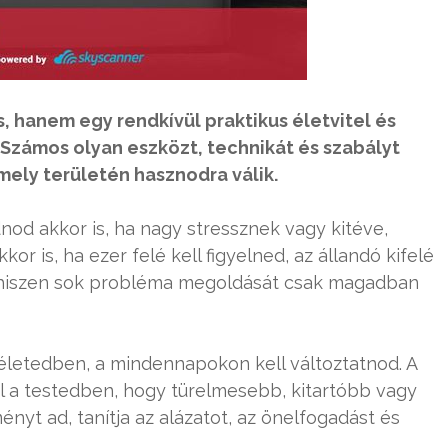
 hanem egy rendkívül praktikus életvitel és
zámos olyan eszközt, technikát és szabályt
mely területén hasznodra válik.
nod akkor is, ha nagy stressznek vagy kitéve,
r is, ha ezer felé kell figyelned, az állandó kifelé
et, hiszen sok probléma megoldását csak magadban
 életedben, a mindennapokon kell változtatnod. A
l a testedben, hogy türelmesebb, kitartóbb vagy
nyt ad, tanítja
az alázatot, az önelfogadást és