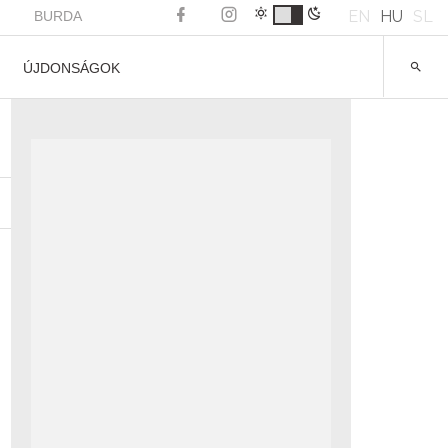
EN
HU
SL
BURDA
ÚJDONSÁGOK