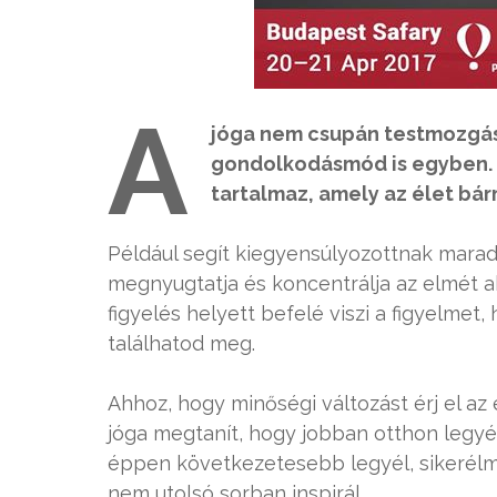
A
jóga nem csupán testmozgás,
gondolkodásmód is egyben. S
tartalmaz, amely az élet bár
Például segít kiegyensúlyozottnak marad
megnyugtatja és koncentrálja az elmét akko
figyelés helyett befelé viszi a figyelm
találhatod meg.
Ahhoz, hogy minőségi változást érj el az
jóga megtanít, hogy jobban otthon legyé
éppen következetesebb legyél, sikerélmé
nem utolsó sorban inspirál.