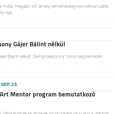
 műfaj megújító est, amely remélhetőleg koncertsorozattá
ely egy
ony Gájer Bálint nélkül
ájer Bálint nélkül! „Swing Karácsony” című nagylemezén
-
SEP. 23.
 Art Mentor program bemutatkozó
, felfedezések és érzések módozataira vagy épp a világnak