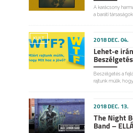
A karácsony harma
a baráti társaságok
2018 DEC. 04.
KULT
Lehet-e irán
Beszélgetés 
Beszélgetés a fejl
rajtunk múlik, hog
2018 DEC. 13.
The Night B
Band – ELL