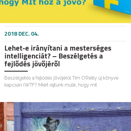
2018 DEC. 04.
Lehet-e irányítani a mesterséges
intelligenciát? – Beszélgetés a
fejlődés jövőjéről
Beszélgetés a fejlődés jövőjéről Tim O’Reilly új könyve
kapcsán (WTF? Miért rajtunk múlik, hogy mit