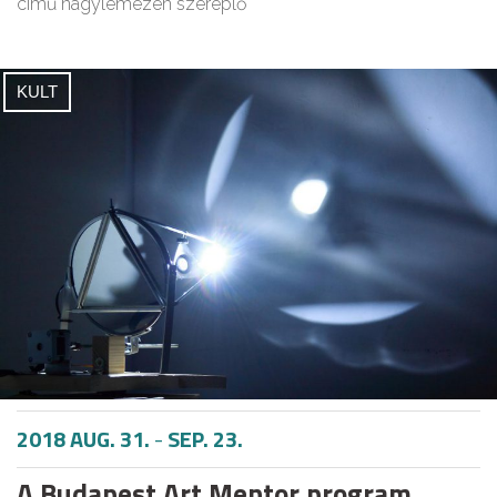
című nagylemezén szereplő
KULT
2018 AUG. 31.
-
SEP. 23.
A Budapest Art Mentor program