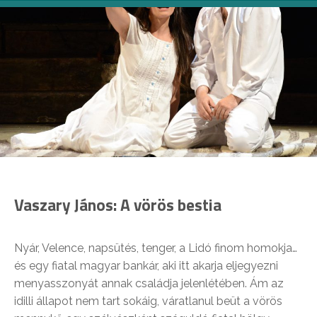
Vaszary János: A vörös bestia
Nyár, Velence, napsütés, tenger, a Lidó finom homokja…
és egy fiatal magyar bankár, aki itt akarja eljegyezni
menyasszonyát annak családja jelenlétében. Ám az
idilli állapot nem tart sokáig, váratlanul beüt a vörös