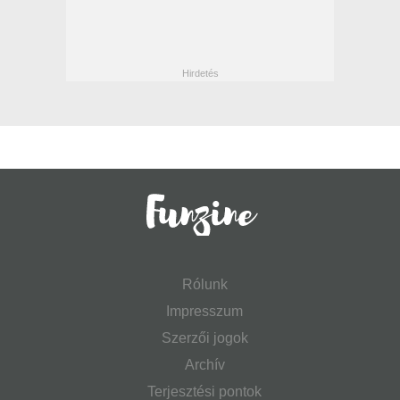
Rólunk
Impresszum
Szerzői jogok
Archív
Terjesztési pontok