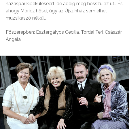
házaspár kibéküléséért, de addig még hosszú az út… És
ahogy Móricz hősei, úgy az Újszínház sem élhet
muzsikaszó nélkül…
Főszerepben: Esztergályos Cecília, Tordai Teri, Császár
Angéla