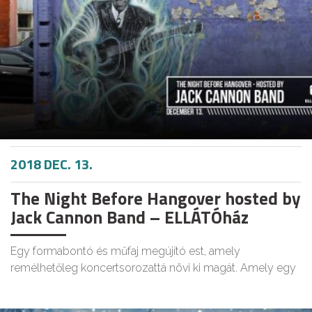
2018 DEC. 13.
The Night Before Hangover hosted by
Jack Cannon Band – ELLÁTÓház
Egy formabontó és műfaj megújító est, amely
remélhetőleg koncertsorozattá növi ki magát. Amely egy