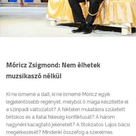
Móricz Zsigmond: Nem élhetek
muzsikaszó nélkül
Ki ne ismerné a dalt, ki ne ismerné Móricz egyik
legjelentősebb regényét, melyből ő maga készítette el
a színpadi változatot? A féktelen mulatásra született
birtokos és a fiatal feleség konfliktusát? A három
nagynéni kacagtató jeleneteit? A titokzatos Lajos bácsi
megérkezését? Mindenki összefog a szerelmes