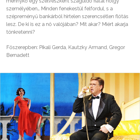
mennykő egy szélvészként száguldó fiatal hölgy
személyében… Minden fenekestül felfordul, s a
szépreményű bankárból hirtelen szerencsétlen flótás
lesz. De ki is ez a nő valójában? Mit akar? Miért akarja
tönkretenni?
Főszerepben: Pikali Gerda, Kautzky Armand, Gregor
Bernadett