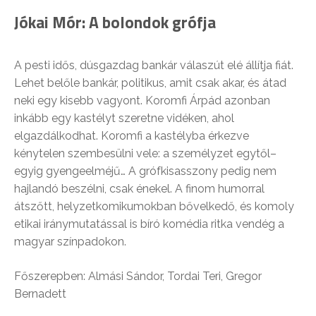
Jókai Mór: A bolondok grófja
A pesti idős, dúsgazdag bankár válaszút elé állítja fiát.
Lehet belőle bankár, politikus, amit csak akar, és átad
neki egy kisebb vagyont. Koromfi Árpád azonban
inkább egy kastélyt szeretne vidéken, ahol
elgazdálkodhat. Koromfi a kastélyba érkezve
kénytelen szembesülni vele: a személyzet egytől–
egyig gyengeelméjű… A grófkisasszony pedig nem
hajlandó beszélni, csak énekel. A finom humorral
átszőtt, helyzetkomikumokban bővelkedő, és komoly
etikai iránymutatással is bíró komédia ritka vendég a
magyar színpadokon.
Főszerepben: Almási Sándor, Tordai Teri, Gregor
Bernadett