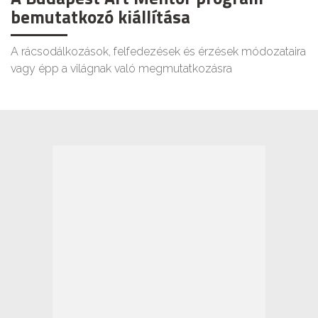
bemutatkozó kiállítása
A rácsodálkozások, felfedezések és érzések módozataira
vagy épp a világnak való megmutatkozásra