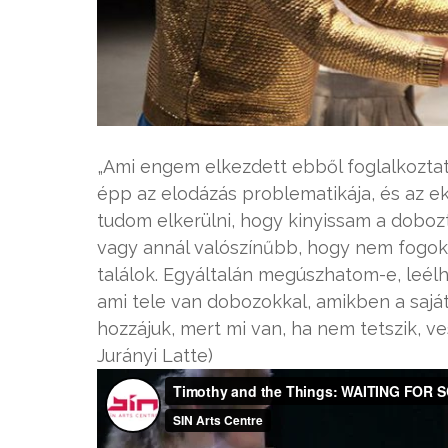
„Ami engem elkezdett ebből foglalkoztatni
épp az elodázás problematikája, és az ek
tudom elkerülni, hogy kinyissam a dobozt
vagy annál valószínűbb, hogy nem fogok 
találok. Egyáltalán megúszhatom-e, leé
ami tele van dobozokkal, amikben a sajá
hozzájuk, mert mi van, ha nem tetszik, v
Jurányi Latte)