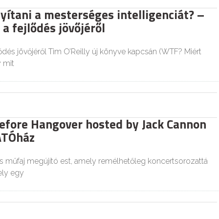
yítani a mesterséges intelligenciát? –
a fejlődés jövőjéről
ődés jövőjéről Tim O’Reilly új könyve kapcsán (WTF? Miért
y mit
efore Hangover hosted by Jack Cannon
ÁTÓház
 műfaj megújító est, amely remélhetőleg koncertsorozattá
ely egy