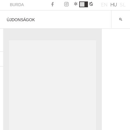
EN
HU
SL
BURDA
ÚJDONSÁGOK