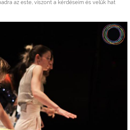
adra az este, viszont a kérdéseim és velük hat