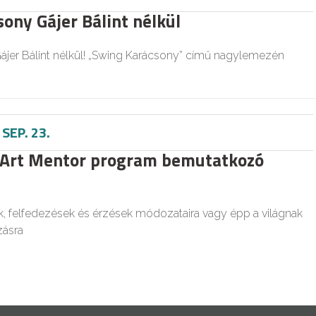
ony Gájer Bálint nélkül
ájer Bálint nélkül! „Swing Karácsony” című nagylemezén
-
SEP. 23.
 Art Mentor program bemutatkozó
, felfedezések és érzések módozataira vagy épp a világnak
ásra