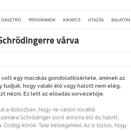
GASZTRO
PROGRAMOK
KIKAPCS
UTAZÁS
BALATON
Schrödingerre várva
ek volt egy macskás gondolatkísérlete, aminek az
 tudjuk, hogy valaki élő vagy halott nem elég,
zt nézni. Ez lett az előadás sorvezetője.
al a dobozban, hogy ne várjon tovább
Számára Schrödinger pont annyira élő és halott,
. Ördögi körök. Tele kétségekkel. Az is biztos, hogy