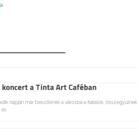
a
 koncert a Tinta Art Caféban
dik napján már beszöknek a városba a fiatalok, összegyűlnek
 és