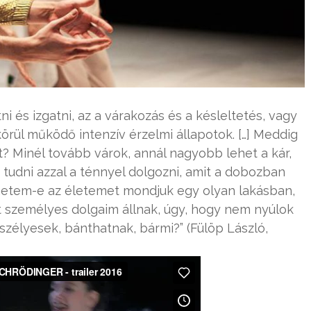
 és izgatni, az a várakozás és a késleltetés, vagy
örül működő intenzív érzelmi állapotok. […] Meddig
? Minél tovább várok, annál nagyobb lehet a kár,
tudni azzal a ténnyel dolgozni, amit a dobozban
lhetem-e az életemet mondjuk egy olyan lakásban,
t személyes dolgaim állnak, úgy, hogy nem nyúlok
eszélyesek, bánthatnak, bármi?” (Fülöp László,