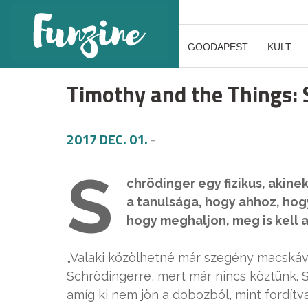
GOODAPEST
KULT
Timothy and the Things: 
2017 DEC. 01.
-
S
chrödinger egy fizikus, akin
a tanulsága, hogy ahhoz, hogy
hogy meghaljon, meg is kell a
„Valaki közölhetné már szegény macskáv
Schrödingerre, mert már nincs köztünk. 
amíg ki nem jön a dobozból, mint fordítva