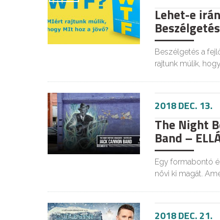
Lehet-e irán
Beszélgetés 
Beszélgetés a fejl
rajtunk múlik, hog
2018 DEC. 13.
The Night B
Band – ELL
Egy formabontó és
növi ki magát. Am
2018 DEC. 21.