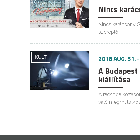
Nincs karács
Nincs karácsony G
szereplő
2018 AUG. 31.
KULT
A Budapest
kiállítása
A rácsodálkozások
való megmutatkoz