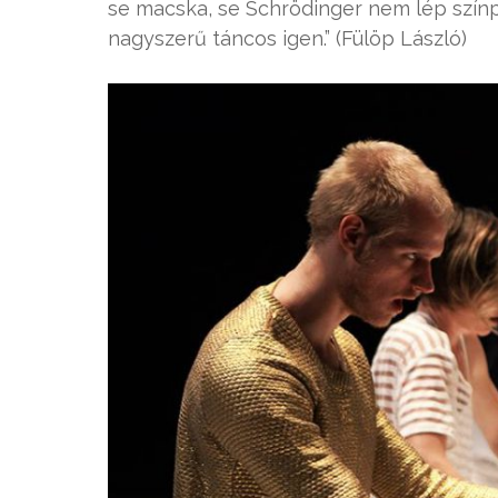
se macska, se Schrödinger nem lép színp
nagyszerű táncos igen.” (Fülöp László)