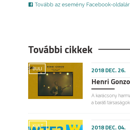
Tovább az esemény Facebook-oldalár
További cikkek
2018 DEC. 26.
BULI
Henri Gonzo
A karácsony harma
a baráti társaságok
2018 DEC. 04.
KULT