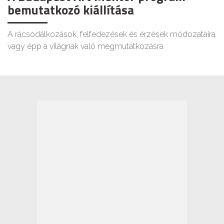
bemutatkozó kiállítása
A rácsodálkozások, felfedezések és érzések módozataira
vagy épp a világnak való megmutatkozásra