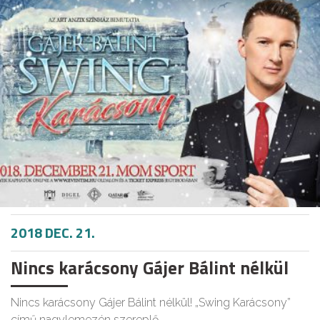
2018 DEC. 21.
Nincs karácsony Gájer Bálint nélkül
Nincs karácsony Gájer Bálint nélkül! „Swing Karácsony”
című nagylemezén szereplő