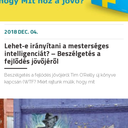
2018 DEC. 04.
Lehet-e irányítani a mesterséges
intelligenciát? – Beszélgetés a
fejlődés jövőjéről
Beszélgetés a fejlődés jövőjéről Tim O’Reilly új könyve
kapcsán (WTF? Miért rajtunk múlik, hogy mit