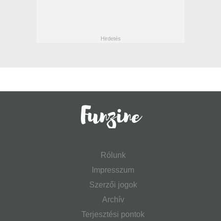
Rólunk
Impresszum
Szerzői jogok
Archív
Terjesztési pontok