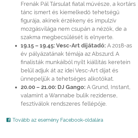
Frenák Pál Társulat fiatal művésze, a kortárs
tánc ismert és kiemelkedő tehetségű
figurája, akinek érzékeny és impulzív
mozgásvilága nem csupán a nézők, de a
szakma megbecsülését is elnyerte.
19.15 – 19.45: Vesc-Art díjátadó:
A 2018-as
év pályázatának témája az Abszurd. A
finalisták munkáiból nyílt kiállítás keretein
belül adjuk át az idei Vesc-Art díjat és
ünnepeljük a tehetséges alkotókat.
20.00 – 21.00: DJ Gango:
A Grund, Instant,
valamint a Wannabe bulik rezidense,
fesztiválok rendszeres fellépője.
Tovább az esemény Facebook-oldalára