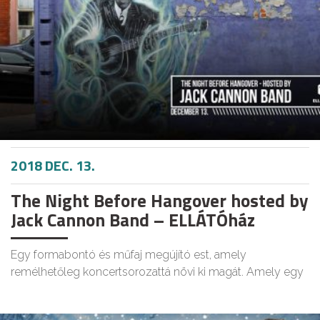
2018 DEC. 13.
The Night Before Hangover hosted by
Jack Cannon Band – ELLÁTÓház
Egy formabontó és műfaj megújító est, amely
remélhetőleg koncertsorozattá növi ki magát. Amely egy