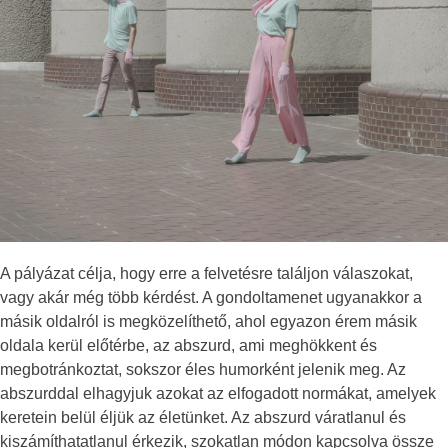
A pályázat célja, hogy erre a felvetésre találjon válaszokat,
vagy akár még több kérdést. A gondoltamenet ugyanakkor a
másik oldalról is megközelíthető, ahol egyazon érem másik
oldala kerül előtérbe, az abszurd, ami meghökkent és
megbotránkoztat, sokszor éles humorként jelenik meg. Az
abszurddal elhagyjuk azokat az elfogadott normákat, amelyek
keretein belül éljük az életünket. Az abszurd váratlanul és
kiszámíthatatlanul érkezik, szokatlan módon kapcsolva össze