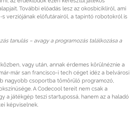
rni, az érdeklődők ezen keresztül játékos
apjait. További előadás lesz az okosbicikliről, ami
s verziójának előfutárairól, a tapintó robotokról is
ás tanulás – avagy a programozás találkozása a
 közben, vagy után, annak érdemes körülnéznie a
ár-már san francisco-i tech céget idéz a belvárosi
sebb nagyobb csoportba tömörülő programozó,
sokszínűsége. A Codecool tereit nem csak a
gy a játékgép teszi startupossá, hanem az a haladó
tei képviselnek.