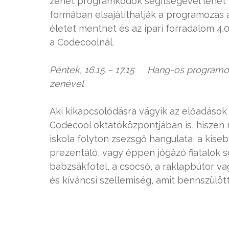
zenét programkódok segítségével lehet í
formában elsajátíthatják a programozás al
életet menthet és az ipari forradalom 4.0-
a Codecoolnál.
Péntek, 16.15 – 17.15 Hang-os programoz
zenével
Aki kikapcsolódásra vágyik az előadások
Codecool oktatóközpontjában is, hiszen m
iskola folyton zsezsgő hangulata, a ki
prezentáló, vagy éppen jógázó fiatalok 
babzsákfotel, a csocsó, a raklapbútor va
és kíváncsi szellemiség, amit bennszülöt