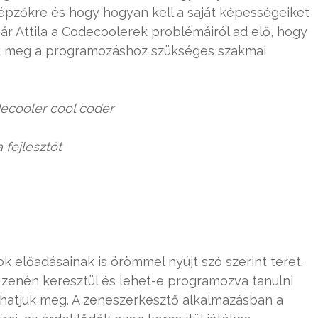
képzőkre és hogy hogyan kell a saját képességeiket
nár Attila a Codecoolerek problémáiról ad elő, hogy
k meg a programozáshoz szükséges szakmai
decooler cool coder
 fejlesztőt
k előadásainak is örömmel nyújt szó szerint teret.
zenén keresztül és lehet-e programozva tanulni
udhatjuk meg. A zeneszerkesztő alkalmazásban a