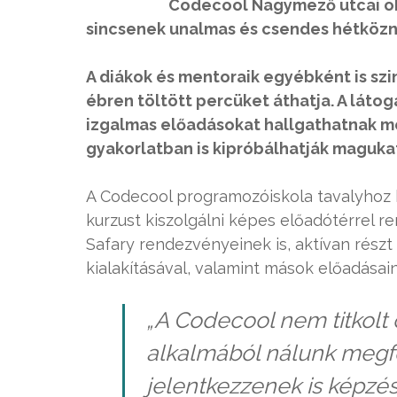
Codecool Nagymező utcai ok
sincsenek unalmas és csendes hétköz
A diákok és mentoraik egyébként is szi
ébren töltött percüket áthatja. A lát
izgalmas előadásokat hallgathatnak m
gyakorlatban is kipróbálhatják maguka
A Codecool programozóiskola tavalyhoz k
kurzust kiszolgálni képes előadótérrel r
Safary rendezvényeinek is, aktívan részt 
kialakításával, valamint mások előadása
„A Codecool nem titkolt 
alkalmából nálunk megf
jelentkezzenek is képzé