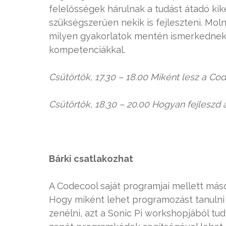
felelősségek hárulnak a tudást átadó ki
szükségszerűen nekik is fejleszteni. Mol
milyen gyakorlatok mentén ismerkedne
kompetenciákkal.
Csütörtök, 17.30 – 18.00 Miként lesz a Co
Csütörtök, 18.30 – 20.00 Hogyan fejleszd a
Bárki csatlakozhat
A Codecool saját programjai mellett máso
Hogy miként lehet programozást tanulni 
zenélni, azt a Sonic Pi workshopjából t