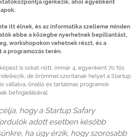
tatóközpontja ígérkezik, ahol egyébként
napok.
nte itt élnek, és az informatika szelleme minden
ogatók ebbe a közegbe nyerhetnek bepillantást,
eg, workshopokon vehetnek részt, és a
t a programozás terén.
épest is sokat nőtt, immár 4, egyenként 70 fős
endelkezik, de örömmel szorítanak helyet a Startup
is vállalva, önálló és tartalmas programok
inak befogadásával.
célja, hogy a Startup Safary
ordulók adott esetben később
sünkre, ha úgy érzik, hogy szorosabb