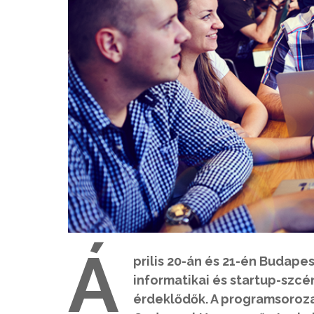
Á
prilis 20-án és 21-én Budape
informatikai és startup-szcén
érdeklődők. A programsoroza