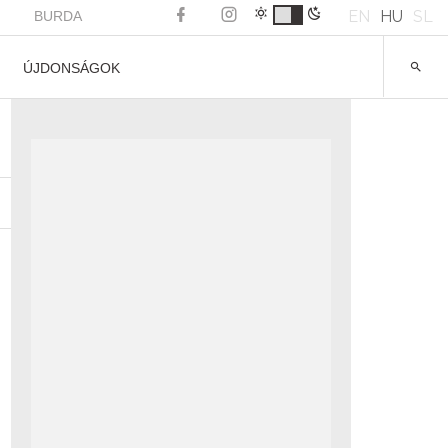
EN
HU
SL
BURDA
ÚJDONSÁGOK