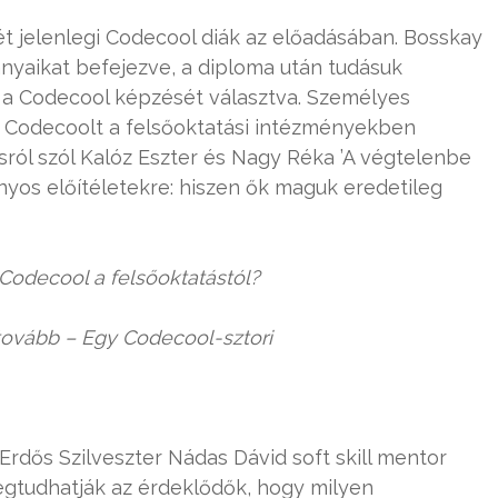
két jelenlegi Codecool diák az előadásában. Bosskay
nyaikat befejezve, a diploma után tudásuk
is a Codecool képzését választva. Személyes
 a Codecoolt a felsőoktatási intézményekben
sról szól Kalóz Eszter és Nagy Réka ’A végtelenbe
nyos előítéletekre: hiszen ők maguk eredetileg
 Codecool a felsőoktatástól?
 tovább – Egy Codecool-sztori
rdős Szilveszter Nádas Dávid soft skill mentor
egtudhatják az érdeklődők, hogy milyen