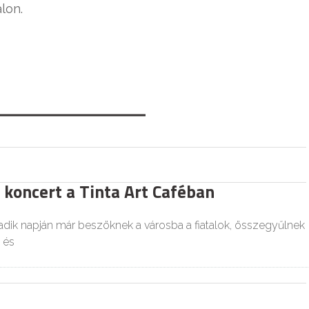
lon.
 koncert a Tinta Art Caféban
dik napján már beszöknek a városba a fiatalok, összegyűlnek
 és