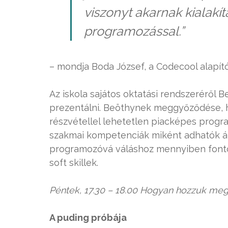
viszonyt akarnak kialakít
programozással.”
– mondja Boda József, a Codecool alapít
Az iskola sajátos oktatási rendszeréről 
prezentálni. Beöthynek meggyőződése, 
részvétellel lehetetlen piacképes progr
szakmai kompetenciák miként adhatók át i
programozóvá váláshoz mennyiben font
soft skillek.
Péntek, 17.30 – 18.00 Hogyan hozzuk meg
A puding próbája