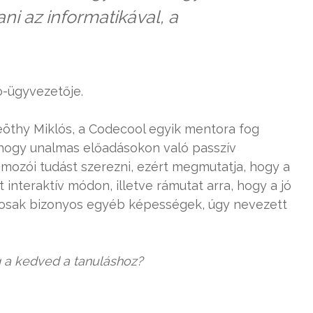
ani az informatikával, a
ó-ügyvezetője.
Beöthy Miklós, a Codecool egyik mentora fog
hogy unalmas előadásokon való passzív
amozói tudást szerezni, ezért megmutatja, hogy a
nteraktív módon, illetve rámutat arra, hogy a jó
osak bizonyos egyéb képességek, úgy nevezett
 a kedved a tanuláshoz?