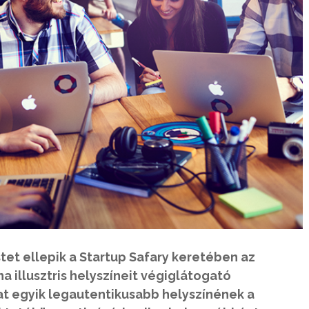
stet ellepik a Startup Safary keretében az
a illusztris helyszíneit végiglátogató
t egyik legautentikusabb helyszínének a