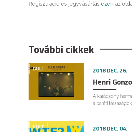
Regisztráció és jegyvásárlás
ezen
az olda
További cikkek
2018 DEC. 26.
BULI
Henri Gonzo
A karácsony harma
a baráti társaságok
2018 DEC. 04.
KULT