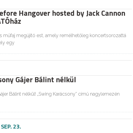
efore Hangover hosted by Jack Cannon
ÁTÓház
 műfaj megújító est, amely remélhetőleg koncertsorozattá
ely egy
ony Gájer Bálint nélkül
ájer Bálint nélkül! „Swing Karácsony” című nagylemezén
-
SEP. 23.