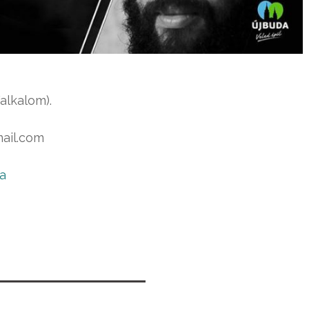
alkalom).
il.
com
a