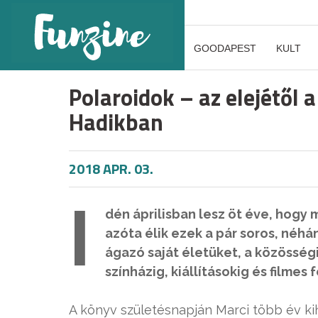
GOODAPEST
KULT
Polaroidok – az elejétől a
Hadikban
2018 APR. 03.
I
dén áprilisban lesz öt éve, hogy
azóta élik ezek a pár soros, néh
ágazó saját életüket, a közösségi
színházig, kiállításokig és filmes 
A könyv születésnapján Marci több év kih