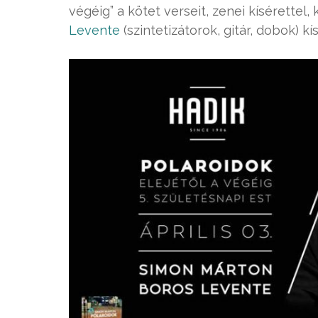
végéig” a kötet verseit, zenei kísérettel
Levente
(szintetizátorok, gitár, dobok) kí