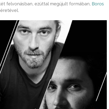
, két felvonásban, ezúttal megújult formában,
Boros
séretével.