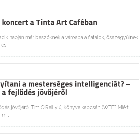
 koncert a Tinta Art Caféban
dik napján már beszöknek a városba a fiatalok, összegyűlnek
 és
yítani a mesterséges intelligenciát? –
a fejlődés jövőjéről
ődés jövőjéről Tim O’Reilly új könyve kapcsán (WTF? Miért
y mit