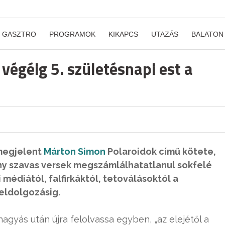
GASZTRO
PROGRAMOK
KIKAPCS
UTAZÁS
BALATON
 végéig 5. születésnapi est a
 megjelent
Márton Simon
Polaroidok című kötete,
ány szavas versek megszámlálhatatlanul sokfelé
 médiától, falfirkáktól, tetoválásoktól a
feldolgozásig.
agyás után újra felolvassa egyben, „az elejétől a