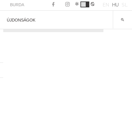
EN
HU
SL
BURDA
ÚJDONSÁGOK