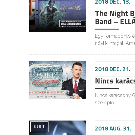
2018 DEC. 13.
The Night B
Band – ELL
Egy formabontó és
növi ki magát. Am
2018 DEC. 21.
Nincs karács
Nincs karácsony G
szereplő
2018 AUG. 31.
KULT