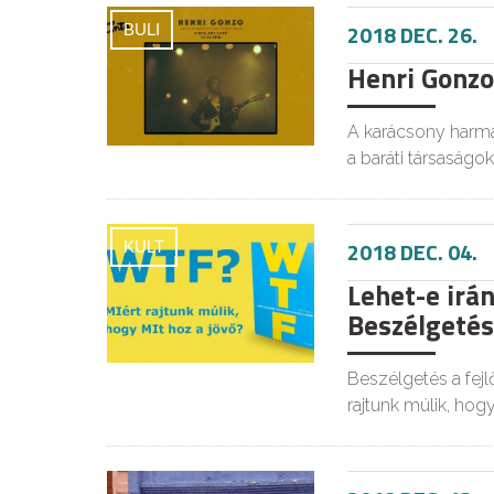
2018 DEC. 26.
BULI
Henri Gonzo
A karácsony harma
a baráti társaságok
2018 DEC. 04.
KULT
Lehet-e irán
Beszélgetés 
Beszélgetés a fejl
rajtunk múlik, hog