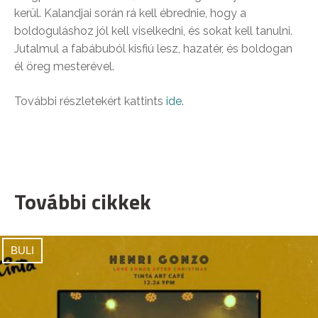
kerül. Kalandjai során rá kell ébrednie, hogy a
boldoguláshoz jól kell viselkedni, és sokat kell tanulni.
Jutalmul a fabábuból kisfiú lesz, hazatér, és boldogan
él öreg mesterével.
További részletekért kattints
ide
.
További cikkek
BULI