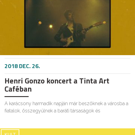
2018 DEC. 26.
Henri Gonzo koncert a Tinta Art
Caféban
A karácsony harmadik napján már beszöknek a városba a
fiatalok, összegyűlnek a baráti társaságok és
KULT