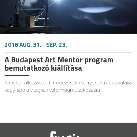
2018 AUG. 31.
-
SEP. 23.
A Budapest Art Mentor program
bemutatkozó kiállítása
A rácsodálkozások, felfedezések és érzések módozataira
vagy épp a világnak való megmutatkozásra