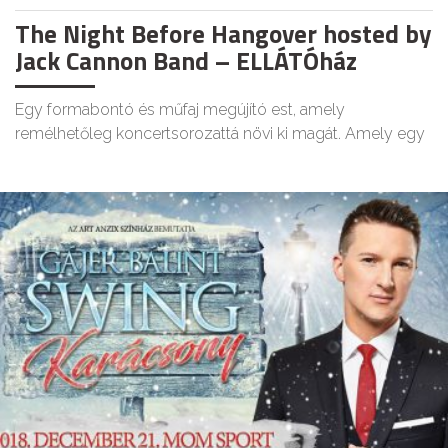
The Night Before Hangover hosted by
Jack Cannon Band – ELLÁTÓház
Egy formabontó és műfaj megújító est, amely
remélhetőleg koncertsorozattá növi ki magát. Amely egy