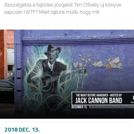
Beszélgetés a fejlődés jövőjéről Tim O’Reilly új könyve
kapcsán (WTF? Miért rajtunk múlik, hogy mit
2018 DEC. 13.