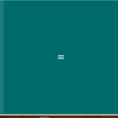
Pinokkió – Bozsik Yvette
Társulat
2017 JAN. 18.
-
Carlo Collodi Pinokkió kalandjai című könyve
1883-ban jelent meg Olaszországban. Pinokkió, a
fabábu hadilábon áll az erkölccsel, nehezen áll
ellen a kísértésnek, meglehetősen lusta és
gyakran füllent, egyetlen vágya a szórakozás.