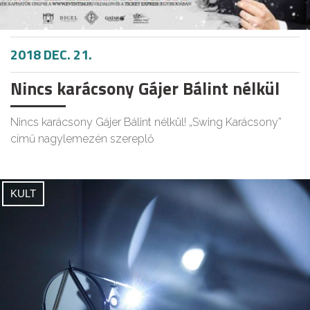
2018 DEC. 21.
Nincs karácsony Gájer Bálint nélkül
Nincs karácsony Gájer Bálint nélkül! „Swing Karácsony”
című nagylemezén szereplő
KULT