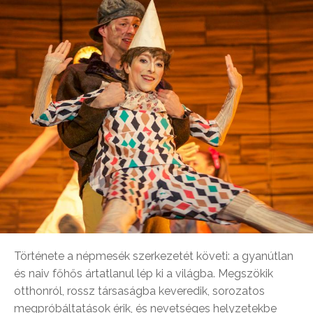
Története a népmesék szerkezetét követi: a gyanútlan
és naiv főhős ártatlanul lép ki a világba. Megszökik
otthonról, rossz társaságba keveredik, sorozatos
megpróbáltatások érik, és nevetséges helyzetekbe