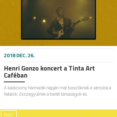
2018 DEC. 26.
Henri Gonzo koncert a Tinta Art
Caféban
A karácsony harmadik napján már beszöknek a városba a
fiatalok, összegyűlnek a baráti társaságok és
KULT