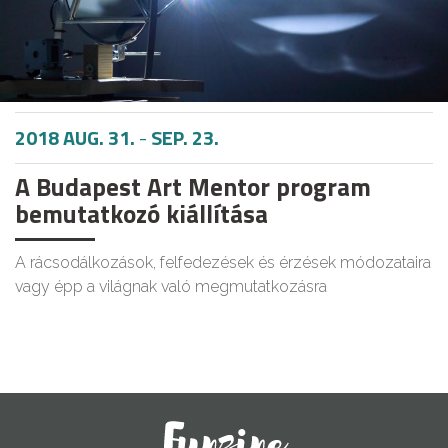
2018 AUG. 31.
-
SEP. 23.
A Budapest Art Mentor program
bemutatkozó kiállítása
A rácsodálkozások, felfedezések és érzések módozataira
vagy épp a világnak való megmutatkozásra