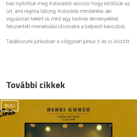
ban nyitottuk meg Kolorádót először, hogy kitöltsük az
űrt, ami régóta tátong. Kolorádó mindenkié, aki
vigyázóan tekint rá, mint egy kedves élményekkel
felszentelt menekülési útvonalra a belpesti káoszból.
Találkozunk júniusban a völgyben június 7. és 11. között.
További cikkek
BULI