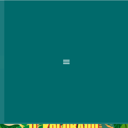
Pesti fesztivál a budai
hegyekben: II. Kolorádó
Fesztivál
2017 JUN. 07.
-
11.