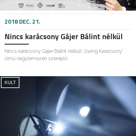
2018 DEC. 21.
Nincs karácsony Gájer Bálint nélkül
Nincs karácsony Gájer Bálint nélkül! „Swing Karácsony”
című nagylemezén szereplő
KULT