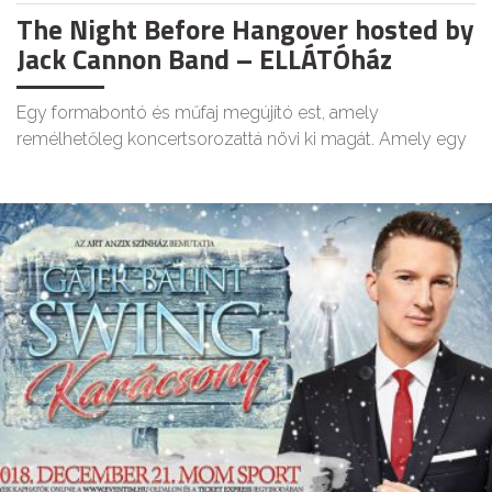
The Night Before Hangover hosted by
Jack Cannon Band – ELLÁTÓház
Egy formabontó és műfaj megújító est, amely
remélhetőleg koncertsorozattá növi ki magát. Amely egy