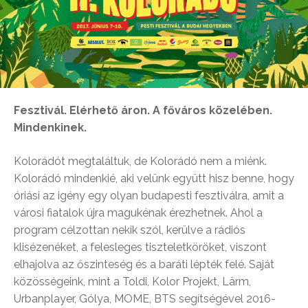
Fesztivál. Elérhető áron. A főváros közelében.
Mindenkinek.
Kolorádót megtaláltuk, de Kolorádó nem a miénk.
Kolorádó mindenkié, aki velünk együtt hisz benne, hogy
óriási az igény egy olyan budapesti fesztiválra, amit a
városi fiatalok újra magukénak érezhetnek. Ahol a
program célzottan nekik szól, kerülve a rádiós
klisézenéket, a felesleges tiszteletköröket, viszont
elhajolva az őszinteség és a baráti lépték felé. Saját
közösségeink, mint a Toldi, Kolor Projekt, Lärm,
Urbanplayer, Gólya, MOME, BTS segítségével 2016-