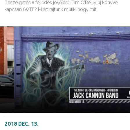
Beszélgetés a fejlődés jövőjéről Tim O’Reilly új könyve
kapcsán (WTF? Miért rajtunk múlik, hogy mit
2018 DEC. 13.