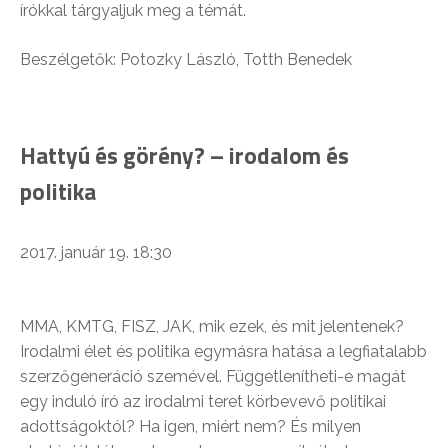
írókkal tárgyaljuk meg a témát.
Beszélgetők: Potozky László, To
tth Benedek
Hattyú és görény? – irodalom és
politika
2017. január 19. 18:30
MMA, KMTG, FISZ, JAK, mik ezek, és mit jelentenek?
Irodalmi élet és politika egymásra hatása a legfiatalabb
szerzőgeneráció szemével. Függetlenítheti-e magát
egy induló író az irodalmi teret körbevevő politikai
adottságoktól? Ha igen, miért nem? És milyen