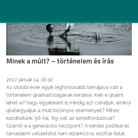
Minek a múlt? – történelem és írás
2017. január 14. 18:30
Az utóbbi évek egyik legfontosabb témájává vált a
történelem újraírhatóságának kérdése. Kell-e újraírni,
lehet-e? Vagy egyébként is mindig azt csináljuk, amikor
újratárgyaljuk a múlt bizonyos eseményeit? Mihez
kezdhetünk ’56-tal, ’89-cel, az ezredfordulóval?
Számít-e a generációs nézőpont? A kérdés politikai és
társadalmi vetületétől nem elzárkózva, ezúttal fiatal