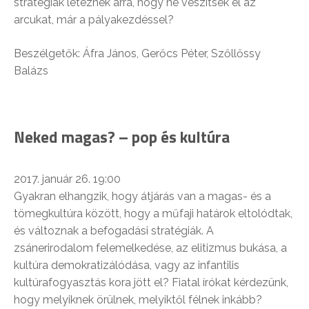
stratégiák léteznek arra, hogy ne veszítsék el az
arcukat, már a pályakezdéssel?
Beszélgetők: Áfra János, Gerőcs Péter, Szőllőssy
Balázs
Neked magas? – pop és kultúra
2017. január 26. 19:00
Gyakran elhangzik, hogy átjárás van a magas- és a
tömegkultúra között, hogy a műfaji határok eltolódtak,
és változnak a befogadási stratégiák. A
zsánerirodalom felemelkedése, az elitizmus bukása, a
kultúra demokratizálódása, vagy az infantilis
kultúrafogyasztás kora jött el? Fiatal írókat kérdezünk,
hogy melyiknek örülnek, melyiktől félnek inkább?