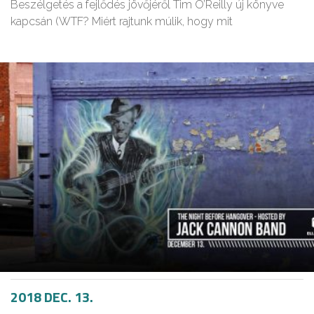
Beszélgetés a fejlődés jövőjéről Tim O’Reilly új könyve
kapcsán (WTF? Miért rajtunk múlik, hogy mit
2018 DEC. 13.