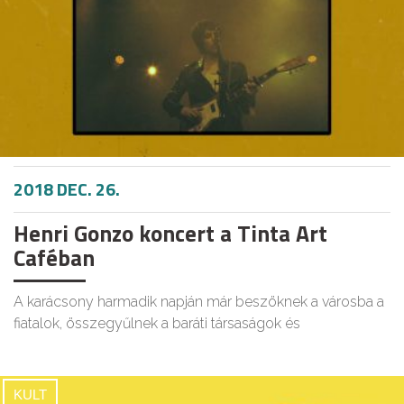
2018 DEC. 26.
Henri Gonzo koncert a Tinta Art
Caféban
A karácsony harmadik napján már beszöknek a városba a
fiatalok, összegyűlnek a baráti társaságok és
KULT