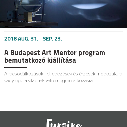
2018 AUG. 31.
-
SEP. 23.
A Budapest Art Mentor program
bemutatkozó kiállítása
A rácsodálkozások, felfedezések és érzések módozataira
vagy épp a világnak való megmutatkozásra