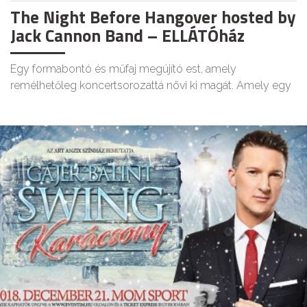
The Night Before Hangover hosted by
Jack Cannon Band – ELLÁTÓház
Egy formabontó és műfaj megújító est, amely
remélhetőleg koncertsorozattá növi ki magát. Amely egy