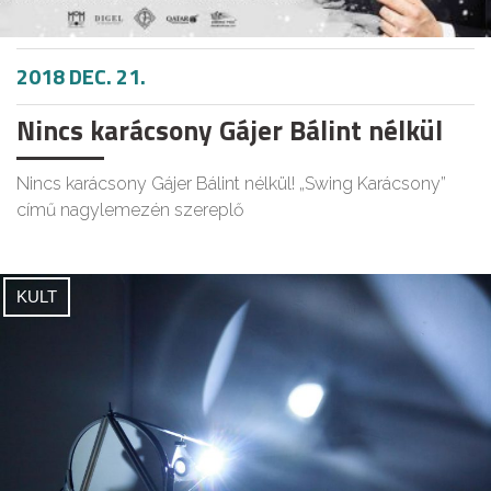
2018 DEC. 21.
Nincs karácsony Gájer Bálint nélkül
Nincs karácsony Gájer Bálint nélkül! „Swing Karácsony”
című nagylemezén szereplő
KULT