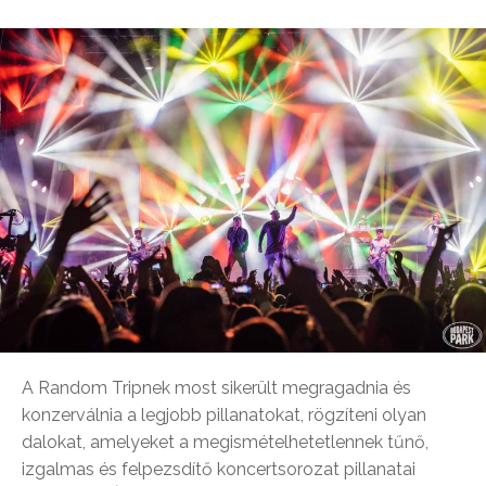
A Random Tripnek most sikerült megragadnia és
konzerválnia a legjobb pillanatokat, rögzíteni olyan
dalokat, amelyeket a megismételhetetlennek tűnő,
izgalmas és felpezsdítő koncertsorozat pillanatai