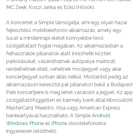
MC Zeek, Koszi Janka és Eckü (Hősök).
A koncertet a Simple támogatja, ami egy olyan hazai
fejlesztésű mobiltelefonos alkalmazás, amely egy
tucat a mindennapi életet könnyebbé tevő
szolgáltatást foglal magában. Az alkalmazásban a
felhasználók pillanatok alatt intézhetik köztéri
parkolásukat, vásárolhatnak autópálya matricát,
rendelhetnek ételt, vehetnek mozijegyet vagy akár
koncertjegyet sorban állás nélkül. Mostantól pedig az
alkalmazáson keresztül pár pillanaton belül a Budapest
Park koncertjeire is meg lehet vásárolni a jegyet. Az app
szolgáltatófüggetlen és bármely bank által kibocsátott
MasterCard, Maestro, Visa vagy American Express
bankkártyával használható. A Simple
Android
,
Windows Phone
és
iPhone
okostelefonokra
ingyenesen letölthető.