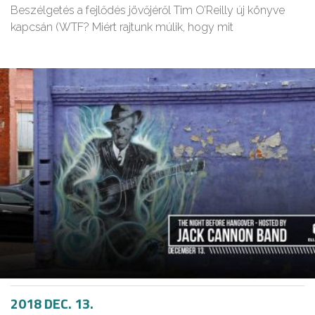
Beszélgetés a fejlődés jövőjéről Tim O’Reilly új könyve
kapcsán (WTF? Miért rajtunk múlik, hogy mit
2018 DEC. 13.