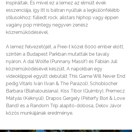
inspiráltak. És mivel ez a lemez az elmúlt évek
esszenciája, így itt is bátran nyúltak a legkülönfélébb
stílusokhoz: fülledt rock, allstars hiphop vagy éppen
vagány pop mintegy negyven zenész
közreműködésével.
A lemez felvezetőjét, a Free-t közel 6000 ember előtt,
szintén a Budapest Parkban mutatták be tavaly
nyáron. A dal Wolfie (Punnany Massif) és Fábián Juli
közreműködésével készült. A napokban egy
videoklippel együtt debütált This Game Will Never End
pedig Vitáris Iván (Ivan & The Parazol), Schoblocher
Barbara (Blahalouisiana), Kiss Tibor (Quimby), Premecz
Mátyás (Kéknyúl), Drapos Gergely (Péterfy Bori & Love
Band) és a Random Trip alapító-dobosa, Delov Jávor
közös munkájának eredménye.