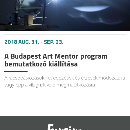
2018 AUG. 31.
-
SEP. 23.
A Budapest Art Mentor program
bemutatkozó kiállítása
A rácsodálkozások, felfedezések és érzések módozataira
vagy épp a világnak való megmutatkozásra