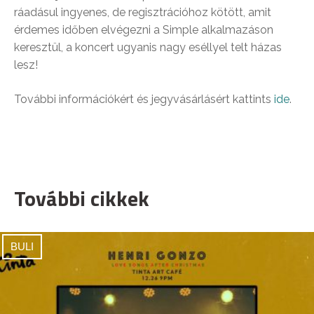
ráadásul ingyenes, de regisztrációhoz kötött, amit
érdemes időben elvégezni a Simple alkalmazáson
keresztül, a koncert ugyanis nagy eséllyel telt házas
lesz!
További információkért és jegyvásárlásért kattints
ide
.
További cikkek
BULI