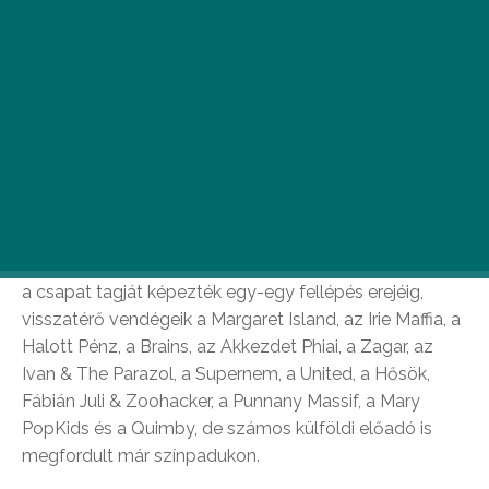
Az ország legizgalmasabb formációja, a Random Trip
2009 óta tart improvizatív esteket. A bulik
különlegessége, hogy igazán sosem lehetünk benne
biztosak, milyen koncertre is ülünk be, a színpadon álló
zenekar összetétele koncertről-koncertre változik. A
kizárólag arra az estére alakult zenekar két állandó
tartópillére Delov Jávor, a Turbo dobosa és a Random
Trip megalapítója, valamint DJ Q-Cee, a Vinyl Warriorz
lemezlovasa. Rajtuk kívül minden más változó. Az
elmúlt hét év alatt felsorolni is nehéz lenne azokat, akik
a csapat tagját képezték egy-egy fellépés erejéig,
visszatérő vendégeik a Margaret Island, az Irie Maffia, a
Halott Pénz, a Brains, az Akkezdet Phiai, a Zagar, az
Ivan & The Parazol, a Supernem, a United, a Hősök,
Fábián Juli & Zoohacker, a Punnany Massif, a Mary
PopKids és a Quimby, de számos külföldi előadó is
megfordult már színpadukon.