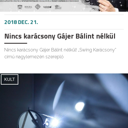
2018 DEC. 21.
Nincs karácsony Gájer Bálint nélkül
Nincs karácsony Gájer Bálint nélkül! „Swing Karácsony”
című nagylemezén szereplő
KULT