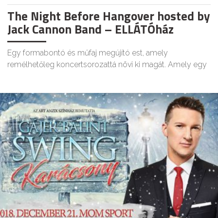
The Night Before Hangover hosted by
Jack Cannon Band – ELLÁTÓház
Egy formabontó és műfaj megújító est, amely
remélhetőleg koncertsorozattá növi ki magát. Amely egy