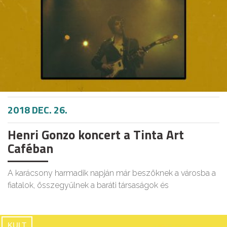
2018 DEC. 26.
Henri Gonzo koncert a Tinta Art
Caféban
A karácsony harmadik napján már beszöknek a városba a
fiatalok, összegyűlnek a baráti társaságok és
KULT