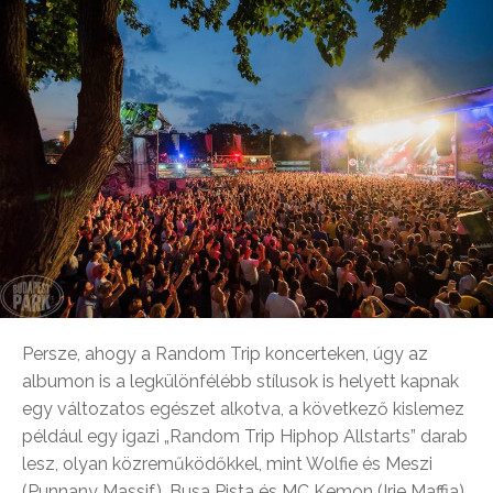
Persze, ahogy a Random Trip koncerteken, úgy az
albumon is a legkülönfélébb stílusok is helyett kapnak
egy változatos egészet alkotva, a következő kislemez
például egy igazi „Random Trip Hiphop Allstarts” darab
lesz, olyan közreműködőkkel, mint Wolfie és Meszi
(Punnany Massif), Busa Pista és MC Kemon (Irie Maffia),