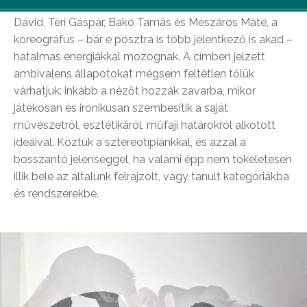
és merre néz a színpad, melyen Kelemen Patrik, Mikó
Dávid, Téri Gáspár, Bakó Tamás és Mészáros Máté, a
koreográfus – bár e posztra is több jelentkező is akad –
hatalmas energiákkal mozognak. A címben jelzett
ambivalens állapotokat mégsem feltétlen tőlük
várhatjuk: inkább a nézőt hozzák zavarba, mikor
játékosan és ironikusan szembesítik a saját
művészetről, esztétikáról, műfaji határokról alkotott
ideáival. Köztük a sztereotípiánkkal, és azzal a
bosszantó jelenséggel, ha valami épp nem tökéletesen
illik bele az általunk felrajzolt, vagy tanult kategóriákba
és rendszerekbe.