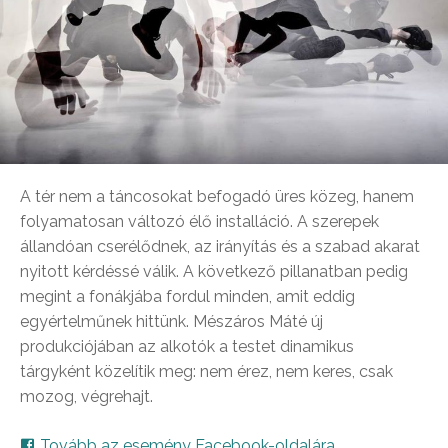
A tér nem a táncosokat befogadó üres közeg, hanem
folyamatosan változó élő installáció. A szerepek
állandóan cserélődnek, az irányítás és a szabad akarat
nyitott kérdéssé válik. A következő pillanatban pedig
megint a fonákjába fordul minden, amit eddig
egyértelműnek hittünk. Mészáros Máté új
produkciójában az alkotók a testet dinamikus
tárgyként közelítik meg: nem érez, nem keres, csak
mozog, végrehajt.
Tovább az esemény Facebook-oldalára