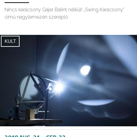
Nincs karácsony Gájer Bálint nélkül! „Swing Karácsony”
című nagylemezén szereplő
KULT