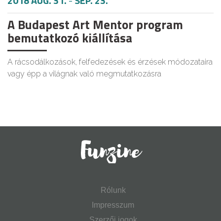
2018 AUG. 31.
-
SEP. 23.
A Budapest Art Mentor program
bemutatkozó kiállítása
A rácsodálkozások, felfedezések és érzések módozataira
vagy épp a világnak való megmutatkozásra
Rólunk
Impresszum
Szerzői jogok