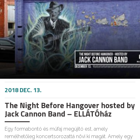
2018 DEC. 13.
The Night Before Hangover hosted by
Jack Cannon Band – ELLÁTÓház
Egy formabontó és műfaj megújító est, amely
remélhetőleg koncertsorozattá növi ki magát. Amely egy