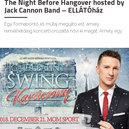
The Night Before Hangover hosted by
Jack Cannon Band – ELLÁTÓház
Egy formabontó és műfaj megújító est, amely
remélhetőleg koncertsorozattá növi ki magát. Amely egy