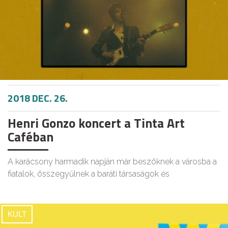
2018 DEC. 26.
Henri Gonzo koncert a Tinta Art
Caféban
A karácsony harmadik napján már beszöknek a városba a
fiatalok, összegyűlnek a baráti társaságok és
KULT