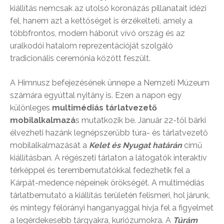
kiállítás nemcsak az utolsó koronázás pillanatait idézi
fel, hanem azt a kettőséget is érzékelteti, amely a
többfrontos, modern háborút vívó ország és az
uralkodói hatalom reprezentációját szolgáló
tradicionális ceremónia között feszült.
A Himnusz befejezésének ünnepe a Nemzeti Múzeum
számára egyúttal nyitány is. Ezen a napon egy
különleges
multimédiás tárlatvezető
mobilalkalmazá
s mutatkozik be. Január 22-től bárki
élvezheti hazánk legnépszerűbb túra- és tárlatvezető
mobilalkalmazását a
Kelet és Nyugat határán
című
kiállításban. A régészeti tárlaton a látogatók interaktív
térképpel és terembemutatókkal fedezhetik fel a
Kárpát-medence népeinek örökségét. A multimédiás
tárlatbemutató a kiállítás területén felismeri, hol járunk,
és mintegy félórányi hanganyaggal hívja fel a figyelmet
a legérdekesebb tárgyakra, kuriózumokra. A
Túrám