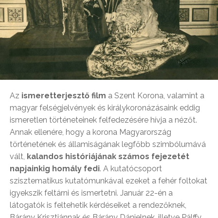
Az
ismeretterjesztő film
a Szent Korona, valamint a
magyar felségjelvények és királykoronázásaink eddig
ismeretlen történeteinek felfedezésére hívja a nézőt.
Annak ellenére, hogy a korona Magyarország
történetének és államiságának legfőbb szimbólumává
vált,
kalandos históriájának számos fejezetét
napjainkig homály fedi
. A kutatócsoport
szisztematikus kutatómunkával ezeket a fehér foltokat
igyekszik feltárni és ismertetni. Január 22-én a
látogatók is feltehetik kérdéseiket a rendezőknek,
Bárány Krisztiánnak és Bárány Dánielnek, illetve Pálffy