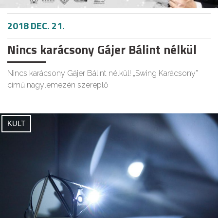
2018 DEC. 21.
Nincs karácsony Gájer Bálint nélkül
Nincs karácsony Gájer Bálint nélkül! „Swing Karácsony”
című nagylemezén szereplő
KULT