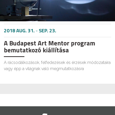
2018 AUG. 31.
-
SEP. 23.
A Budapest Art Mentor program
bemutatkozó kiállítása
A rácsodálkozások, felfedezések és érzések módozataira
vagy épp a világnak való megmutatkozásra