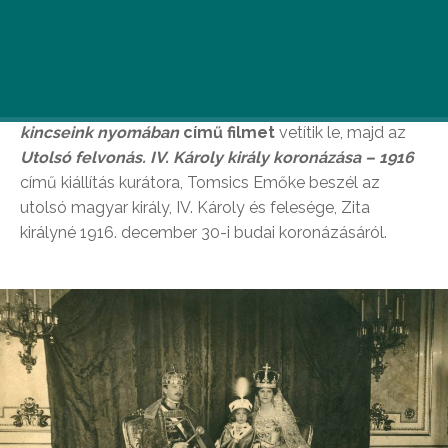
tekintetben meg szeretné koronázni ezt a napot. 15
órától a múzeum dísztermében a Magyar
Tudományos Akadémia BTK TTI „Lendület” Szent
Korona Kutatócsoport legfontosabb kutatási
eredményeit bemutató
A Szent Korona és koronázási
kincseink nyomában
című filmet
vetítik le, majd az
Utolsó felvonás. IV. Károly király koronázása – 1916
című kiállítás kurátora, Tomsics Emőke beszél az
utolsó magyar király, IV. Károly és felesége, Zita
királyné 1916. december 30-i budai koronázásáról.