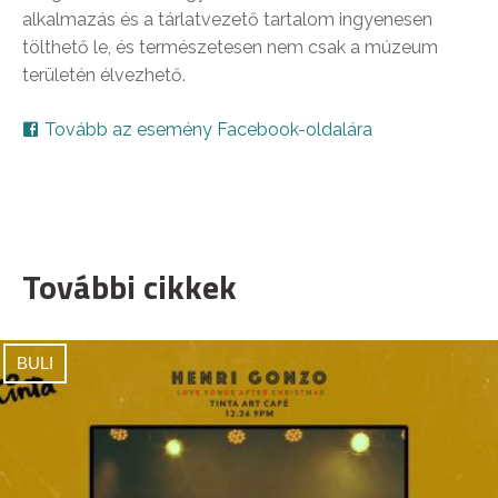
alkalmazás és a tárlatvezető tartalom ingyenesen
tölthető le, és természetesen nem csak a múzeum
területén élvezhető.
Tovább az esemény Facebook-oldalára
További cikkek
BULI