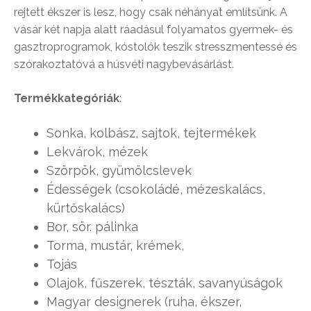
rejtett ékszer is lesz, hogy csak néhányat említsünk. A
vásár két napja alatt ráadásul folyamatos gyermek- és
gasztroprogramok, kóstolók teszik stresszmentessé és
szórakoztatóvá a húsvéti nagybevásárlást.
Termékkategóriák
:
Sonka, kolbász, sajtok, tejtermékek
Lekvárok, mézek
Szörpök, gyümölcslevek
Édességek (csokoládé, mézeskalács,
kürtőskalács)
Bor, sör. pálinka
Torma, mustár, krémek,
Tojás
Olajok, fűszerek, tészták, savanyúságok
Magyar designerek (ruha, ékszer,