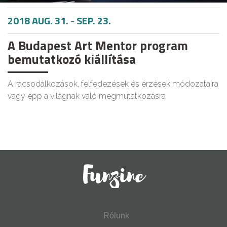
2018 AUG. 31.
-
SEP. 23.
A Budapest Art Mentor program
bemutatkozó kiállítása
A rácsodálkozások, felfedezések és érzések módozataira
vagy épp a világnak való megmutatkozásra
Rólunk