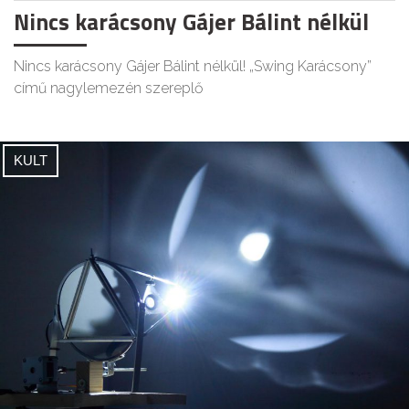
Nincs karácsony Gájer Bálint nélkül
Nincs karácsony Gájer Bálint nélkül! „Swing Karácsony”
című nagylemezén szereplő
KULT