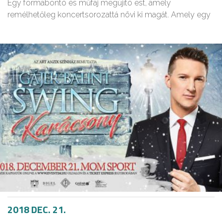
Egy formabontó és műfaj megújító est, amely
remélhetőleg koncertsorozattá növi ki magát. Amely egy
2018 DEC. 21.