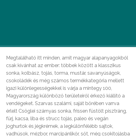
A
z ünnepi asztalra hamisítatlan hazai,
eredeti forrásból származó
kistermelői finomságokat tehet az, aki
ellátogat a már nagy hagyományokkal
rendelkező Magyar Ízek Húsvéti Vásárára.
Megtalálható itt minden, amit magyar alapanyagokból
csak kívánhat az ember: többek között a klasszikus
sonka, kolbász, tojás, torma, mustár, savanyúságok,
csokoládék és még számos termékkategória mellett
igazi különlegességekkel is várja a mintegy 100,
Magyarország különböző területeiről érkező kiállító a
vendégeket. Szarvas szalámi, saját bőrében varrva
érlelt Csöglei szárnyas sonka, frissen füstölt pisztráng,
fürj, kacsa, liba és strucc tojás, paleo és vegán
joghurtok és jégkrémek, a legkülönfélébb sajtok,
vadhúsok, mézbor, marcipánlikőr, sőt, még csokitojásba