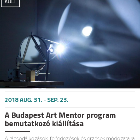
KULT
2018 AUG. 31.
-
SEP. 23.
A Budapest Art Mentor program
bemutatkozó kiállítása
A rácsodálkozások, felfedezések és érzések módozataira