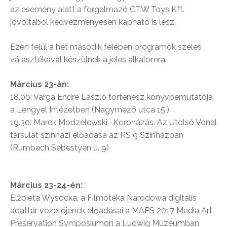
az esemény alatt a forgalmazó CTW Toys Kft.
jóvoltából kedvezményesen kapható is lesz.
Ezen felül a hét második felében programok széles
választékával ké
szülnek a jeles alkalomra:
Március 23-án:
18.00: Varga Endre László történész könyvbemutatója
a Lengyel Intézetben (Nagymező utca 15.)
19.30: Marek Modzelewski -Koronázás. Az Utolsó Vonal
társulat színházi előadása az RS 9 Színházban
(Rumbach Sebestyén u. 9)
Március 23-24-én:
Elżbieta Wysocka, a Filmoteka Narodowa digitális
adattár vezetőjének előadásai a MAPS 2017 Media Art
Preservation Symposiumon a Ludwig Múzeumban