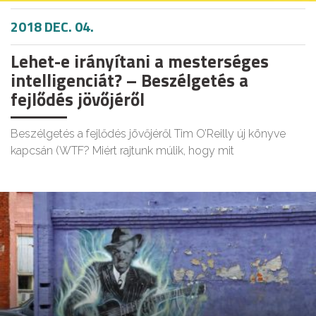
2018 DEC. 04.
Lehet-e irányítani a mesterséges
intelligenciát? – Beszélgetés a
fejlődés jövőjéről
Beszélgetés a fejlődés jövőjéről Tim O’Reilly új könyve
kapcsán (WTF? Miért rajtunk múlik, hogy mit