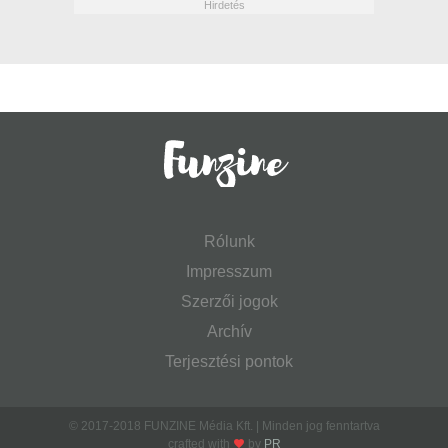
Rólunk
Impresszum
Szerzői jogok
Archív
Terjesztési pontok
© 2017-2018 FUNZINE Média Kft. | Minden jog fenntartva
crafted with
by
PR