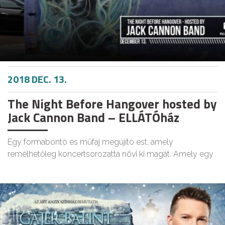
2018 DEC. 13.
The Night Before Hangover hosted by
Jack Cannon Band – ELLÁTÓház
Egy formabontó és műfaj megújító est, amely
remélhetőleg koncertsorozattá növi ki magát. Amely egy