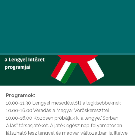
Pr
ogramok:
10.00-11.30 Lengyel mesedélelőtt a legkisebbeknek
10.00-16.00 Véradás a Magyar Vöröskereszttel
10.00-16.00 Közösen próbáljuk ki a lengyel”Sorban
állás” társasjátékot. A játék egész nap folyamatosan
játszható lesz lengyel és magyar változatban is, illetve