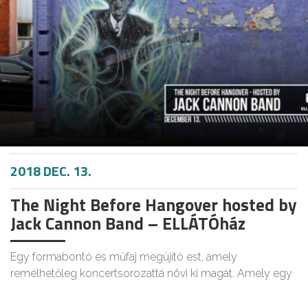
2018 DEC. 13.
The Night Before Hangover hosted by
Jack Cannon Band – ELLÁTÓház
Egy formabontó és műfaj megújító est, amely
remélhetőleg koncertsorozattá növi ki magát. Amely egy