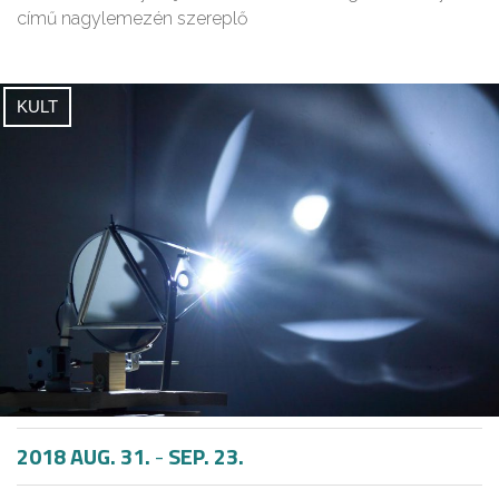
című nagylemezén szereplő
KULT
2018 AUG. 31.
-
SEP. 23.