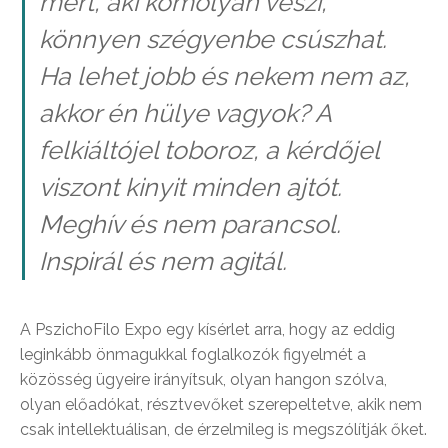
mert, aki komolyan veszi,
könnyen szégyenbe csúszhat.
Ha lehet jobb és nekem nem az,
akkor én hülye vagyok? A
felkiáltójel toboroz, a kérdőjel
viszont kinyit minden ajtót.
Meghív és nem parancsol.
Inspirál és nem agitál.
A PszichoFilo Expo egy kísérlet arra, hogy az eddig
leginkább önmagukkal foglalkozók figyelmét a
közösség ügyeire irányítsuk, olyan hangon szólva,
olyan előadókat, résztvevőket szerepeltetve, akik nem
csak intellektuálisan, de érzelmileg is megszólítják őket.