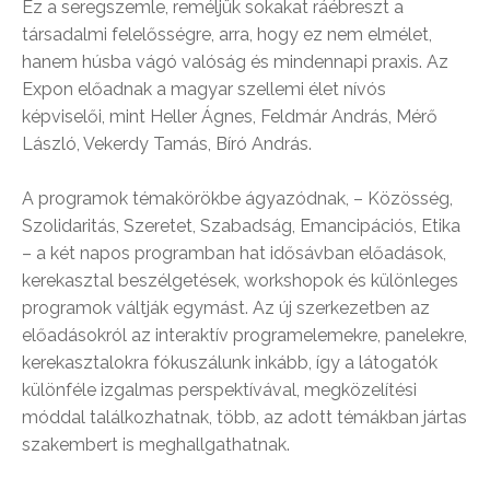
Ez a seregszemle, reméljük sokakat ráébreszt a
társadalmi felelősségre, arra, hogy ez nem elmélet,
hanem húsba vágó valóság és mindennapi praxis. Az
Expon előadnak a magyar szellemi élet nívós
képviselői, mint Heller Ágnes, Feldmár András, Mérő
László, Vekerdy Tamás, Bíró András.
A programok témakörökbe ágyazódnak, – Közösség,
Szolidaritás, Szeretet, Szabadság, Emancipációs, Etika
– a két napos programban hat idősávban előadások,
kerekasztal beszélgetések, workshopok és különleges
programok váltják egymást. Az új szerkezetben az
előadásokról az interaktív programelemekre, panelekre,
kerekasztalokra fókuszálunk inkább, így a látogatók
különféle izgalmas perspektívával, megközelítési
móddal találkozhatnak, több, az adott témákban jártas
szakembert is meghallgathatnak.