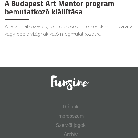
A Budapest Art Mentor program
bemutatkozó kiállítása
A rácsodálkozások, felfedezések és érzések módozataira
vagy épp a világnak való megmutatkozásra
Rólunk
Impresszum
Szerzői jogok
Archív