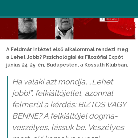
A Feldmár Intézet első alkalommal rendezi meg
a Lehet Jobb? Pszichológiai és Filozófiai Expót
június 24-25-én, Budapesten, a Kossuth Klubban.
Ha valaki azt mondja, „Lehet
jobb!”, felkiáltójellel, azonnal
felmerül a kérdés: BIZTOS VAGY
BENNE? A felkiáltójel dogma-
veszélyes, lássuk be. Veszélyes