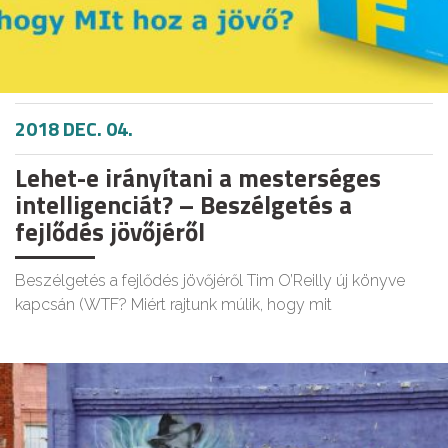
2018 DEC. 04.
Lehet-e irányítani a mesterséges
intelligenciát? – Beszélgetés a
fejlődés jövőjéről
Beszélgetés a fejlődés jövőjéről Tim O’Reilly új könyve
kapcsán (WTF? Miért rajtunk múlik, hogy mit