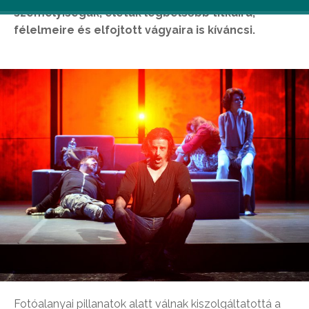
személyiségük, életük legbelsőbb titkaira,
félelmeire és elfojtott vágyaira is kíváncsi.
Fotóalanyai pillanatok alatt válnak kiszolgáltatottá a