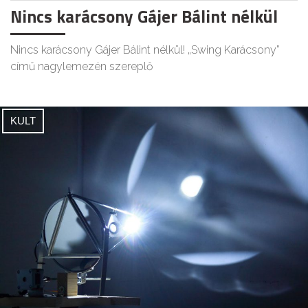
Nincs karácsony Gájer Bálint nélkül
Nincs karácsony Gájer Bálint nélkül! „Swing Karácsony”
című nagylemezén szereplő
KULT