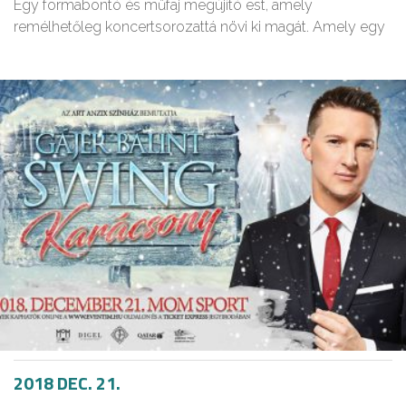
Egy formabontó és műfaj megújító est, amely
remélhetőleg koncertsorozattá növi ki magát. Amely egy
2018 DEC. 21.