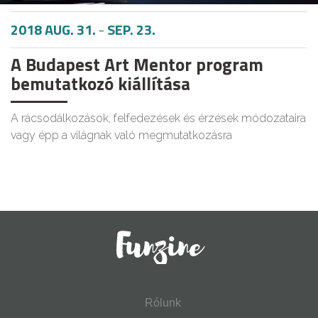
2018 AUG. 31.
-
SEP. 23.
A Budapest Art Mentor program
bemutatkozó kiállítása
A rácsodálkozások, felfedezések és érzések módozataira
vagy épp a világnak való megmutatkozásra
Rólunk