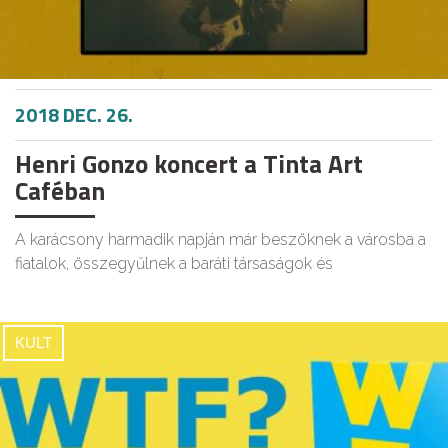
2018 DEC. 26.
Henri Gonzo koncert a Tinta Art
Caféban
A karácsony harmadik napján már beszöknek a városba a
fiatalok, összegyűlnek a baráti társaságok és
KULT