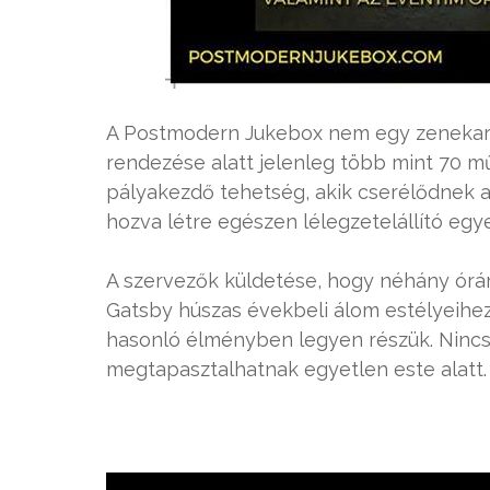
A Postmodern Jukebox nem egy zenekar,
rendezése alatt jelenleg több mint 70 m
pályakezdő tehetség, akik cserélődnek az
hozva létre egészen lélegzetelállító egy
A szervezők küldetése, hogy néhány órár
Gatsby húszas évekbeli álom estélyeihez
hasonló élményben legyen részük. Nincs
megtapasztalhatnak egyetlen este alatt.