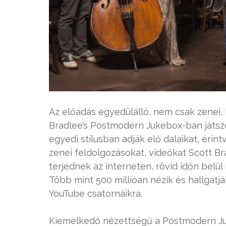
Az előadás egyedülálló, nem csak zenei, 
Bradlee’s Postmodern Jukebox-ban játsz
egyedi stílusban adják elő dalaikat, érint
zenei feldolgozásokat, videókat Scott Br
terjednek az interneten, rövid időn belül
Több mint 500 millióan nézik és hallgatjá
YouTube csatornáikra.
Kiemelkedő nézettségű a Postmodern Juke