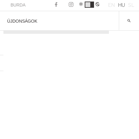
EN
HU
SL
BURDA
ÚJDONSÁGOK