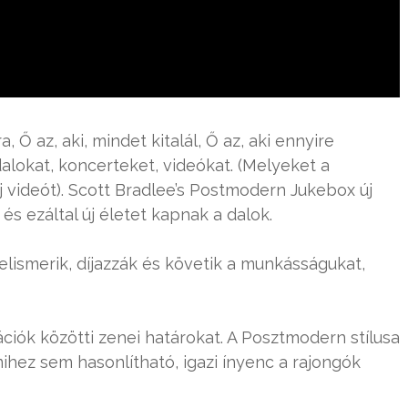
 Ő az, aki, mindet kitalál, Ő az, aki ennyire
 dalokat, koncerteket, videókat. (Melyeket a
 videót). Scott Bradlee’s Postmodern Jukebox új
s ezáltal új életet kapnak a dalok.
ismerik, díjazzák és követik a munkásságukat,
ók közötti zenei határokat. A Posztmodern stílusa
hez sem hasonlítható, igazi ínyenc a rajongók