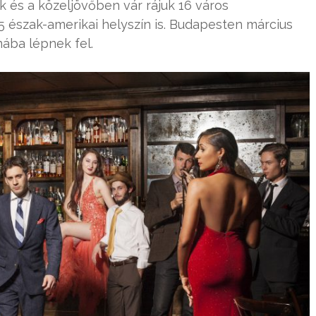
 és a közeljövőben vár rájuk 16 város
5 észak-amerikai helyszín is. Budapesten március
ába lépnek fel.