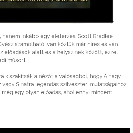
 hanem inkább egy életérzés. Scott Bradlee
űvész számolható, van köztük már híres és van
 előadások alatt és a helyszínek között, ezzel
edi műsort.
a kiszakítsák a nézőt a valóságból, hogy A nagy
 vagy Sinatra legendás szilveszteri mulatságaihoz
 még egy olyan előadás, ahol ennyi mindent