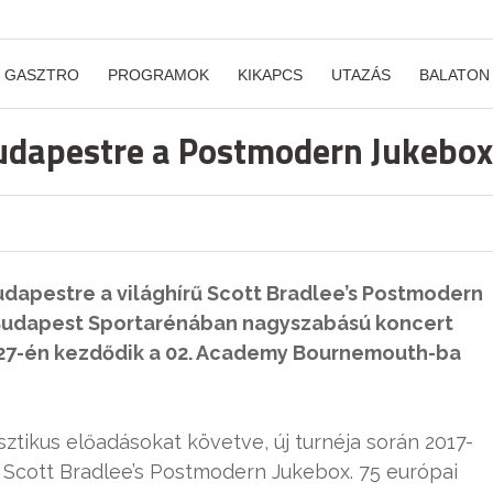
GASZTRO
PROGRAMOK
KIKAPCS
UTAZÁS
BALATON
Budapestre a Postmodern Jukebox
udapestre a világhírű Scott Bradlee’s Postmodern
 Budapest Sportarénában nagyszabású koncert
r 27-én kezdődik a 02. Academy Bournemouth-ba
ztikus előadásokat követve, új turnéja során 2017-
 Scott Bradlee’s Postmodern Jukebox. 75 európai