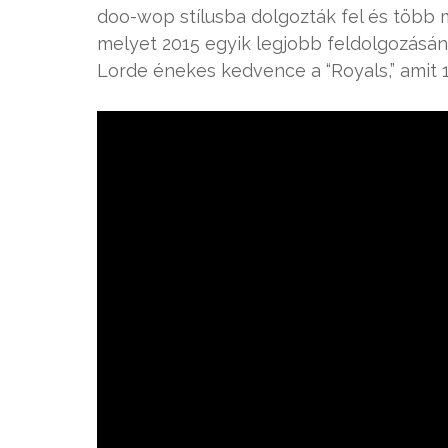
doo-wop stílusba dolgozták fel és több m
melyet 2015 egyik legjobb feldolgozásána
Lorde énekes kedvence a “Royals,” amit 1