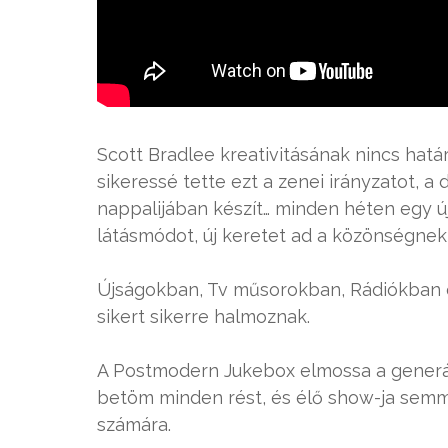
Scott Bradlee kreativitásának nincs határa,
sikeressé tette ezt a zenei irányzatot, a
nappalijában készít… minden héten egy új
látásmódot, új keretet ad a közönségnek é
Újságokban, Tv műsorokban, Rádiókban el
sikert sikerre halmoznak.
A Postmodern Jukebox elmossa a generáci
betöm minden rést, és élő show-ja semmi
számára.