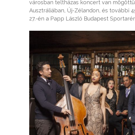
városban teltházas koncert van mögöttük
Ausztráliában, Új-Zélandon, és további 4
27.-én a Papp László Budapest Sportarén