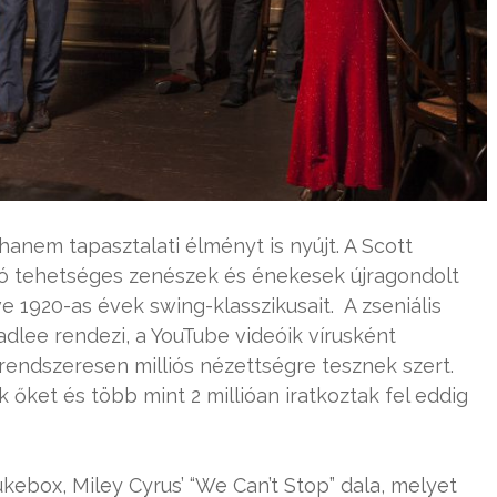
hanem tapasztalati élményt is nyújt. A Scott
ó tehetséges zenészek és énekesek újragondolt
ve 1920-as évek swing-klasszikusait. A zseniális
adlee rendezi, a YouTube videóik vírusként
 rendszeresen milliós nézettségre tesznek szert.
k őket és több mint 2 millióan iratkoztak fel eddig
box, Miley Cyrus’ “We Can’t Stop” dala, melyet