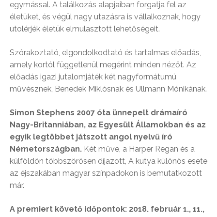
egymással. A találkozás alapjaiban forgatja fel az
életüket, és végül nagy utazásra is vállalkoznak, hogy
utolérjék életük elmulasztott lehetőségeit.
Szórakoztató, elgondolkodtató és tartalmas előadás,
amely kortól függetlenül megérint minden nézőt. Az
előadás igazi jutalomjáték két nagyformátumú
művésznek, Benedek Miklósnak és Ullmann Mónikának.
Simon Stephens 2007 óta ünnepelt drámaíró
Nagy-Britanniában, az Egyesült Államokban és az
egyik legtöbbet játszott angol nyelvű író
Németországban.
Két műve, a Harper Regan és a
külföldön többszörösen díjazott, A kutya különös esete
az éjszakában magyar színpadokon is bemutatkozott
már.
A premiert követő időpontok: 2018. február 1., 11.,