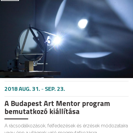
2018 AUG. 31.
-
SEP. 23.
A Budapest Art Mentor program
bemutatkozó kiállítása
A rácsodálkozások, felfedezések és érzések módozataira
vagy épp a világnak való megmutatkozásra