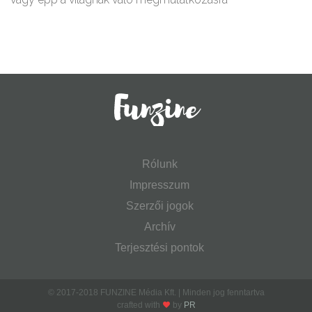
Rólunk
Impresszum
Szerzői jogok
Archív
Terjesztési pontok
© 2017-2018 FUNZINE Média Kft. | Minden jog fenntartva
crafted with
by
PR