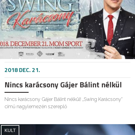
2018 DEC. 21.
Nincs karácsony Gájer Bálint nélkül
Nincs karácsony Gájer Bálint nélkül! „Swing Karácsony”
című nagylemezén szereplő
KULT