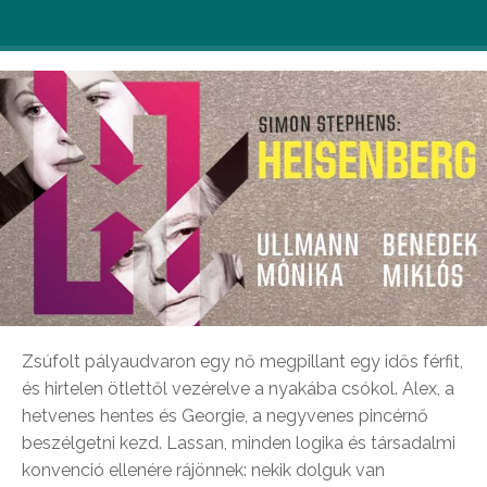
Miklós előadásában.
Zsúfolt pályaudvaron egy nő megpillant egy idős férfit,
és hirtelen ötlettől vezérelve a nyakába csókol. Alex, a
hetvenes hentes és Georgie, a negyvenes pincérnő
beszélgetni kezd. Lassan, minden logika és társadalmi
konvenció ellenére rájönnek: nekik dolguk van