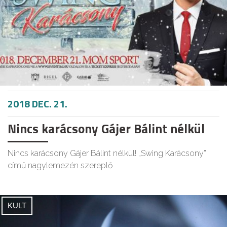
2018 DEC. 21.
Nincs karácsony Gájer Bálint nélkül
Nincs karácsony Gájer Bálint nélkül! „Swing Karácsony”
című nagylemezén szereplő
KULT