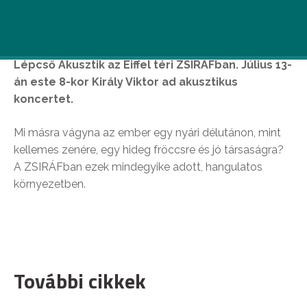
Minden hét csütörtökén megrendezésre kerül a
Lépcső Akusztik az Eiffel téri ZSIRÁFban. Július 13-
án este 8-kor Király Viktor ad akusztikus
koncertet.
Mi másra vágyna az ember egy nyári délutánon, mint
kellemes zenére, egy hideg fröccsre és jó társaságra?
A ZSIRÁFban ezek mindegyike adott, hangulatos
környezetben.
További cikkek