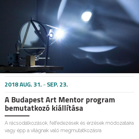
2018 AUG. 31.
-
SEP. 23.
A Budapest Art Mentor program
bemutatkozó kiállítása
A rácsodálkozások, felfedezések és érzések módozataira
vagy épp a világnak való megmutatkozásra