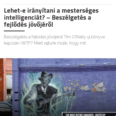
Lehet-e irányítani a mesterséges
intelligenciát? – Beszélgetés a
fejlődés jövőjéről
Beszélgetés a fejlődés jövőjéről Tim O’Reilly új könyve
kapcsán (WTF? Miért rajtunk múlik, hogy mit