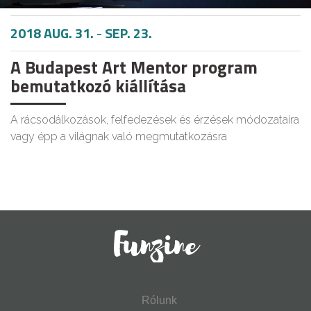
2018 AUG. 31.
-
SEP. 23.
A Budapest Art Mentor program
bemutatkozó kiállítása
A rácsodálkozások, felfedezések és érzések módozataira
vagy épp a világnak való megmutatkozásra
Rólunk