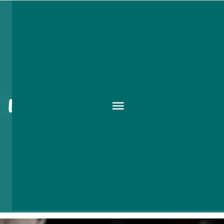
Irodalmi határidőnapló-
bemutató az Esernyősben
2017 DEC. 07.
-
I
rodalmi határidőnapló-bemutató Várkonyi
Judit tízmásodperces novelláival és Török
Eszter színezhető illusztrációival.
A belépés ingyenes.