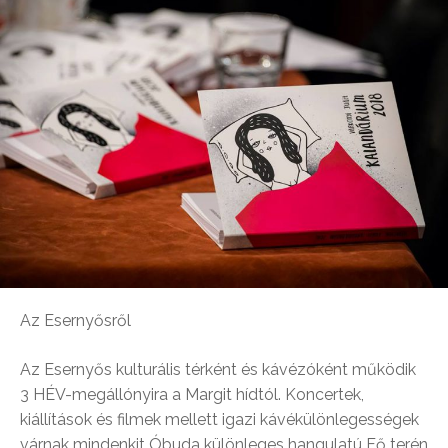
Az Esernyősről
Az Esernyős kulturális térként és kávézóként működik
3 HÉV-megállónyira a Margit hídtól. Koncertek,
kiállítások és filmek mellett igazi kávékülönlegességek
várnak mindenkit Óbuda különleges hangulatú Fő terén