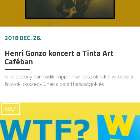
2018 DEC. 26.
Henri Gonzo koncert a Tinta Art
Caféban
A karácsony harmadik napján már beszöknek a városba a
fiatalok, összegyűlnek a baráti társaságok és
KULT