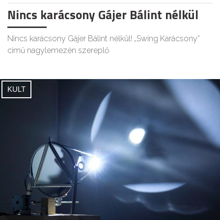
Nincs karácsony Gájer Bálint nélkül
Nincs karácsony Gájer Bálint nélkül! „Swing Karácsony”
című nagylemezén szereplő
KULT