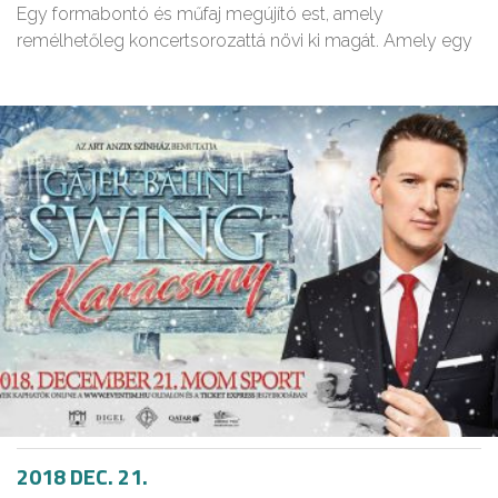
Egy formabontó és műfaj megújító est, amely
remélhetőleg koncertsorozattá növi ki magát. Amely egy
2018 DEC. 21.