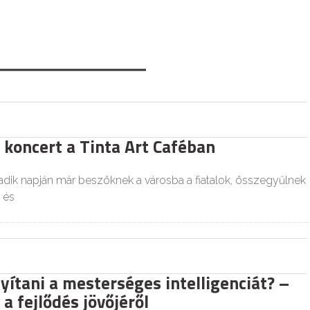
 koncert a Tinta Art Caféban
dik napján már beszöknek a városba a fiatalok, összegyűlnek
 és
yítani a mesterséges intelligenciát? –
a fejlődés jövőjéről