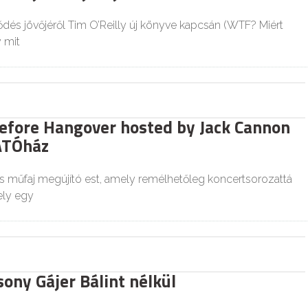
ődés jövőjéről Tim O’Reilly új könyve kapcsán (WTF? Miért
y mit
efore Hangover hosted by Jack Cannon
ÁTÓház
 műfaj megújító est, amely remélhetőleg koncertsorozattá
ely egy
ony Gájer Bálint nélkül