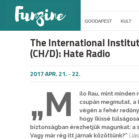
GOODAPEST
KULT
The International Institu
(CH/D): Hate Radio
2017 APR. 21.
-
22.
„M
ilo Rau, mint minden n
csupán megmutat, a tö
végén a fehér redőny
hogy (kissé túlságosa
biztonságban érezhetjük magunkat: a 
Vagy már rég itt járnak közöttünk?”
(Já