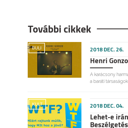
További cikkek
2018 DEC. 26.
BULI
Henri Gonzo
A karácsony harma
a baráti társaságok
2018 DEC. 04.
KULT
Lehet-e irán
Beszélgetés 