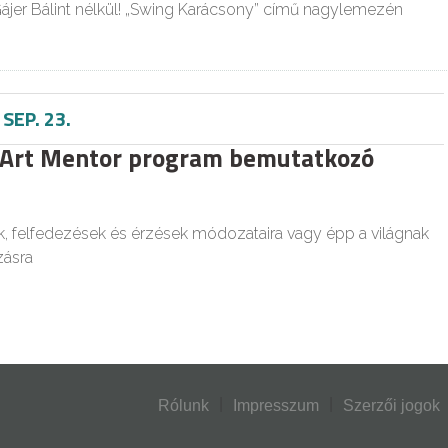
ájer Bálint nélkül! „Swing Karácsony” című nagylemezén
-
SEP. 23.
 Art Mentor program bemutatkozó
, felfedezések és érzések módozataira vagy épp a világnak
ásra
Rólunk
Impresszum
Szerzői jogok