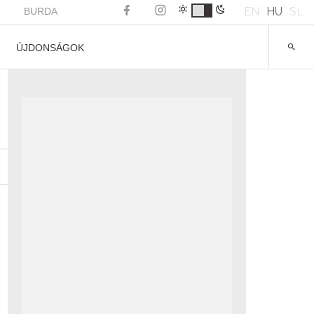
EN
HU
SL
BURDA
ÚJDONSÁGOK