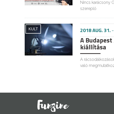
Nincs karácsony G
szereplő
2018 AUG. 31.
KULT
A Budapest
kiállítása
A rácsodálkozások
való megmutatkoz