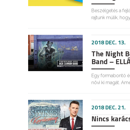
Beszélgetés a fejl
rajtunk múlik, hog
2018 DEC. 13.
The Night B
Band – ELL
Egy formabontó és
növi ki magát. Am
2018 DEC. 21.
Nincs karács