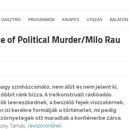
GASZTRO
PROGRAMOK
KIKAPCS
UTAZÁS
BALATON
te of Political Murder/Milo Rau
agy színházcsináló, nem állít és nem jelent ki,
bbit ránk bízza. A (re)konstruált rádióadás
ök leereszkednek, a beszélő fejek visszatérnek,
n is) kerekre formálják a történetet, mi pedig
szörnyetegek ott maradtak a konténerbe zárva.
szay Tamás,
revizoronline
)