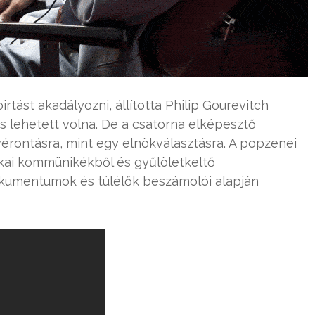
tást akadályozni, állította Philip Gourevitch
s lehetett volna. De a csatorna elképesztő
vérontásra, mint egy elnökválasztásra. A popzenei
ikai kommünikékből és gyűlöletkeltő
umentumok és túlélők beszámolói alapján