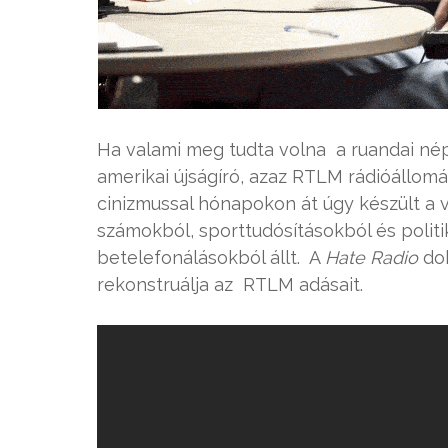
Ha valami meg tudta volna a ruandai népir
amerikai újságíró, azaz RTLM rádióállomá
cinizmussal hónapokon át úgy készült a 
számokból, sporttudósításokból és polit
betelefonálásokból állt. A
Hate Radio
dok
rekonstruálja az RTLM adásait.