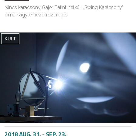
Nincs karácsony Gájer Bálint nélkül! „Swing Karácsony”
című nagylemezén szereplő
KULT
2018 AUG. 31.
-
SEP. 23.