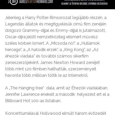
Jelenleg a Harry Potter-filmsorozat legújabb részén, a
Legendás állatok és megfigyelésük című film zenéjén
dolgozó Grammy-díjjal és Emmy-díjjal is jutalmazott,
Oscar-díjra jelölt nemzetközileg elismert művész
széles körben ismert .A „Micsoda nő!”, a „Hullámok
hercege”, a „A hatodik érzék”, a „King Kong”, az „Az
éhezők viadala” és további számos sikerfilm
zeneszerzőjeként. James Newton Howard zenéjét
több mint 120 filmben hallhatták, szerzeményeit
havonta több millióan töltik le az internetről.
A „The Hanging tree” dala, amit az Éhezők viadalában,
Jennifer Lawrence énekelt a második helyezést ért el a
Billboard Hot 100-as listában.
Koncertturnéjával Hollywood elmúlt három évtizedét