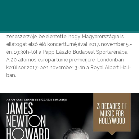
koncertjén Hollywood elmúlt három évtizedének
filmzenéit ünnepli.
James Newton Howard, Hollywood legnagyobb
zeneszerzője, bejelentette, hogy Magyarországra is
ellátogat első élő koncertturnéjával 2017. november 5.-
én, 19:30h-tól a Papp László Budapest Sportarénába.
A 20 állomos európai turné premierjére Londonban
kerül sor 2017-ben november 3-án a Royal Albert Hall-
ban.