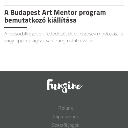
A Budapest Art Mentor program
bemutatkozó kiállítása
A rácsodálkozások, felfedezések és érzések módozataira
vagy épp a világnak való megmutatkozásra
Rólunk
Impresszum
Szerzői jogok