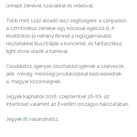
ünnepli zenével, szavakkal és videóval.
Több mint száz előadó lesz segítségére a színpadon,
a szimfonikus zenekar egy kórussal egészül ki. A
kivetítőkön jó néhány filmnél a legizgalmasabb
részletekkel illusztrálják a koncertet, és fantasztikus
light show utazik a turnéval.
Csodálatos, igényes összhatást ígérnek a szervezők,
akik mindig minőségi produkciókkal kedveskednek
a magyar közönségnek.
Jegyek kaphatók 2016. szeptember 26-tól az
Interticket valamint az Eventim országos hálózatában.
Jegyek
itt
vásárolhatsz.