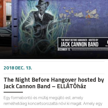
2018 DEC. 13.
The Night Before Hangover hosted by
Jack Cannon Band – ELLÁTÓház
Egy formabontó és műfaj megújító est, amely
remélhetőleg koncertsorozattá növi ki magát. Amely egy