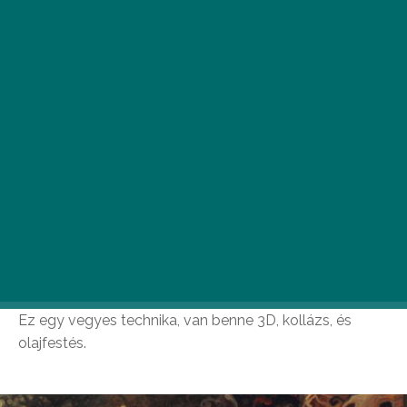
örömeinek falását, az élvezetek hajszolását, a
boldogságot a gyönyörben kereső és megtaláló
lény alakját hívja elő.
Az életnagyságú festményorgiák – részben
méretük miatt is – lehetőséget adnak elveszni
egy lehengerlő, másik valóságban, ahol az
anyagfürtök és decens gallérok látványa mellett
rebellis kísérletezésnek leszünk szemtanúi.
Naomi Devil Tempora Mores című kiállítása
február 21-től egy hónapon át látható a Berekai
Art Stúdióban.
A művész egy különleges technikával készíti
festményeit: digitális nyomatot kever olajfestménnyel.
Ez egy vegyes technika, van benne 3D, kollázs, és
olajfestés.