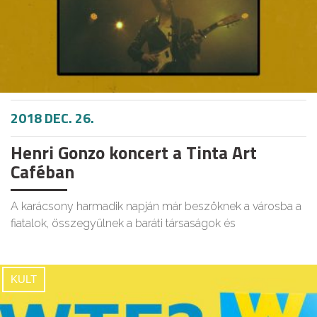
2018 DEC. 26.
Henri Gonzo koncert a Tinta Art
Caféban
A karácsony harmadik napján már beszöknek a városba a
fiatalok, összegyűlnek a baráti társaságok és
KULT