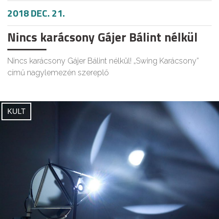
2018 DEC. 21.
Nincs karácsony Gájer Bálint nélkül
Nincs karácsony Gájer Bálint nélkül! „Swing Karácsony”
című nagylemezén szereplő
KULT