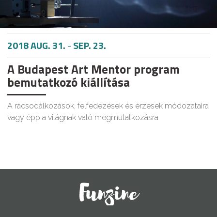
2018 AUG. 31.
-
SEP. 23.
A Budapest Art Mentor program
bemutatkozó kiállítása
A rácsodálkozások, felfedezések és érzések módozataira
vagy épp a világnak való megmutatkozásra