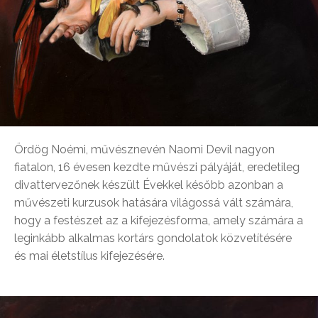
Ördög Noémi, művésznevén Naomi Devil nagyon
fiatalon, 16 évesen kezdte művészi pályáját, eredetileg
divattervezőnek készült Évekkel később azonban a
művészeti kurzusok hatására világossá vált számára,
hogy a festészet az a kifejezésforma, amely számára a
leginkább alkalmas kortárs gondolatok közvetítésére
és mai életstílus kifejezésére.