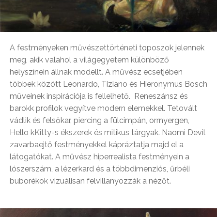
A festményeken művészettörténeti toposzok jelennek
meg, akik valahol a világegyetem különböző
helyszínein állnak modellt. A művész ecsetjében
többek között Leonardo, Tiziano és Hieronymus Bosch
műveinek inspirációja is fellelhető. Reneszánsz és
barokk profilok vegyítve modern elemekkel. Tetovált
vádlik és felsőkar, piercing a fülcimpán, orrnyergen,
Hello kKitty-s ékszerek és mitikus tárgyak. Naomi Devil
zavarbaejtő festményekkel kápráztatja majd el a
látogatókat. A művész hiperrealista festményein a
lószerszám, a lézerkard és a többdimenziós, űrbéli
buborékok vizuálisan felvillanyozzák a nézőt.