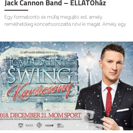
Jack Cannon Band – ELLÁTÓház
Egy formabontó és műfaj megújító est, amely
remélhetőleg koncertsorozattá növi ki magát. Amely egy