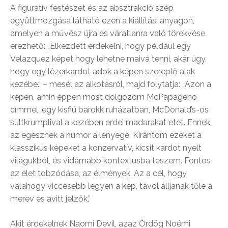
A figuratív festészet és az absztrakció szép
együttmozgása látható ezen a kiállítási anyagon,
amelyen a művész újra és váratlanra való törekvése
érezhető: „Elkezdett érdekelni, hogy például egy
Velazquez képet hogy lehetne maivá tenni, akár úgy,
hogy egy lézerkardot adok a képen szereplő alak
kezébe.“ – mesél az alkotásról, majd folytatja: „Azon a
képen, amin éppen most dolgozom McPapageno
címmel, egy kisfiú barokk ruházatban, McDonald’s-os
sültkrumplival a kezében erdei madarakat etet. Ennek
az egésznek a humor a lényege. Kirántom ezeket a
klasszikus képeket a konzervatív, kicsit kardot nyelt
világukból, és vidámabb kontextusba teszem. Fontos
az élet tobzódása, az élmények. Az a cél, hogy
valahogy viccesebb legyen a kép, távol álljanak tőle a
merev és avitt jelzők.”
Akit érdekelnek Naomi Devil, azaz Ördög Noémi