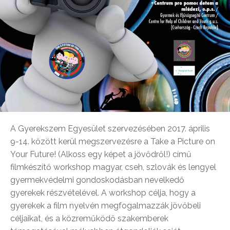
A Gyerekszem Egyesület szervezésében 2017. április
9-14. között kerül megszervezésre a Take a Picture on
Your Future! (Alkoss egy képet a jövődről!) című
filmkészítő workshop magyar, cseh, szlovák és lengyel
gyermekvédelmi gondoskodásban nevelkedő
gyerekek részvételével. A workshop célja, hogy a
gyerekek a film nyelvén megfogalmazzák jövőbeli
céljaikat, és a közreműködő szakemberek