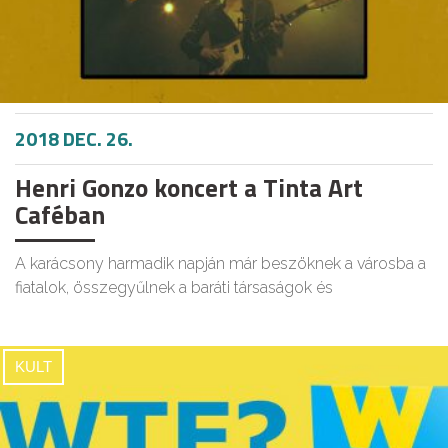
2018 DEC. 26.
Henri Gonzo koncert a Tinta Art
Caféban
A karácsony harmadik napján már beszöknek a városba a
fiatalok, összegyűlnek a baráti társaságok és
KULT