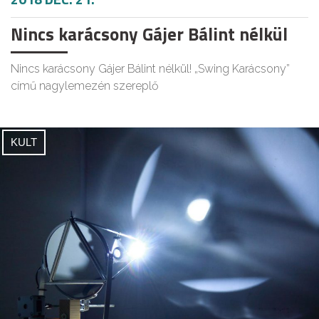
Nincs karácsony Gájer Bálint nélkül
Nincs karácsony Gájer Bálint nélkül! „Swing Karácsony”
című nagylemezén szereplő
KULT