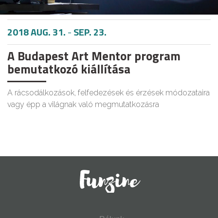
2018 AUG. 31.
-
SEP. 23.
A Budapest Art Mentor program
bemutatkozó kiállítása
A rácsodálkozások, felfedezések és érzések módozataira
vagy épp a világnak való megmutatkozásra