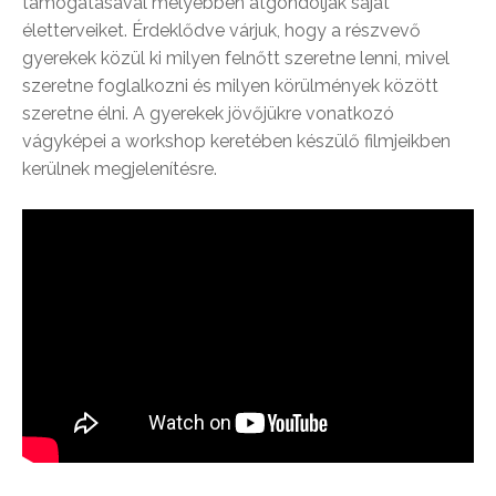
támogatásával mélyebben átgondolják saját
életterveiket. Érdeklődve várjuk, hogy a részvevő
gye
rekek közül ki milyen felnőtt szeretne lenni, mivel
szeretne foglalkozni és milyen körülmények között
szeretne élni. A gyerekek jövőjükre vonatkozó
vágyképei a workshop keretében készülő filmjeikben
kerülnek megjelenítésre.