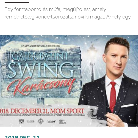
Egy formabontó és műfaj megújító est, amely
remélhetőleg koncertsorozattá növi ki magát. Amely egy
2018 DEC. 21.