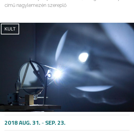
című nagylemezén szereplő
KULT
2018 AUG. 31.
-
SEP. 23.