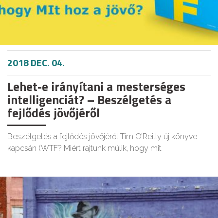
2018 DEC. 04.
Lehet-e irányítani a mesterséges
intelligenciát? – Beszélgetés a
fejlődés jövőjéről
Beszélgetés a fejlődés jövőjéről Tim O’Reilly új könyve
kapcsán (WTF? Miért rajtunk múlik, hogy mit