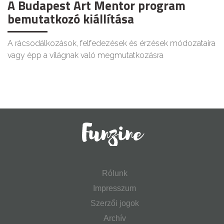
A Budapest Art Mentor program
bemutatkozó kiállítása
A rácsodálkozások, felfedezések és érzések módozataira
vagy épp a világnak való megmutatkozásra
Rólunk
Impresszum
Szerzői jogok
Archív