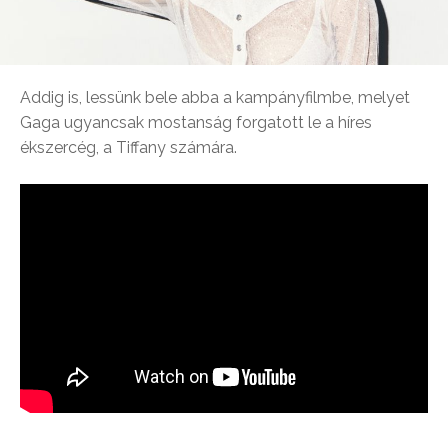
Addig is, lessünk bele abba a kampányfilmbe, melyet
Gaga ugyancsak mostanság forgatott le a híres
ékszercég, a Tiffany számára.