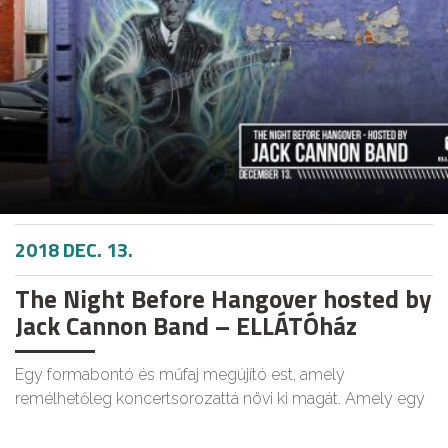
2018 DEC. 13.
The Night Before Hangover hosted by
Jack Cannon Band – ELLÁTÓház
Egy formabontó és műfaj megújító est, amely
remélhetőleg koncertsorozattá növi ki magát. Amely egy