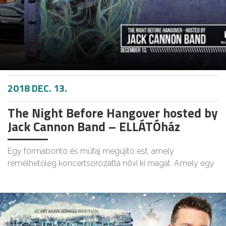
2018 DEC. 13.
The Night Before Hangover hosted by
Jack Cannon Band – ELLÁTÓház
Egy formabontó és műfaj megújító est, amely
remélhetőleg koncertsorozattá növi ki magát. Amely egy