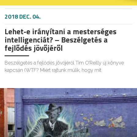
2018 DEC. 04.
Lehet-e irányítani a mesterséges
intelligenciát? – Beszélgetés a
fejlődés jövőjéről
Beszélgetés a fejlődés jövőjéről Tim O’Reilly új könyve
kapcsán (WTF? Miért rajtunk múlik, hogy mit