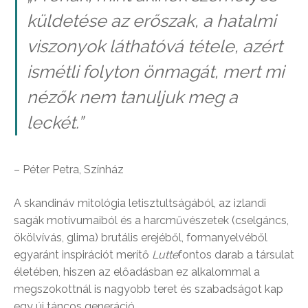
küldetése az erőszak, a hatalmi
viszonyok láthatóvá tétele, azért
ismétli folyton önmagát, mert mi
nézők nem tanuljuk meg a
leckét.”
– Péter Petra, Színház
A skandináv mitológia letisztultságából, az izlandi
sagák motívumaiból és a harcművészetek (cselgáncs,
ökölvívás, glima) brutális erejéből, formanyelvéből
egyaránt inspirációt merítő
Lutte
fontos darab a társulat
életében, hiszen az előadásban ez alkalommal a
megszokottnál is nagyobb teret és szabadságot kap
egy új táncos generáció.