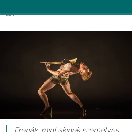
kerekednek felül és saját magukkal szemben maradnak
alul.
„Frenák, mint akinek személyes