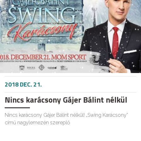
2018 DEC. 21.
Nincs karácsony Gájer Bálint nélkül
Nincs karácsony Gájer Bálint nélkül! „Swing Karácsony”
című nagylemezén szereplő