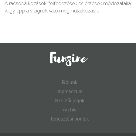
A rácsodálkozások, felfedezések és érzések módozataira
vagy épp a világnak való megmutatkozásra
Rólunk
Impresszum
Szerzői jogok
Archív
Terjesztési pontok