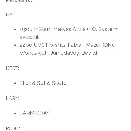
Március 18:
HÁZ:
19:00 InStart: Mátyás Attila (F.O. System)
akusztik
22:00 UVCT prsnts: Fabian Mazur (DK),
Wondawulf, Jumodaddy, Bevild
KERT:
Eliot & Séf & Suefo
LÄRM:
LARM BDAY
PONT: