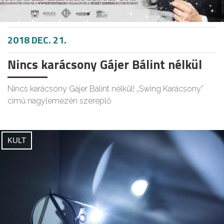
2018 DEC. 21.
Nincs karácsony Gájer Bálint nélkül
Nincs karácsony Gájer Bálint nélkül! „Swing Karácsony”
című nagylemezén szereplő
KULT