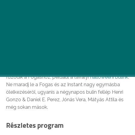
Főleg, hogy a FUNZINE-nak is rengeteg szép emléke
fűződik a Fogashoz, például a tavalyi
halloweeni bulink
.
Ne maradj le a Fogas és az Instant nagy egymásba
ölelkezéséről, ugyanis a négynapos bulin fellép Henri
Gonzo & Daniel E. Perez, Jónás Vera, Mátyás Attila és
még sokan mások.
Részletes program