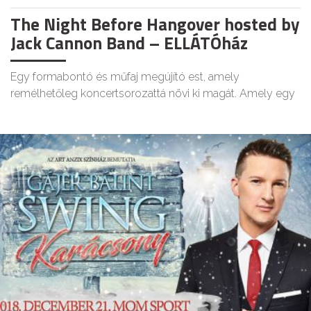
The Night Before Hangover hosted by
Jack Cannon Band – ELLÁTÓház
Egy formabontó és műfaj megújító est, amely
remélhetőleg koncertsorozattá növi ki magát. Amely egy