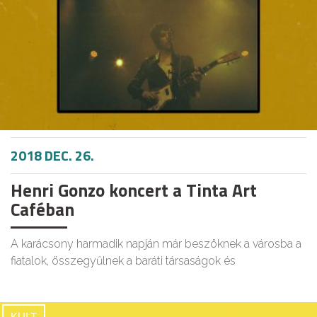
2018 DEC. 26.
Henri Gonzo koncert a Tinta Art
Caféban
A karácsony harmadik napján már beszöknek a városba a
fiatalok, összegyűlnek a baráti társaságok és
KULT