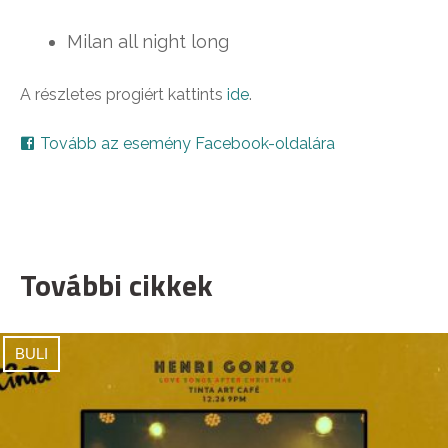
Milan all night long
A részletes progiért kattints
ide
.
Tovább az esemény Facebook-oldalára
További cikkek
BULI