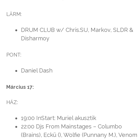
LÄRM:
DRUM CLUB w/ Chris.SU, Markov, SLDR &
Disharmoy
PONT:
Daniel Dash
Március 17:
HÁZ:
19:00 InStart: Muriel akusztik
22:00 Djs From Mainstages – Columbo
(Brains), Eckü (), Wolfie (Punnany M.), Venom