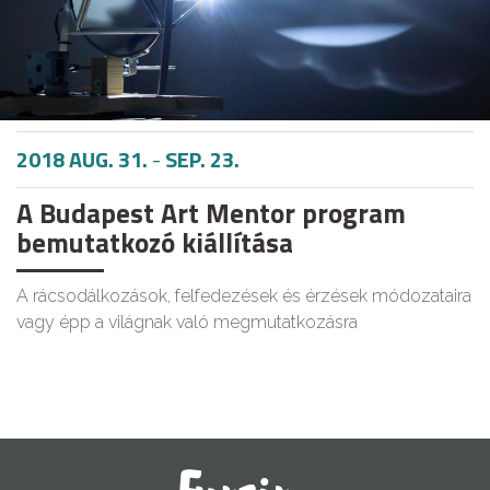
2018 AUG. 31.
-
SEP. 23.
A Budapest Art Mentor program
bemutatkozó kiállítása
A rácsodálkozások, felfedezések és érzések módozataira
vagy épp a világnak való megmutatkozásra