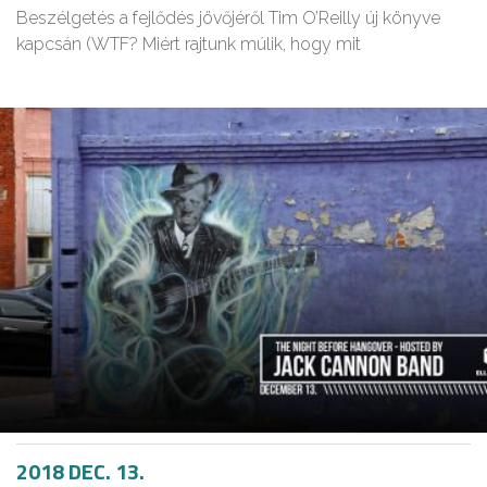
Beszélgetés a fejlődés jövőjéről Tim O’Reilly új könyve
kapcsán (WTF? Miért rajtunk múlik, hogy mit
2018 DEC. 13.