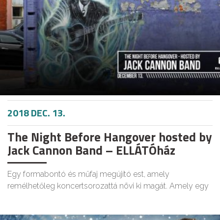
2018 DEC. 13.
The Night Before Hangover hosted by
Jack Cannon Band – ELLÁTÓház
Egy formabontó és műfaj megújító est, amely
remélhetőleg koncertsorozattá növi ki magát. Amely egy