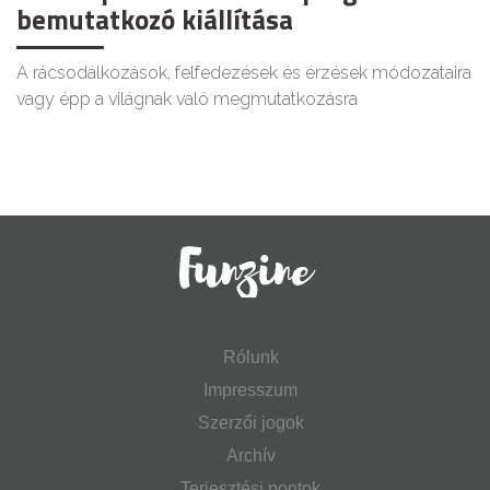
bemutatkozó kiállítása
A rácsodálkozások, felfedezések és érzések módozataira
vagy épp a világnak való megmutatkozásra
Rólunk
Impresszum
Szerzői jogok
Archív
Terjesztési pontok