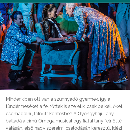
Mindenkiben ott van a szunnyadó gyermek, így a
tündérmeséket a felnőttek is szeretik, csak be kell őket
csomagolni „felnőtt köntösbe”! A Gyöngyhajú lány
balladája című Omega musical egy fiatal lány felnőtté
válásán, első nagy szerelmi csalódásán keresztül idézi