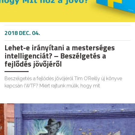
2018 DEC. 04.
Lehet-e irányítani a mesterséges
intelligenciát? – Beszélgetés a
fejlődés jövőjéről
Beszélgetés a fejlődés jövőjéről Tim O’Reilly új könyve
kapcsán (WTF? Miért rajtunk múlik, hogy mit