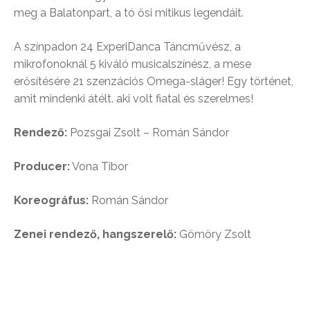
meg a Balatonpart, a tó ősi mitikus legendáit.
A színpadon 24 ExperiDanca Táncművész, a
mikrofonoknál 5 kiváló musicalszínész, a mese
erősítésére 21 szenzációs Omega-sláger! Egy történet,
amit mindenki átélt. aki volt fiatal és szerelmes!
Rendező:
Pozsgai Zsolt – Román Sándor
Producer:
Vona Tibor
Koreográfus:
Román Sándor
Zenei rendező, hangszerelő:
Gömöry Zsolt