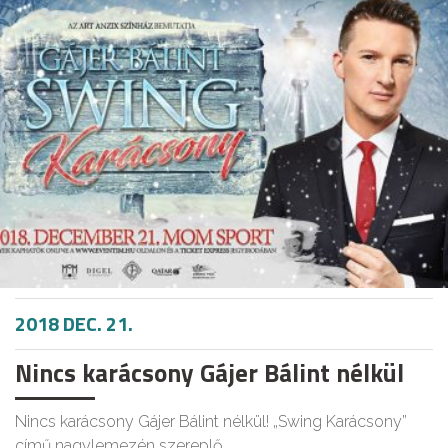
2018 DEC. 21.
Nincs karácsony Gájer Bálint nélkül
Nincs karácsony Gájer Bálint nélkül! „Swing Karácsony”
című nagylemezén szereplő