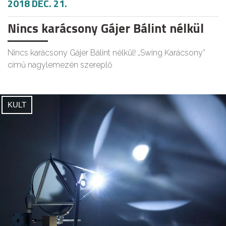
2018 DEC. 21.
Nincs karácsony Gájer Bálint nélkül
Nincs karácsony Gájer Bálint nélkül! „Swing Karácsony”
című nagylemezén szereplő
KULT