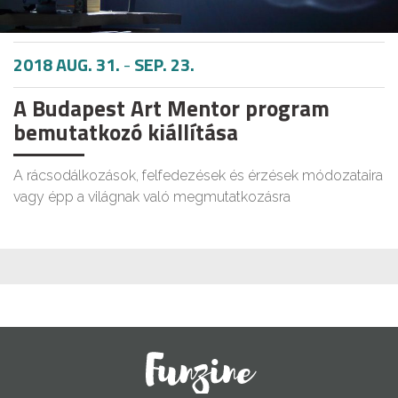
2018 AUG. 31.
-
SEP. 23.
A Budapest Art Mentor program
bemutatkozó kiállítása
A rácsodálkozások, felfedezések és érzések módozataira
vagy épp a világnak való megmutatkozásra