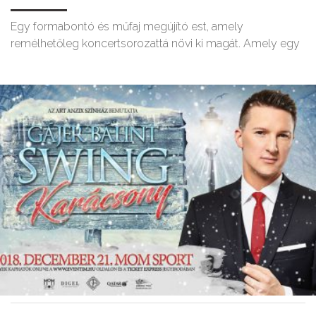
Egy formabontó és műfaj megújító est, amely
remélhetőleg koncertsorozattá növi ki magát. Amely egy