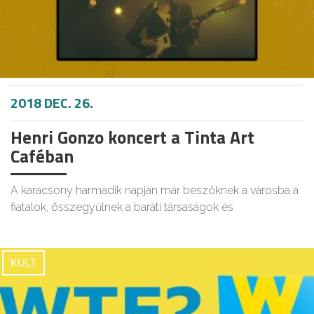
2018 DEC. 26.
Henri Gonzo koncert a Tinta Art
Caféban
A karácsony harmadik napján már beszöknek a városba a
fiatalok, összegyűlnek a baráti társaságok és
KULT