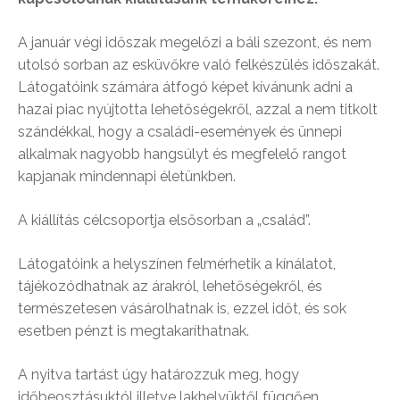
A január végi időszak megelőzi a báli szezont, és nem
utolsó sorban az esküvőkre való felkészülés időszakát.
Látogatóink számára átfogó képet kívánunk adni a
hazai piac nyújtotta lehetőségekről, azzal a nem titkolt
szándékkal, hogy a családi-események és ünnepi
alkalmak nagyobb hangsúlyt és megfelelő rangot
kapjanak mindennapi életünkben.
A kiállítás célcsoportja elsősorban a „család”.
Látogatóink a helyszínen felmérhetik a kínálatot,
tájékozódhatnak az árakról, lehetőségekről, és
természetesen vásárolhatnak is, ezzel időt, és sok
esetben pénzt is megtakaríthatnak.
A nyitva tartást úgy határozzuk meg, hogy
időbeosztásuktól illetve lakhelyüktől függően