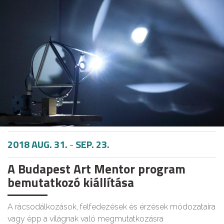
2018 AUG. 31.
-
SEP. 23.
A Budapest Art Mentor program
bemutatkozó kiállítása
A rácsodálkozások, felfedezések és érzések módozataira
vagy épp a világnak való megmutatkozásra