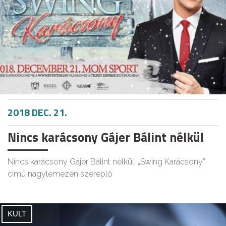
2018 DEC. 21.
Nincs karácsony Gájer Bálint nélkül
Nincs karácsony Gájer Bálint nélkül! „Swing Karácsony”
című nagylemezén szereplő
KULT