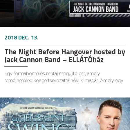
2018 DEC. 13.
The Night Before Hangover hosted by
Jack Cannon Band – ELLÁTÓház
Egy formabontó és műfaj megújító est, amely
remélhetőleg koncertsorozattá növi ki magát. Amely egy