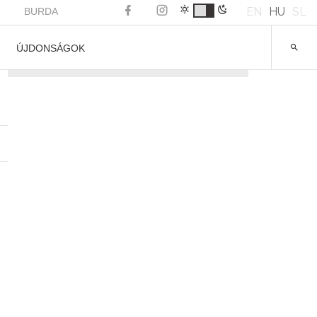
EN
HU
SL
BURDA
ÚJDONSÁGOK