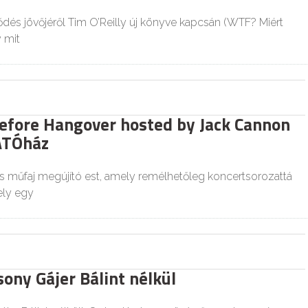
ődés jövőjéről Tim O’Reilly új könyve kapcsán (WTF? Miért
y mit
efore Hangover hosted by Jack Cannon
ÁTÓház
 műfaj megújító est, amely remélhetőleg koncertsorozattá
ely egy
ony Gájer Bálint nélkül