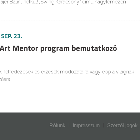
ájer Bálint nélkül! „Swing Karácsony” című nagylemezén
-
SEP. 23.
 Art Mentor program bemutatkozó
, felfedezések és érzések módozataira vagy épp a világnak
ásra
Rólunk
Impresszum
Szerzői jogok