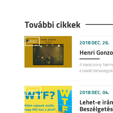
További cikkek
2018 DEC. 26.
BULI
Henri Gonzo
A karácsony harma
a baráti társaságok
2018 DEC. 04.
KULT
Lehet-e irán
Beszélgetés 