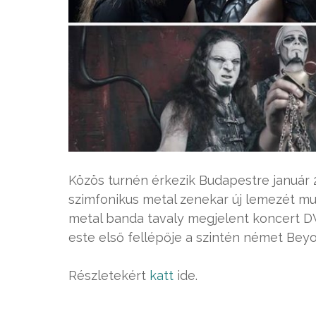
Közös turnén érkezik Budapestre január 
szimfonikus metal zenekar új lemezét mu
metal banda tavaly megjelent koncert DV
este első fellépője a szintén német Beyo
Részletekért
katt
ide.