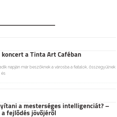
 koncert a Tinta Art Caféban
dik napján már beszöknek a városba a fiatalok, összegyűlnek
 és
yítani a mesterséges intelligenciát? –
a fejlődés jövőjéről