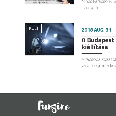
Nincs karácsony G
szereplő
2018 AUG. 31.
KULT
A Budapest
kiállítása
A rácsodálkozások
való megmutatkoz