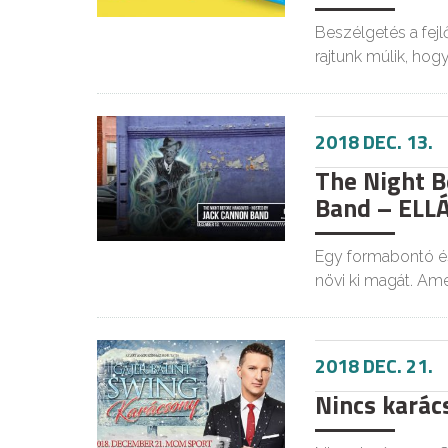
Beszélgetés a fejl
rajtunk múlik, hog
2018 DEC. 13.
The Night B
Band – ELL
Egy formabontó és
növi ki magát. Am
2018 DEC. 21.
Nincs karács