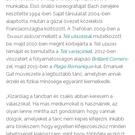
munkáiba. Első önálló koreográfiáját Bach zenéjére
készítette 1994-ben. Saját társulatát 2004-ben
alapította, miután a gázai övezet közeléből
Franciaországba költözött. A Trafóban 2009-ben a
Tavaszi áldozat
mellett a
Téli utazás
sal
mutatkozott
be, majd 2010-ben megint körbejárta a
Téli utazás
témáját és bemutatta a
Téli variációk
at
. 2012-ben
visszatért a folyamatosságon alapuló
Brilliant Corners
-
zel, majd 2015-ben a
Plage Romanique
-kal. Emanuel
Gat művészete a legtisztább tánc, amelyben annak
érzéki és fizikai minősége egyaránt kiemelkedik.
„Kizárólag a táncban és csakis abban keresem a
válaszokat. Ha más médiumokat is használnék, az
olyan lenne, mintha azt gondolnám, hogy vannak
dolgok, amelyeket a tánc nem képes kifejezni. Inkább
arra törekszem, hogy egyetlen kifejezőeszköz minden
lehetőségét kiaknázzam, mint hogy többféle eszközt