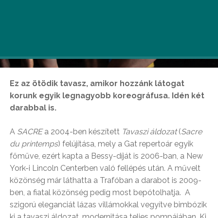
Ez az ötödik tavasz, amikor hozzánk látogat
korunk egyik legnagyobb koreográfusa. Idén két
darabbal is.
A
SACRE
a 2004-ben készített
Tavaszi áldozat
(
Sacre
du printemps
) felújítása, mely a Gat repertoár egyik
főműve, ezért kapta a Bessy-díját is 2006-ban, a New
York-i Lincoln Centerben való fellépés után. A művelt
közönség már láthatta a Trafóban a darabot is 2009-
ben, a fiatal közönség pedig most bepótolhatja. A
szigorú eleganciát lázas villámokkal vegyítve bimbózik
ki a tavaszi áldozat, modernitása teljes pompájában. Ki