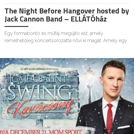
The Night Before Hangover hosted by
Jack Cannon Band – ELLÁTÓház
Egy formabontó és műfaj megújító est, amely
remélhetőleg koncertsorozattá növi ki magát. Amely egy