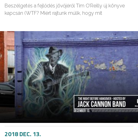
Beszélgetés a fejlődés jövőjéről Tim O’Reilly új könyve
kapcsán (WTF? Miért rajtunk múlik, hogy mit
2018 DEC. 13.