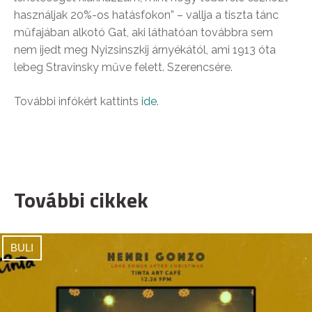
használjak 20%-os hatásfokon” – vallja a tiszta tánc
műfajában alkotó Gat, aki láthatóan továbbra sem
nem ijedt meg Nyizsinszkij árnyékától, ami 1913 óta
lebeg Stravinsky műve felett. Szerencsére.
További infókért kattints
ide
.
További cikkek
BULI