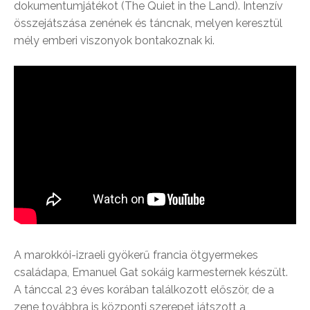
dokumentumjátékot (The Quiet in the Land). Intenzív
összejátszása zenének és táncnak, melyen keresztül
mély emberi viszonyok bontakoznak ki.
A marokkói-izraeli gyökerű francia ötgyermekes
családapa, Emanuel Gat sokáig karmesternek készült.
A tánccal 23 éves korában találkozott először, de a
zene továbbra is központi szerepet játszott a