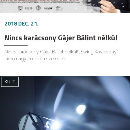
2018 DEC. 21.
Nincs karácsony Gájer Bálint nélkül
Nincs karácsony Gájer Bálint nélkül! „Swing Karácsony”
című nagylemezén szereplő
KULT