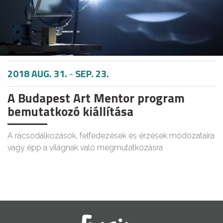
2018 AUG. 31.
-
SEP. 23.
A Budapest Art Mentor program
bemutatkozó kiállítása
A rácsodálkozások, felfedezések és érzések módozataira
vagy épp a világnak való megmutatkozásra