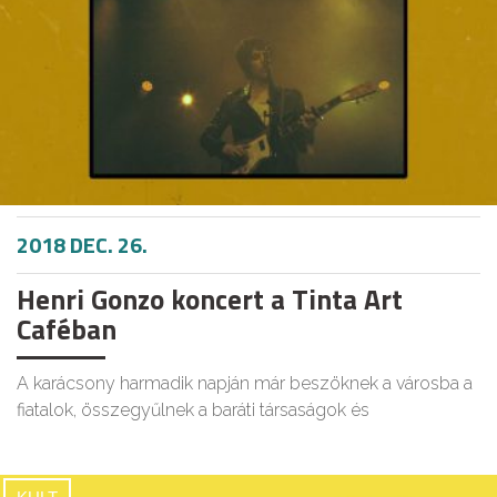
2018 DEC. 26.
Henri Gonzo koncert a Tinta Art
Caféban
A karácsony harmadik napján már beszöknek a városba a
fiatalok, összegyűlnek a baráti társaságok és