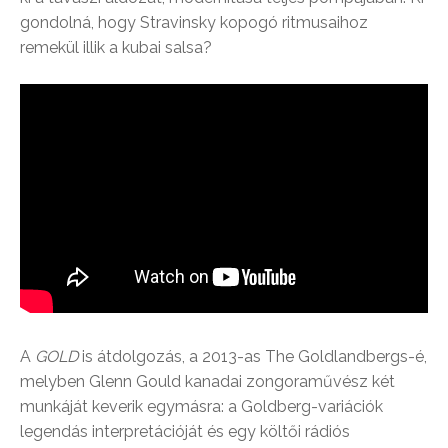
gondolná, hogy Stravinsky kopogó ritmusaihoz
remekül illik a kubai salsa?
A
GOLD
is átdolgozás, a 2013-as The Goldlandbergs-é,
melyben Glenn Gould kanadai zongoraművész két
munkáját keverik egymásra: a Goldberg-variációk
legendás interpretációját és egy költői rádiós