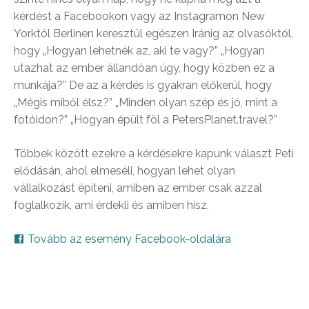
kérdést a Faceb
ookon vagy az Instagramon New
Yorktól Berlinen keresztül egészen Iránig az olvasóktól,
hogy „Hogyan lehetnék az, aki te vagy?” „Hogyan
utazhat az ember állandóan úgy, hogy közben ez a
munkája?” De az a kérdés is gyakran előkerül, hogy
„Mégis miből élsz?” „Minden olyan szép és jó, mint a
fotóidon?” „Hogyan épült föl a PetersPlanet.travel?”
Többek között ezekre a kérdésekre kapunk választ Peti
elődásán, ahol elmeséli, hogyan lehet olyan
vállalkozást építeni, amiben az ember csak azzal
foglalkozik, ami érdekli és amiben hisz.
Tovább az esemény Facebook-oldalára