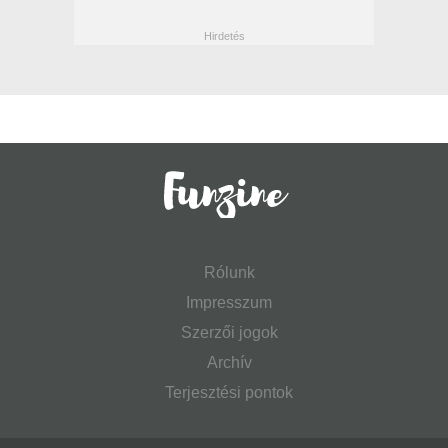
Rólunk
Impresszum
Szerzői jogok
Archív
Terjesztési pontok