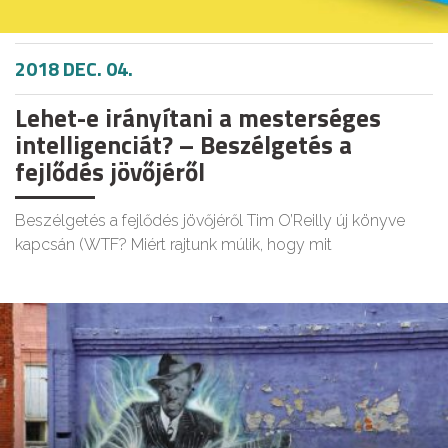
2018 DEC. 04.
Lehet-e irányítani a mesterséges
intelligenciát? – Beszélgetés a
fejlődés jövőjéről
Beszélgetés a fejlődés jövőjéről Tim O’Reilly új könyve
kapcsán (WTF? Miért rajtunk múlik, hogy mit