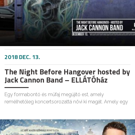
2018 DEC. 13.
The Night Before Hangover hosted by
Jack Cannon Band – ELLÁTÓház
Egy formabontó és műfaj megújító est, amely
remélhetőleg koncertsorozattá növi ki magát. Amely egy