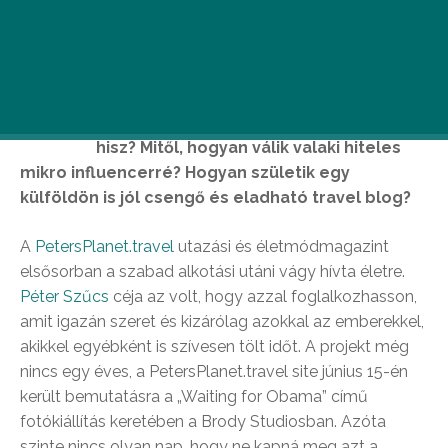
L
ehet úgy élni ma Magyarországon, hogy
az ember egész életében utazik és
közben azt teszi, amiben igazán
hisz?
Mitől, hogyan válik valaki hiteles
mikro influencerré? Hogyan születik egy
külföldön is jól csengő és eladható travel blog?
A
PetersPlanet.travel
utazási és életmódmagazint
elsősorban a szabad alkotási utáni vágy hívta életre.
Péter Szűcs
céja az volt, hogy azzal foglalkozhasson,
amit igazán szeret és kizárólag azokkal az emberekkel,
akikkel egyébként is szívesen tölt időt. A projekt még
nincs egy éves, a PetersPlanet.travel site június 15-én
került bemutatásra a „Waiting for Obama” című
fotókiállítás keretében a Brody Studiosban. Azóta
szinte nincs olyan nap, hogy ne kapná meg azt a