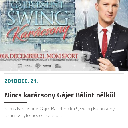
2018 DEC. 21.
Nincs karácsony Gájer Bálint nélkül
Nincs karácsony Gájer Bálint nélkül! „Swing Karácsony”
című nagylemezén szereplő