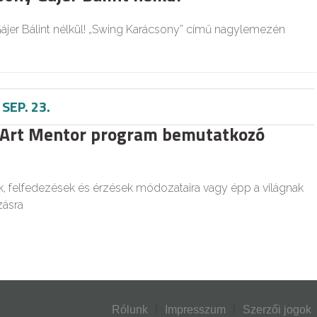
ájer Bálint nélkül! „Swing Karácsony” című nagylemezén
-
SEP. 23.
 Art Mentor program bemutatkozó
, felfedezések és érzések módozataira vagy épp a világnak
ásra
Rólunk
Impresszum
Szerzői jogok