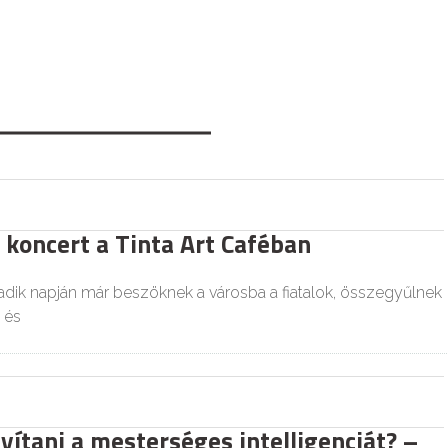
 koncert a Tinta Art Caféban
dik napján már beszöknek a városba a fiatalok, összegyűlnek
 és
yítani a mesterséges intelligenciát? –