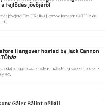
a fejlődés jövőjéről
ődés jövőjéről Tim O’Reilly új könyve kapcsán (WTF? Miért
y mit
efore Hangover hosted by Jack Cannon
ÁTÓház
 műfaj megújító est, amely remélhetőleg koncertsorozattá
ely egy
ony Gájer Bálint nélkül