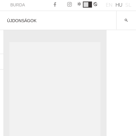
EN
HU
SL
BURDA
ÚJDONSÁGOK