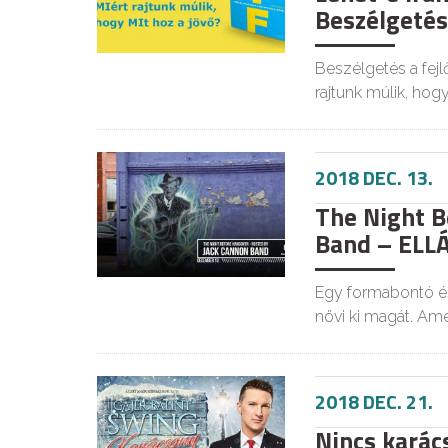
Beszélgetés 
Beszélgetés a fejl
rajtunk múlik, hog
2018 DEC. 13.
The Night B
Band – ELL
Egy formabontó és
növi ki magát. Am
2018 DEC. 21.
Nincs karács