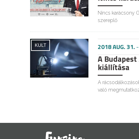
Nincs karácsony G
szereplő
2018 AUG. 31.
KULT
A Budapest
kiállítása
A rácsodálkozások
való megmutatkoz