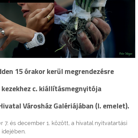
dden 15 órakor
kerül megrendezésre
 kezekhez c. kiállításmegnyitója
Hivatal Városház Galériájában (I. emelet).
7. és december 1. között, a hivatal nyitvatartási
idejében.