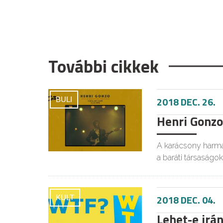
További cikkek
2018 DEC. 26.
BULI
Henri Gonzo
A karácsony harma
a baráti társaságok
2018 DEC. 04.
KULT
Lehet-e irán