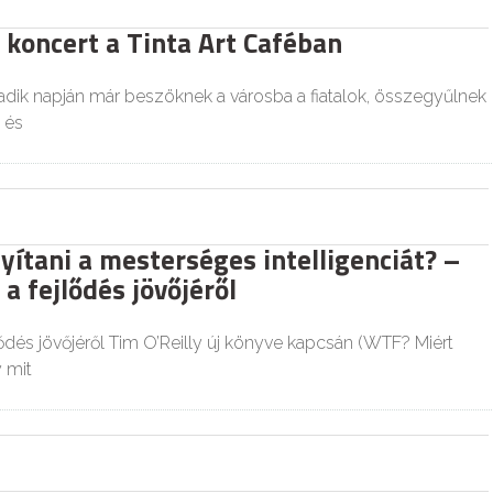
 koncert a Tinta Art Caféban
dik napján már beszöknek a városba a fiatalok, összegyűlnek
 és
yítani a mesterséges intelligenciát? –
a fejlődés jövőjéről
ődés jövőjéről Tim O’Reilly új könyve kapcsán (WTF? Miért
y mit