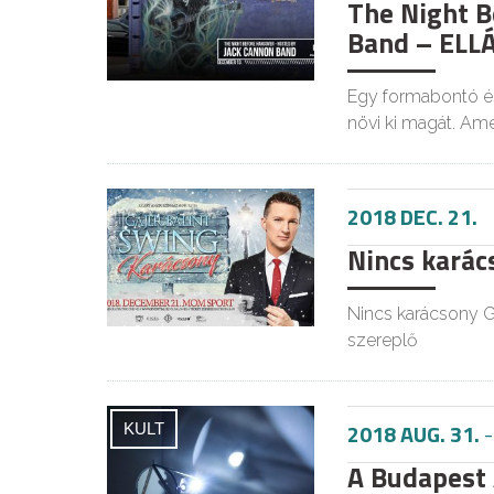
The Night B
Band – ELL
Egy formabontó és
növi ki magát. Am
2018 DEC. 21.
Nincs karács
Nincs karácsony G
szereplő
2018 AUG. 31.
KULT
A Budapest