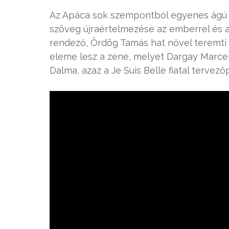
Az Apáca sok szempontból egyenes ágú fo
szöveg újraértelmezése az emberrel és 
rendező, Ördög Tamás hat nővel teremti
eleme lesz a zene, melyet Dargay Marcell
Dalma, azaz a Je Suis Belle fiatal tervez