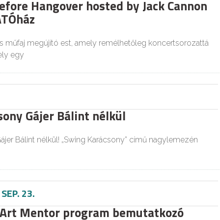
efore Hangover hosted by Jack Cannon
ÁTÓház
 műfaj megújító est, amely remélhetőleg koncertsorozattá
ely egy
ony Gájer Bálint nélkül
ájer Bálint nélkül! „Swing Karácsony” című nagylemezén
-
SEP. 23.
 Art Mentor program bemutatkozó