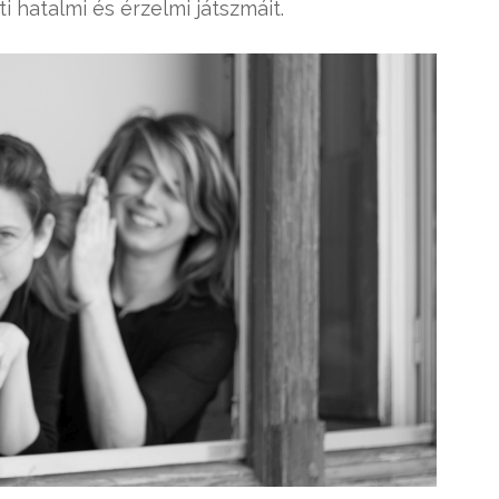
 hatalmi és érzelmi játszmáit.