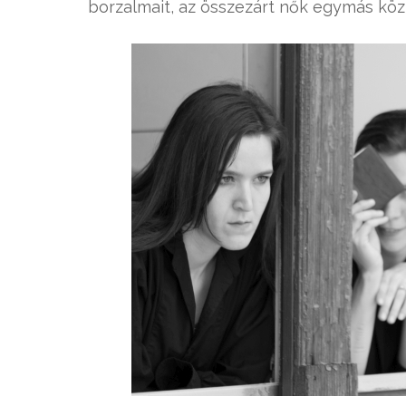
borzalmait, az összezárt nők egymás közti