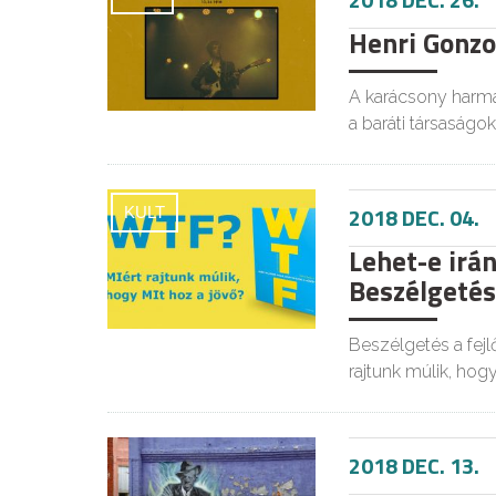
Henri Gonzo
A karácsony harma
a baráti társaságok
2018 DEC. 04.
KULT
Lehet-e irán
Beszélgetés 
Beszélgetés a fejl
rajtunk múlik, hog
2018 DEC. 13.