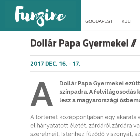
GOODAPEST
KULT
Dollár Papa Gyermekei // 
2017 DEC. 16.
-
17.
A
Dollár Papa Gyermekei ezútta
színpadra. A felvilágosodás
lesz a magyarországi ősbemu
A történet középpontjában egy akarata e
el hányatatott életét, zárdáról zárdára v
szerelmeit, Istenhez fűződő viszonyát, a