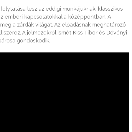
lytatása lesz az eddigi munkájuknak: klasszikus
az emberi kapcsolatokkal a középpontban. A
 meg a zárdák világát. Az előadásnak meghatározó
 szerez. A jelmezekről ismét Kiss Tibor és Dévényi
őpárosa gondoskodik.