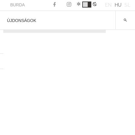
EN
HU
SL
BURDA
ÚJDONSÁGOK