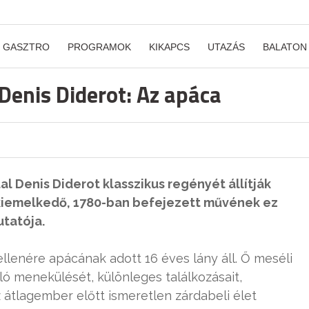
GASZTRO
PROGRAMOK
KIKAPCS
UTAZÁS
BALATON
Denis Diderot: Az apáca
l Denis Diderot klasszikus regényét állítják
 kiemelkedő, 1780-ban befejezett művének ez
tatója.
llenére apácának adott 16 éves lány áll. Ő meséli
aló menekülését, különleges találkozásait,
z átlagember előtt ismeretlen zárdabeli élet