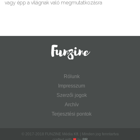
vagy épp a világnak való megmutatkozásra
Rólunk
Impresszum
Szerzői jogok
Archív
Terjesztési pontok
© 2017-2018 FUNZINE Média Kft. | Minden jog fenntartva
crafted with
by
PR