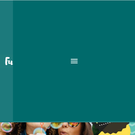
Csak szabadon az EFOTT
Fesztiválon
2017 JUL. 11.
-
17.