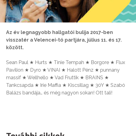
Az év legnagyobb hallgatói bulija 2017-ben
visszatér a Velencei-tó partjára, július 11. és 17.
között.
Sean Paul ★ Hurts ★ Tinie Tempah ★ Borgore ★ Flux
Pavilion ★ Dyro ★ VINAI ★ Halott Pénz ★ punnany
massif ★ Wellhello ★ Vad Fruttik ★ BRAINS ★
Tankcsapda ★ Irie Maffia ★ Kiscsillag ★ 30Y ★ Szabó
Balázs bandája… és még nagyon sokan! Ott tali!
További cikkek