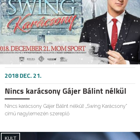
2018 DEC. 21.
Nincs karácsony Gájer Bálint nélkül
Nincs karácsony Gájer Bálint nélkül! „Swing Karácsony”
című nagylemezén szereplő
KULT