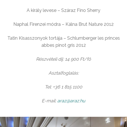
A király levese – Száraz Fino Sherry
Naphal Firenzei módra – Kálna Brut Nature 2012
Tatin Kisasszonyok tortája – Schlumberger les princes
abbes pinot gris 2012
Részvételi díj:
14 900 Ft/fő
Asztalfoglalás:
Tel: +36 1 815 1100
E-mail:
araz@araz.hu