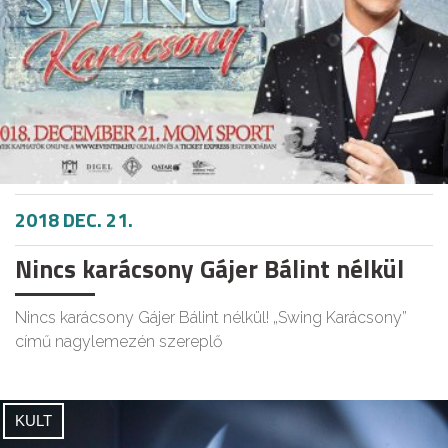
2018 DEC. 21.
Nincs karácsony Gájer Bálint nélkül
Nincs karácsony Gájer Bálint nélkül! „Swing Karácsony”
című nagylemezén szereplő
KULT