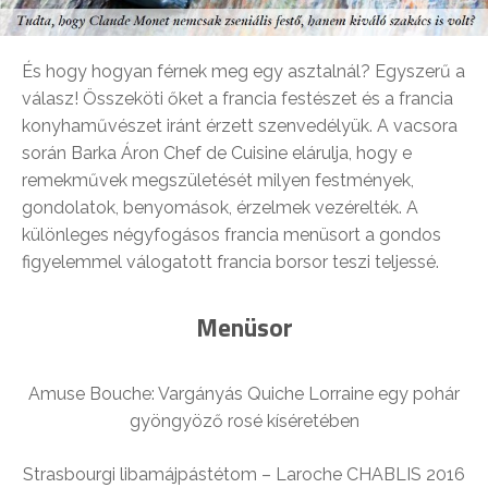
És hogy hogyan férnek meg egy asztalnál? Egyszerű a
válasz! Összeköti őket a francia festészet és a francia
konyhaművészet iránt érzett szenvedélyük. A vacsora
során Barka Áron Chef de Cuisine elárulja, hogy e
remekművek megszületését milyen festmények,
gondolatok, benyomások, érzelmek vezérelték. A
különleges négyfogásos francia menüsort a gondos
figyelemmel válogatott francia borsor teszi teljessé.
Menüsor
Amuse Bouche: Vargányás Quiche Lorraine egy pohár
gyöngyöző rosé kíséretében
Strasbourgi libamájpástétom – Laroche CHABLIS 2016