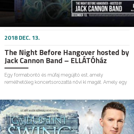
2018 DEC. 13.
The Night Before Hangover hosted by
Jack Cannon Band – ELLÁTÓház
Egy formabontó és műfaj megújító est, amely
remélhetőleg koncertsorozattá növi ki magát. Amely egy