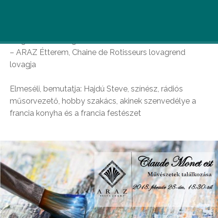
impresszionista festő, de nem „csak” festő, hiszen
kiválóan főzött, szakácskönyv is megjelent ételeiről
Megálmodta, megalkotta: Barka Áron, Chef de Cuisine
– ARAZ Étterem, Chaine de Rotisseurs lovagrend
lovagja
Elmeséli, bemutatja: Hajdú Steve, színész, rádiós
műsorvezető, hobby szakács, akinek szenvedélye a
francia konyha és a francia festészet