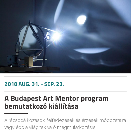
2018 AUG. 31.
-
SEP. 23.
A Budapest Art Mentor program
bemutatkozó kiállítása
A rácsodálkozások, felfedezések és érzések módozataira
vagy épp a világnak való megmutatkozásra