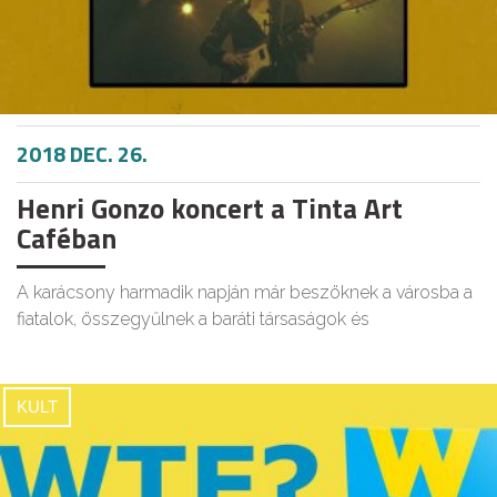
2018 DEC. 26.
Henri Gonzo koncert a Tinta Art
Caféban
A karácsony harmadik napján már beszöknek a városba a
fiatalok, összegyűlnek a baráti társaságok és
KULT