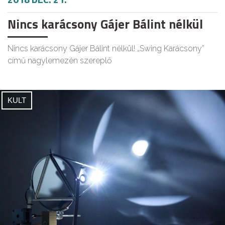
Nincs karácsony Gájer Bálint nélkül
Nincs karácsony Gájer Bálint nélkül! „Swing Karácsony”
című nagylemezén szereplő
KULT