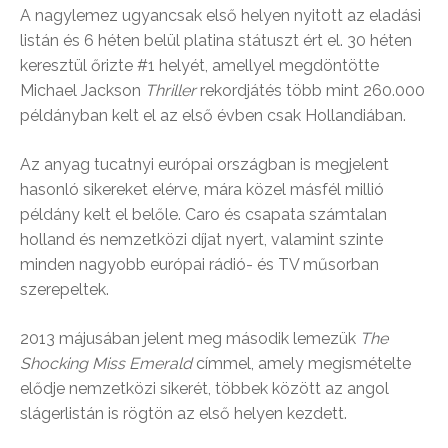
A nagylemez ugyancsak első helyen nyitott az eladási
listán és 6 héten belül platina státuszt ért el. 30 héten
keresztül őrizte #1 helyét, amellyel megdöntötte
Michael Jackson
Thriller
rekordjátés több mint 260.000
példányban kelt el az első évben csak Hollandiában.
Az anyag tucatnyi európai országban is megjelent
hasonló sikereket elérve, mára közel másfél millió
példány kelt el belőle. Caro és csapata számtalan
holland és nemzetközi díjat nyert, valamint szinte
minden nagyobb európai rádió- és TV műsorban
szerepeltek.
2013 májusában jelent meg második lemezük
The
Shocking Miss Emerald
címmel, amely megismételte
elődje nemzetközi sikerét, többek között az angol
slágerlistán is rögtön az első helyen kezdett.