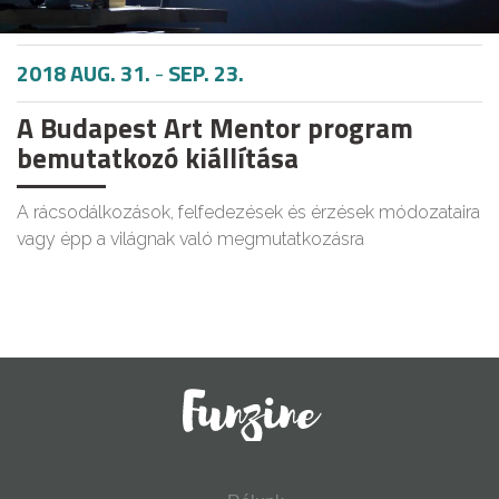
2018 AUG. 31.
-
SEP. 23.
A Budapest Art Mentor program
bemutatkozó kiállítása
A rácsodálkozások, felfedezések és érzések módozataira
vagy épp a világnak való megmutatkozásra