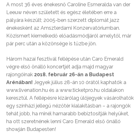
A most 36 éves énekesnő Caroline Esmeralda van der
Leeuw néven született és egész életében erre a
pályára készült; 2005-ben szerzett diplomát jazz
énekesként az Amszterdami Konzervatóriumban.
Közismert kiemelkedő előadásmódjáról amelytől, már
pár perc után a közönsége is tűzbe jön.
Három hazai fesztivál fellépése után Caro Emerald
végre első önálló koncertjét adja majd magyar
rajongóinak
2018. február 26-án a Budapest
Arénában!
Jegyek július 28-án 10 órától kaphatók a
www.livenation.hu és a www.ticketpro.hu oldalakon
keresztül. A fellépésre kizárólag ülőjegyek vásárolhatók
egy színházi jellegű nézőtér kialakításban – a rajongók
tehát jobb, ha minél hamarabb bebiztosítják helyüket,
ha ott szeretnének lenni Caro Emerald első önálló
showján Budapesten!