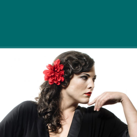
mindenki tudni akarta, ki ez a csodálatos hölgy a
fülbemászó szerzeményével. A szám kis
költségvetésű YouTube videója ugyanilyen hatást ért
el, mindenki rögtön arra volt kiváncsi, hol tudná
megvásárolni Caro Emerald zenéjét.