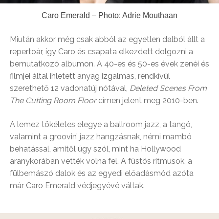
Caro Emerald – Photo: Adrie Mouthaan
Miután akkor még csak abból az egyetlen dalból állt a
repertoár, így Caro és csapata elkezdett dolgozni a
bemutatkozó albumon. A 40-es és 50-es évek zenéi és
filmjei által ihletett anyag izgalmas, rendkívül
szerethető 12 vadonatúj nótával,
Deleted Scenes From
The Cutting Room Floor
címen jelent meg 2010-ben.
A lemez tökéletes elegye a ballroom jazz, a tangó,
valamint a groovin’ jazz hangzásnak, némi mambó
behatással, amitől úgy szól, mint ha Hollywood
aranykorában vették volna fel. A füstös ritmusok, a
fülbemászó dalok és az egyedi előadásmód azóta
már Caro Emerald védjegyévé váltak.