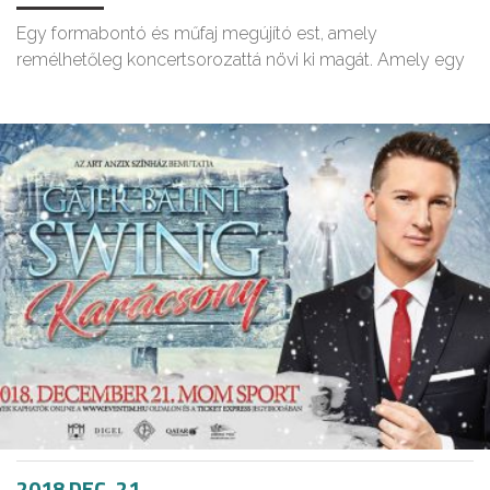
Egy formabontó és műfaj megújító est, amely
remélhetőleg koncertsorozattá növi ki magát. Amely egy
2018 DEC. 21.