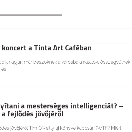
 koncert a Tinta Art Caféban
dik napján már beszöknek a városba a fiatalok, összegyűlnek
 és
yítani a mesterséges intelligenciát? –
a fejlődés jövőjéről
ődés jövőjéről Tim O’Reilly új könyve kapcsán (WTF? Miért