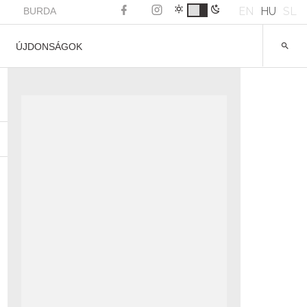
EN
HU
SL
BURDA
ÚJDONSÁGOK