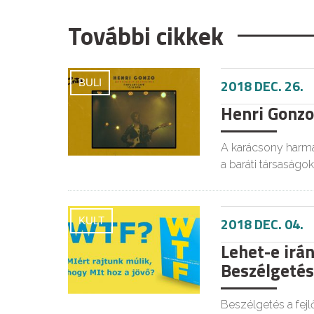
További cikkek
2018 DEC. 26.
BULI
Henri Gonzo
A karácsony harma
a baráti társaságok
2018 DEC. 04.
KULT
Lehet-e irán
Beszélgetés 
Beszélgetés a fejl