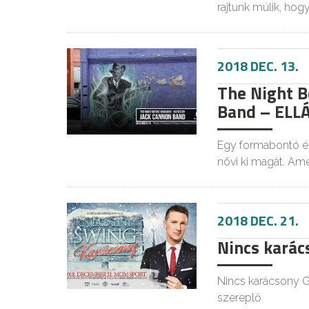
rajtunk múlik, hog
2018 DEC. 13.
The Night B
Band – ELL
Egy formabontó és
növi ki magát. Am
2018 DEC. 21.
Nincs karács
Nincs karácsony G
szereplő