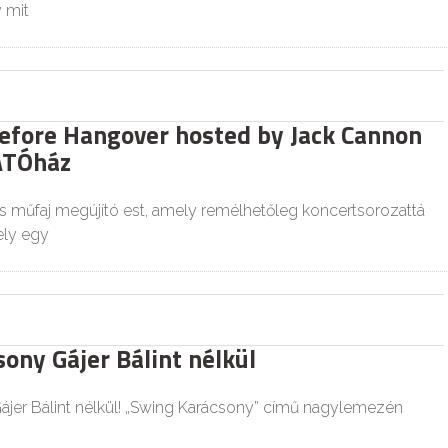
y mit
efore Hangover hosted by Jack Cannon
ÁTÓház
 műfaj megújító est, amely remélhetőleg koncertsorozattá
ely egy
ony Gájer Bálint nélkül
ájer Bálint nélkül! „Swing Karácsony” című nagylemezén