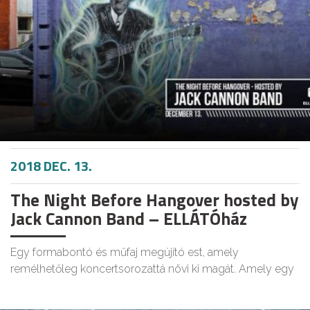
2018 DEC. 13.
The Night Before Hangover hosted by
Jack Cannon Band – ELLÁTÓház
Egy formabontó és műfaj megújító est, amely
remélhetőleg koncertsorozattá növi ki magát. Amely egy