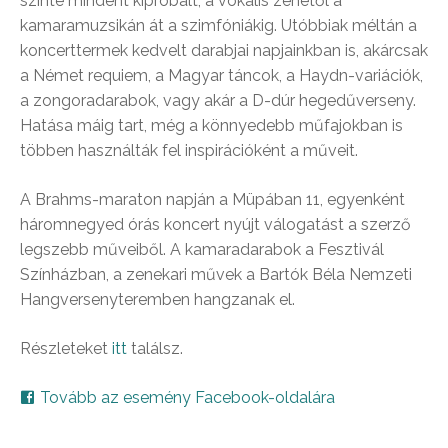
szinte mindent kipróbált, a vokális zenétől a
kamaramuzsikán át a szimfóniákig. Utóbbiak méltán a
koncerttermek kedvelt darabjai napjainkban is, akárcsak
a Német requiem, a Magyar táncok, a Haydn-variációk,
a zongoradarabok, vagy akár a D-dúr hegedűverseny.
Hatása máig tart, még a könnyedebb műfajokban is
többen használták fel inspirációként a műveit.
A Brahms-maraton napján a Müpában 11, egyenként
háromnegyed órás koncert nyújt válogatást a szerző
legszebb műveiből. A kamaradarabok a Fesztivál
Színházban, a zenekari művek a Bartók Béla Nemzeti
Hangversenyteremben hangzanak el.
Részleteket
itt
találsz.
Tovább az esemény Facebook-oldalára