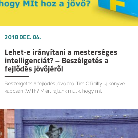
2018 DEC. 04.
Lehet-e irányítani a mesterséges
intelligenciát? – Beszélgetés a
fejlődés jövőjéről
Beszélgetés a fejlődés jövőjéről Tim O’Reilly új könyve
kapcsán (WTF? Miért rajtunk múlik, hogy mit