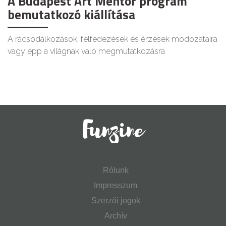
A Budapest Art Mentor program
bemutatkozó kiállítása
A rácsodálkozások, felfedezések és érzések módozataira
vagy épp a világnak való megmutatkozásra
Rólunk
Impresszum
Szerzői jogok
Archív