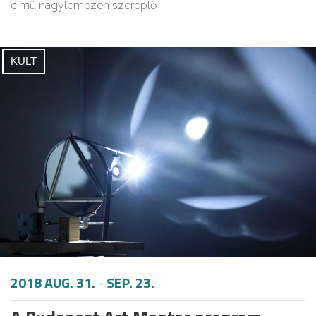
című nagylemezén szereplő
KULT
2018 AUG. 31.
-
SEP. 23.