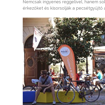
Nemcsak ingyenes reggelivel, hanem sok
érkezőket és kisorsolják a pecsétgyűjtő a