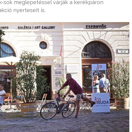
-sok meglepetéssel várják a kerékpáron
kció nyerteseit is.