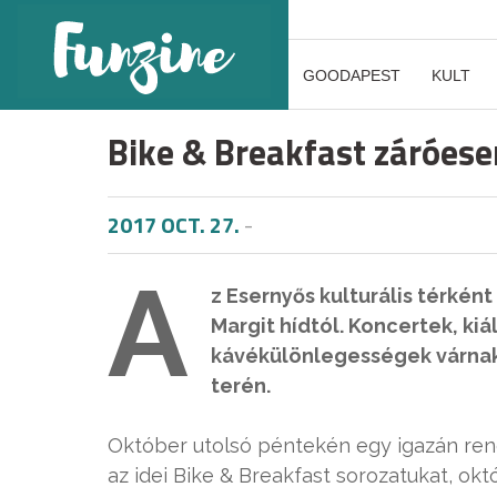
GOODAPEST
KULT
Bike & Breakfast záróes
2017 OCT. 27.
-
A
z Esernyős kulturális térké
Margit hídtól. Koncertek, kiál
kávékülönlegességek várnak
terén.
Október utolsó péntekén egy igazán ren
az idei Bike & Breakfast sorozatukat, okt