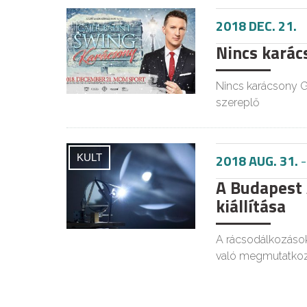
2018 DEC. 21.
Nincs karács
Nincs karácsony G
szereplő
2018 AUG. 31.
KULT
A Budapest
kiállítása
A rácsodálkozások
való megmutatkoz