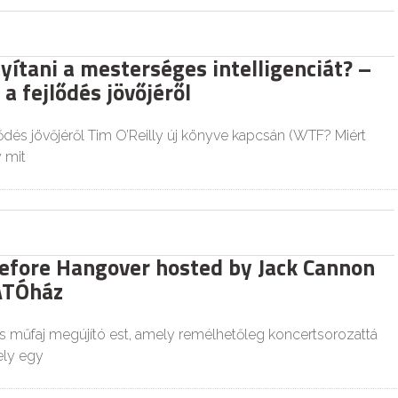
yítani a mesterséges intelligenciát? –
a fejlődés jövőjéről
ődés jövőjéről Tim O’Reilly új könyve kapcsán (WTF? Miért
y mit
efore Hangover hosted by Jack Cannon
ÁTÓház
 műfaj megújító est, amely remélhetőleg koncertsorozattá
ely egy