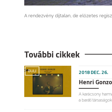
A rendezvény díjtalan, de előzetes regis
További cikkek
2018 DEC. 26.
BULI
Henri Gonzo
A karácsony harma
a baráti társaságok