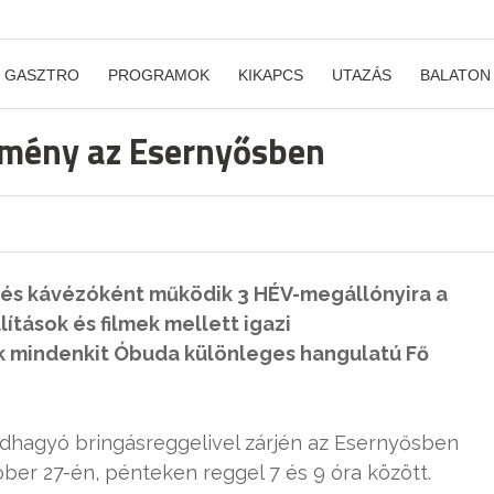
GASZTRO
PROGRAMOK
KIKAPCS
UTAZÁS
BALATON
emény az Esernyősben
nt és kávézóként működik 3 HÉV-megállónyira a
lítások és filmek mellett igazi
 mindenkit Óbuda különleges hangulatú Fő
dhagyó bringásreggelivel zárjén az Esernyősben
óber 27-én, pénteken reggel 7 és 9 óra között.