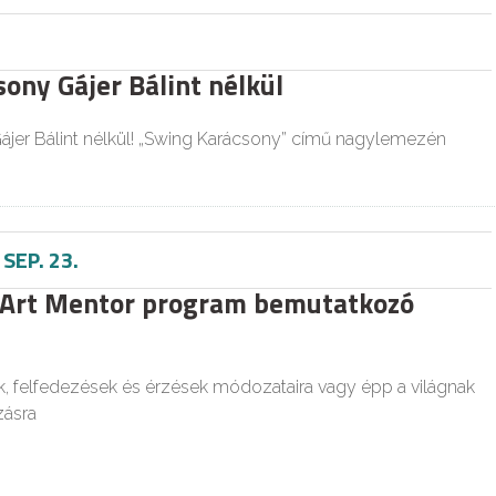
ony Gájer Bálint nélkül
ájer Bálint nélkül! „Swing Karácsony” című nagylemezén
-
SEP. 23.
 Art Mentor program bemutatkozó
, felfedezések és érzések módozataira vagy épp a világnak
ásra