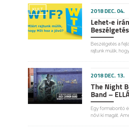
2018 DEC. 04.
KULT
Lehet-e irán
Beszélgetés 
Beszélgetés a fejl
rajtunk múlik, hog
2018 DEC. 13.
The Night B
Band – ELL
Egy formabontó és
növi ki magát. Am