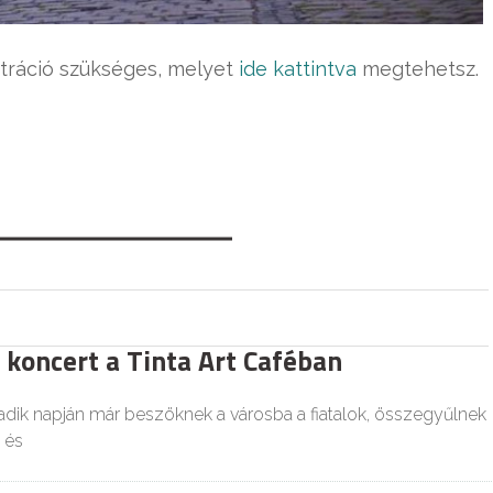
ztráció szükséges, melyet
ide kattintva
megtehetsz.
 koncert a Tinta Art Caféban
dik napján már beszöknek a városba a fiatalok, összegyűlnek
 és