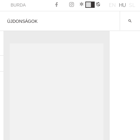
EN
HU
SL
BURDA
ÚJDONSÁGOK