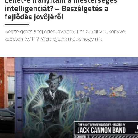
intelligenciát? – Beszélgetés a
fejlődés jövőjéről
Beszélgetés a fejlődés jövőjéről Tim O’Reilly új könyve
kapcsán (WTF? Miért rajtunk múlik, hogy mit