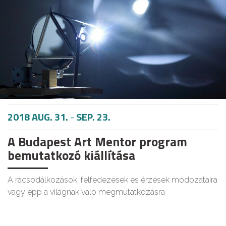
2018 AUG. 31.
-
SEP. 23.
A Budapest Art Mentor program
bemutatkozó kiállítása
A rácsodálkozások, felfedezések és érzések módozataira
vagy épp a világnak való megmutatkozásra