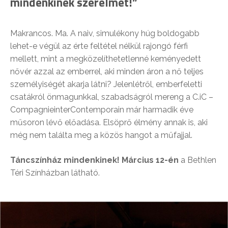
mindenkinek szerelmet!”
Makrancos. Ma. A naiv, simulékony húg boldogabb
lehet-e végül az érte feltétel nélkül rajongó férfi
mellett, mint a megközelíthetetlenné keményedett
nővér azzal az emberrel, aki minden áron a nő teljes
személyiségét akarja látni? Jelenlétről, emberfeletti
csatákról önmagunkkal, szabadságról mereng a C.iC –
CompagnieinterContemporain már harmadik éve
műsoron lévő előadása. Elsöprő élmény annak is, aki
még nem találta meg a közös hangot a műfajjal.
Táncszínház mindenkinek!
Március 12-én
a Bethlen
Téri Színházban látható.