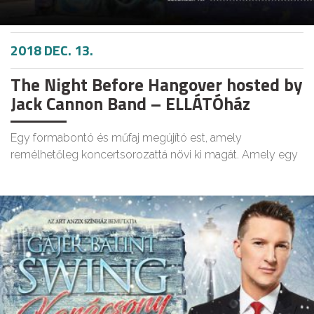
2018 DEC. 13.
The Night Before Hangover hosted by
Jack Cannon Band – ELLÁTÓház
Egy formabontó és műfaj megújító est, amely
remélhetőleg koncertsorozattá növi ki magát. Amely egy