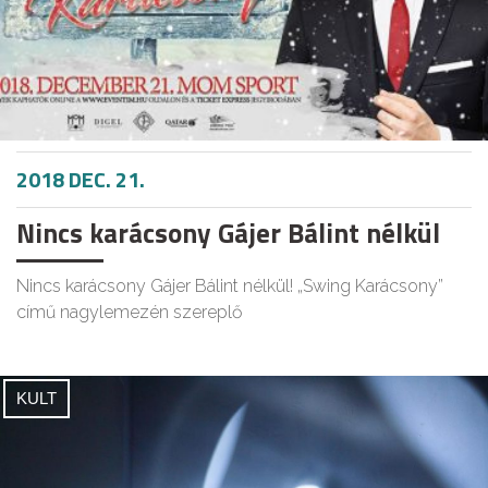
2018 DEC. 21.
Nincs karácsony Gájer Bálint nélkül
Nincs karácsony Gájer Bálint nélkül! „Swing Karácsony”
című nagylemezén szereplő
KULT