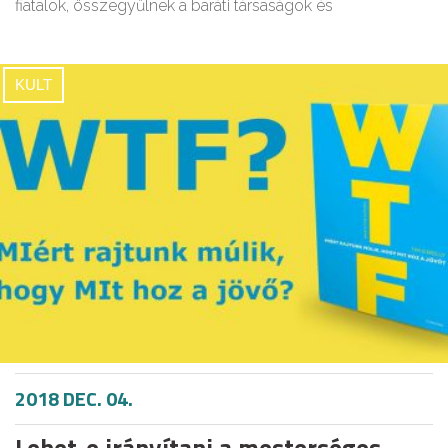
fiatalok, összegyűlnek a baráti társaságok és
KULT
2018 DEC. 04.
Lehet-e irányítani a mesterséges